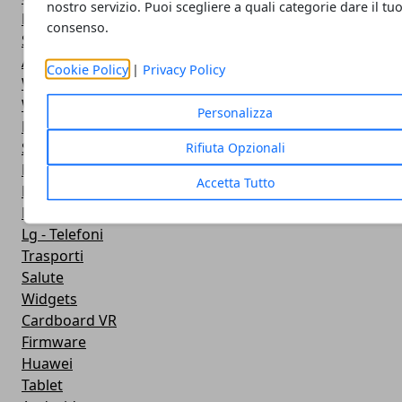
nostro servizio. Puoi scegliere a quali categorie dare il tu
Fotografia
consenso.
Stile di vita
Antivirus
Cookie Policy
|
Privacy Policy
Widget Orologio
Widget Meteo
Personalizza
Ricezione WiFi
Sport
Rifiuta Opzionali
Meteo
Accetta Tutto
Rooting
Emulazione
Lg - Telefoni
Trasporti
Salute
Widgets
Cardboard VR
Firmware
Huawei
Tablet