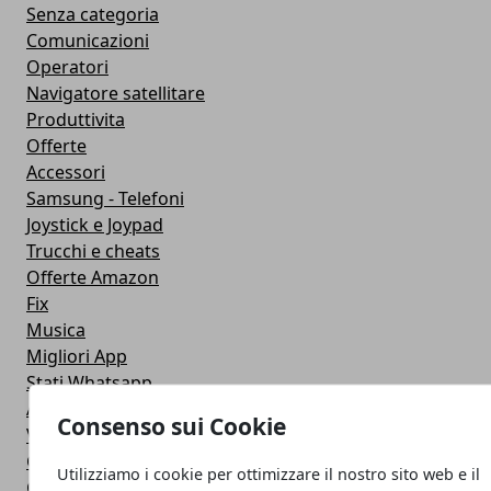
Senza categoria
Comunicazioni
Operatori
Navigatore satellitare
Produttivita
Offerte
Accessori
Samsung - Telefoni
Joystick e Joypad
Trucchi e cheats
Offerte Amazon
Fix
Musica
Migliori App
Stati Whatsapp
Applicazioni
Consenso sui Cookie
Viaggi
Galaxy Note 5
Utilizziamo i cookie per ottimizzare il nostro sito web e il
Google Play