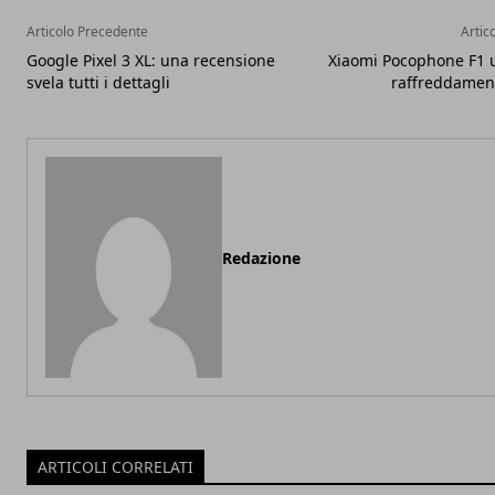
Articolo Precedente
Artic
Google Pixel 3 XL: una recensione
Xiaomi Pocophone F1 u
svela tutti i dettagli
raffreddament
Redazione
ARTICOLI CORRELATI