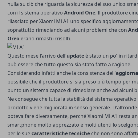
nulla su ciò che riguarda la sicurezza del suo unico sm
con il sistema operativo
Android One
. Il produttore cin
rilasciato per Xiaomi Mi A1 uno specifico aggiornament
soprattutto rimediando ad alcuni problemi che con
And
Oreo
erano rimasti irrisolti.
Questo mese l'arrivo dell'
update
è stato un po' in ritard
può essere che tutto questo sia stato fatto a ragione.
Considerando infatti anche la consistenza dell'
aggiorn
possibile che il produttore si sia preso più tempo per m
punto un sistema capace di rimediare anche ad alcuni b
Ne consegue che tutta la stabilità del sistema operativo 
prodotto viene migliorata in senso generale. D'altrond
poteva fare diversamente, perché Xiaomi Mi A1 resta a
smartphone molto apprezzato e molti utenti lo scelgon
per le sue
caratteristiche tecniche
che non sono affatt