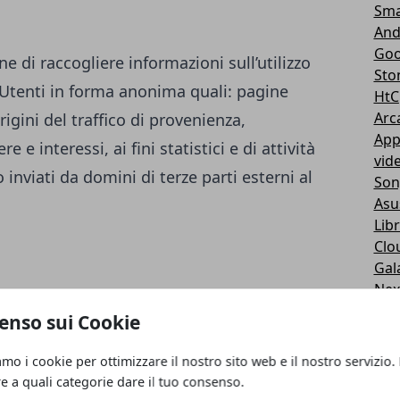
Sma
And
Goo
ne di raccogliere informazioni sull’utilizzo
Sto
i Utenti in forma anonima quali: pagine
HtC
Arc
igini del traffico di provenienza,
App
 e interessi, ai fini statistici e di attività
vid
inviati da domini di terze parti esterni al
Son
Asu
Libr
Clo
Gal
Nex
Nex
enso sui Cookie
Ru
Ipa
amo i cookie per ottimizzare il nostro sito web e il nostro servizio.
Son
re a quali categorie dare il tuo consenso.
Cas