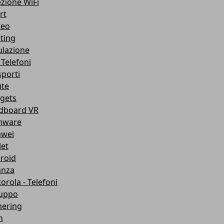
ezione WiFi
rt
teo
ting
lazione
 Telefoni
sporti
ute
gets
dboard VR
mware
wei
let
roid
anza
orola - Telefoni
luppo
hering
m