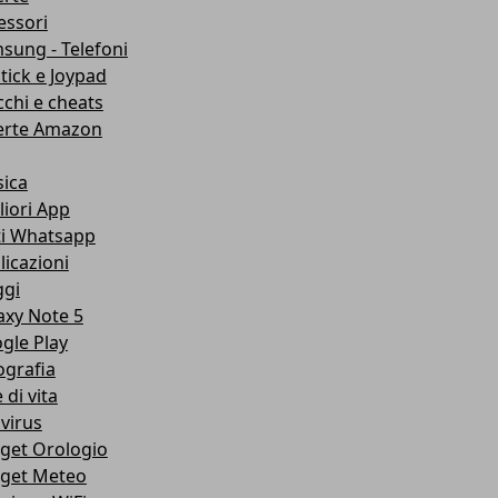
essori
sung - Telefoni
stick e Joypad
cchi e cheats
erte Amazon
ica
liori App
ti Whatsapp
licazioni
ggi
axy Note 5
gle Play
ografia
e di vita
ivirus
get Orologio
get Meteo