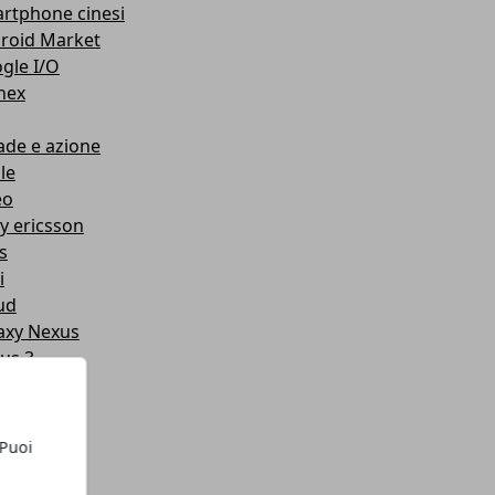
rtphone cinesi
roid Market
gle I/O
nex
ade e azione
le
eo
y ericsson
s
i
ud
axy Nexus
us 3
us s
mors
d
 Puoi
y
ual