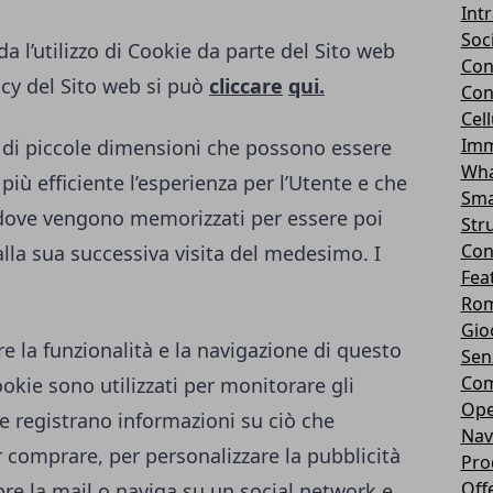
Int
Soc
a l’utilizzo di Cookie da parte del Sito web
Con
icy del Sito web si può
cliccare
qui.
Con
Cel
Imm
to di piccole dimensioni che possono essere
Wha
 più efficiente l’esperienza per l’Utente e che
Sma
 dove vengono memorizzati per essere poi
Str
Con
alla sua successiva visita del medesimo. I
Fea
Rom
Gio
re la funzionalità e la navigazione di questo
Sen
Com
Cookie sono utilizzati per monitorare gli
Ope
e registrano informazioni su ciò che
Nav
 comprare, per personalizzare la pubblicità
Pro
Off
re la mail o naviga su un social network e