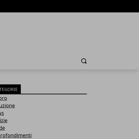
Cerca
TEGORIE
oro
ruzione
ws
izie
de
rofondimenti