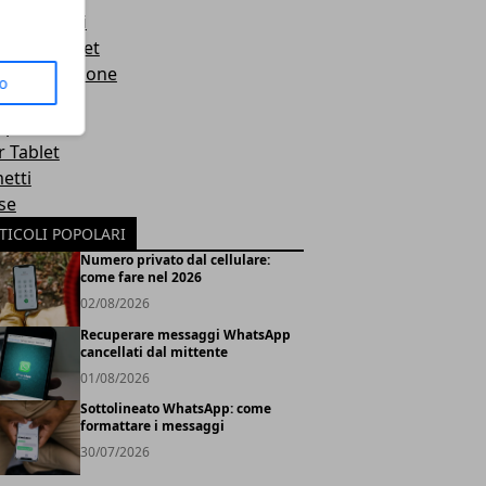
hi sportivi
orola Tablet
sonalizzazione
to
rp
r Tablet
etti
se
TICOLI POPOLARI
Numero privato dal cellulare:
come fare nel 2026
02/08/2026
Recuperare messaggi WhatsApp
cancellati dal mittente
01/08/2026
Sottolineato WhatsApp: come
formattare i messaggi
30/07/2026