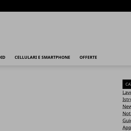
ID
CELLULARI E SMARTPHONE
OFFERTE
CA
Lav
Ist
Ne
Not
Gui
App