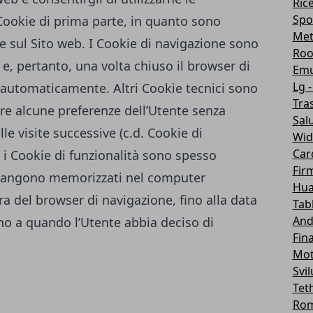
Ric
Spo
 Cookie di prima parte, in quanto sono
Me
re sul Sito web. I Cookie di navigazione sono
Roo
, pertanto, una volta chiuso il browser di
Emu
Lg -
 automaticamente. Altri Cookie tecnici sono
Tra
are alcune preferenze dell’Utente senza
Sal
le visite successive (c.d. Cookie di
Wid
Car
 i Cookie di funzionalità sono spesso
Fir
imangono memorizzati nel computer
Hua
a del browser di navigazione, fino alla data
Tab
And
ino a quando l’Utente abbia deciso di
Fin
Mot
Svi
Tet
Ro