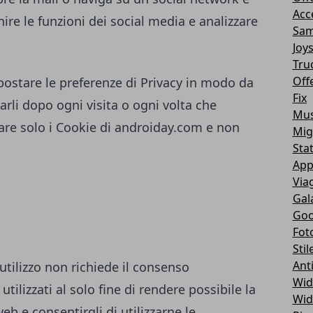
Acc
ire le funzioni dei social media e analizzare
Sam
Joy
Tru
Off
ostare le preferenze di Privacy in modo da
Fix
rli dopo ogni visita o ogni volta che
Mus
are solo i Cookie di
androiday.com
e non
Mig
Sta
App
Via
Gal
Goo
Fot
Stil
Ant
 utilizzo non richiede il consenso
Wid
utilizzati al solo fine di rendere possibile la
Wid
eb e consentirgli di utilizzarne le