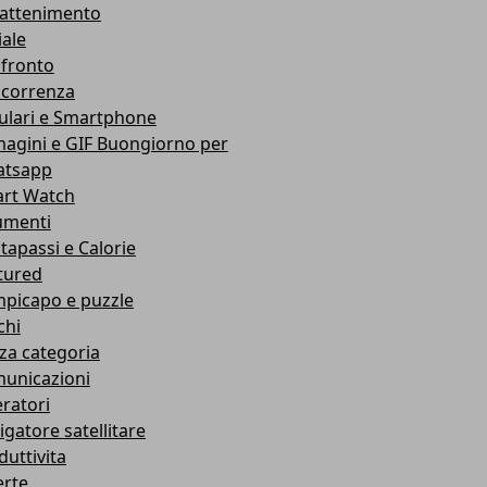
rattenimento
iale
fronto
correnza
lulari e Smartphone
agini e GIF Buongiorno per
tsapp
rt Watch
umenti
tapassi e Calorie
tured
picapo e puzzle
chi
za categoria
unicazioni
ratori
igatore satellitare
duttivita
erte