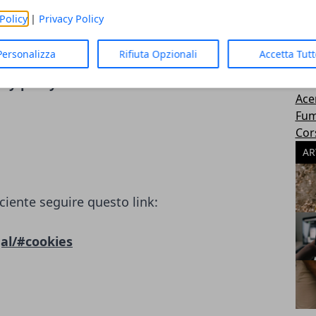
LC)
Gioc
Policy
|
Privacy Policy
Mot
ciente seguire questo link:
Per
Personalizza
Rifiuta Opzionali
Accetta Tut
Htc
sha
cy-policy/
Ace
Fum
Cor
AR
ciente seguire questo link:
al/#cookies