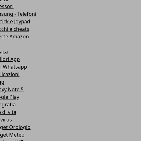
essori
sung - Telefoni
stick e Joypad
cchi e cheats
erte Amazon
ica
liori App
ti Whatsapp
licazioni
ggi
axy Note 5
gle Play
ografia
e di vita
ivirus
get Orologio
get Meteo