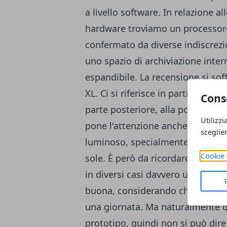
a livello software. In relazione al
hardware troviamo un processo
confermato da diverse indiscrez
uno spazio di archiviazione inter
espandibile. La recensione si so
XL. Ci si riferisce in particolare a
Cons
parte posteriore, alla possibilità 
Utilizzi
pone l'attenzione anche sullo
sc
sceglie
luminoso, specialmente quando si
Cookie 
sole. È però da ricordare l'
Ambien
in diversi casi davvero utile. Per
buona, considerando che si riesce
una giornata. Ma naturalmente qu
prototipo, quindi non si può dir