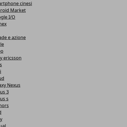
rtphone cinesi
roid Market
gle I/O
nex
ade e azione
le
eo
y ericsson
s
i
ud
axy Nexus
us 3
us s
mors
d
y
ual