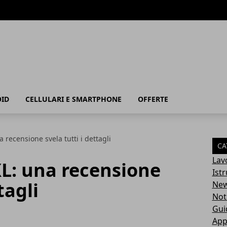
ID
CELLULARI E SMARTPHONE
OFFERTE
a recensione svela tutti i dettagli
CA
Lav
XL: una recensione
Ist
tagli
Ne
Not
Gui
App