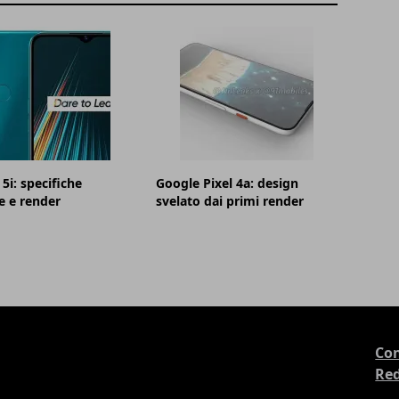
5i: specifiche
Google Pixel 4a: design
e e render
svelato dai primi render
Con
Re