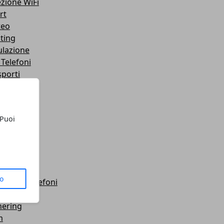
ezione WiFi
rt
teo
ting
lazione
 Telefoni
sporti
ute
gets
dboard VR
 Puoi
mware
wei
let
roid
anza
to
orola - Telefoni
luppo
hering
m