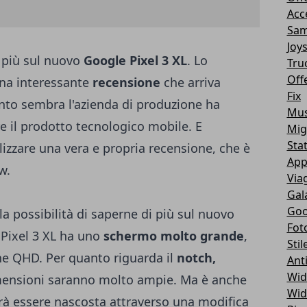
Acc
Sam
Joy
 più sul nuovo
Google Pixel 3 XL
. Lo
Tru
Off
na interessante
recensione
che arriva
Fix
nto sembra l'azienda di produzione ha
Mus
re il prodotto tecnologico mobile. E
Mig
Sta
izzare una vera e propria recensione, che è
App
w.
Via
Gal
Goo
 possibilità di saperne di più sul nuovo
Fot
 Pixel 3 XL ha uno
schermo molto grande
,
Stil
one QHD. Per quanto riguarda il
notch,
Ant
Wid
mensioni saranno molto ampie. Ma è anche
Wid
otrà essere nascosta attraverso una modifica