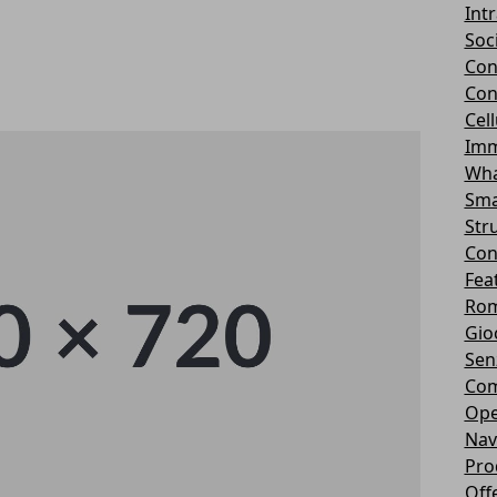
Int
Soc
Con
Con
Cel
Imm
Wha
Sma
Str
Con
Fea
Rom
Gio
Sen
Com
Ope
Nav
Pro
Off