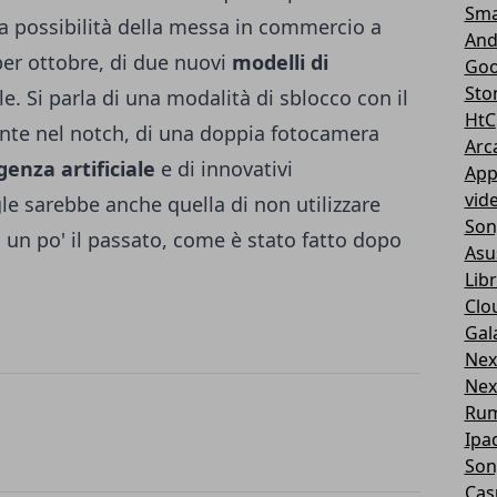
Sma
la possibilità della messa in commercio a
And
per ottobre, di due nuovi
modelli di
Goo
Sto
. Si parla di una modalità di sblocco con il
HtC
mente nel notch, di una doppia fotocamera
Arc
igenza artificiale
e di innovativi
App
vid
gle sarebbe anche quella di non utilizzare
Son
un po' il passato, come è stato fatto dopo
Asu
Libr
Clo
Gal
Nex
Nex
Ru
Ipa
Son
Cas