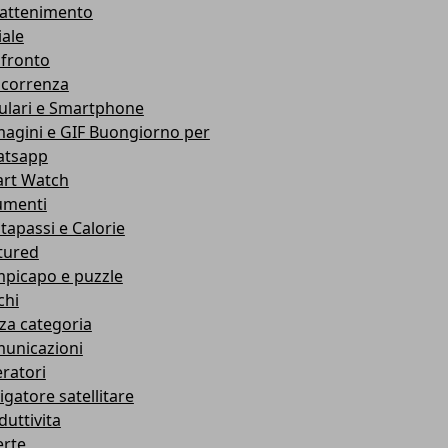
rattenimento
iale
fronto
correnza
lulari e Smartphone
agini e GIF Buongiorno per
tsapp
rt Watch
umenti
tapassi e Calorie
tured
picapo e puzzle
chi
za categoria
unicazioni
ratori
igatore satellitare
duttivita
erte