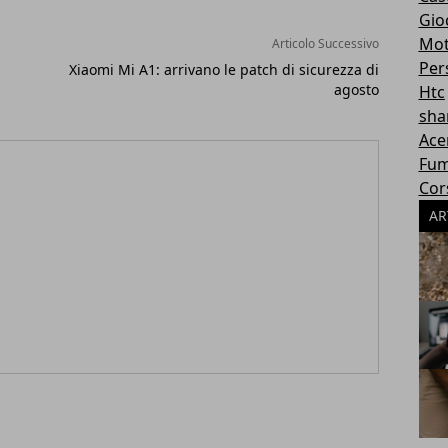
Gioc
Mot
Articolo Successivo
Per
Xiaomi Mi A1: arrivano le patch di sicurezza di
agosto
Htc
sha
Ace
Fum
Cor
AR