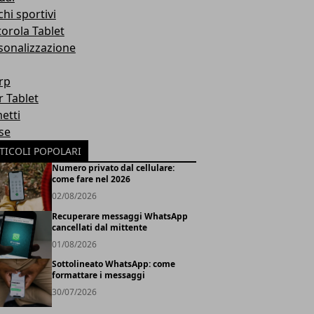
hi sportivi
orola Tablet
sonalizzazione
rp
r Tablet
etti
se
TICOLI POPOLARI
Numero privato dal cellulare:
come fare nel 2026
02/08/2026
Recuperare messaggi WhatsApp
cancellati dal mittente
01/08/2026
Sottolineato WhatsApp: come
formattare i messaggi
30/07/2026