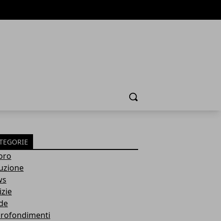
Cerca
TEGORIE
oro
ruzione
ws
izie
de
rofondimenti