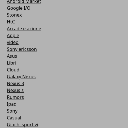
Android Market
Google I/O
Stonex
HtC
Arcade e azione
Apple
video
Sony ericsson
Asus
Libri
Cloud
Galaxy Nexus
Nexus 3
Nexus s
Rumors
Ipad
Sony
Casual
Giochi sportivi