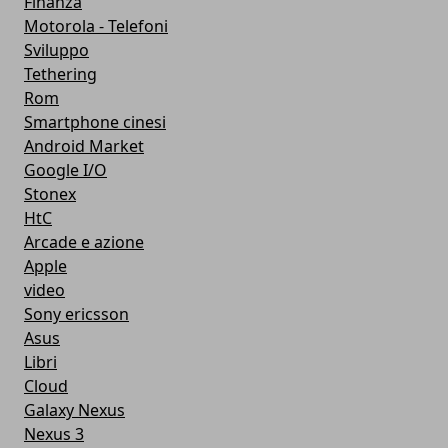
Finanza
Motorola - Telefoni
Sviluppo
Tethering
Rom
Smartphone cinesi
Android Market
Google I/O
Stonex
HtC
Arcade e azione
Apple
video
Sony ericsson
Asus
Libri
Cloud
Galaxy Nexus
Nexus 3