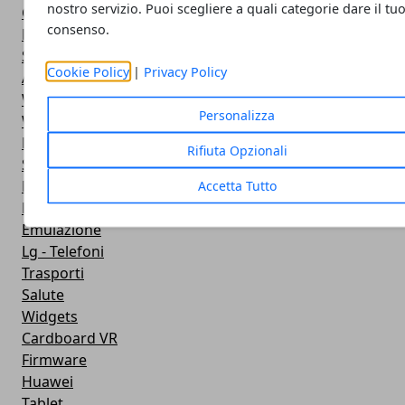
nostro servizio. Puoi scegliere a quali categorie dare il tu
Google Play
consenso.
Fotografia
Stile di vita
Cookie Policy
|
Privacy Policy
Antivirus
Widget Orologio
Personalizza
Widget Meteo
Ricezione WiFi
Rifiuta Opzionali
Sport
Meteo
Accetta Tutto
Rooting
Emulazione
Lg - Telefoni
Trasporti
Salute
Widgets
Cardboard VR
Firmware
Huawei
Tablet