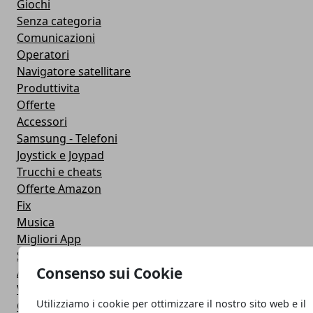
Giochi
Senza categoria
Comunicazioni
Operatori
Navigatore satellitare
Produttivita
Offerte
Accessori
Samsung - Telefoni
Joystick e Joypad
Trucchi e cheats
Offerte Amazon
Fix
Musica
Migliori App
Stati Whatsapp
Consenso sui Cookie
Applicazioni
Viaggi
Utilizziamo i cookie per ottimizzare il nostro sito web e il
Galaxy Note 5