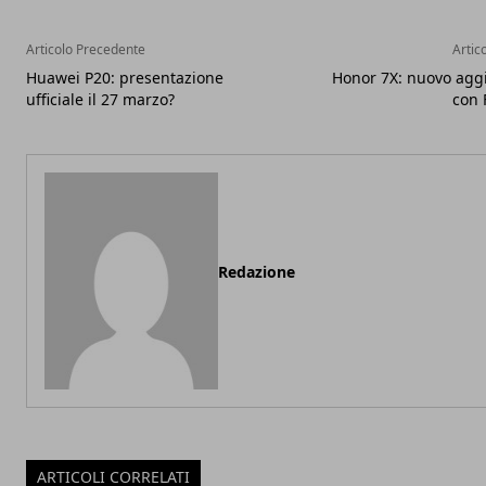
Articolo Precedente
Artic
Huawei P20: presentazione
Honor 7X: nuovo ag
ufficiale il 27 marzo?
con 
Redazione
ARTICOLI CORRELATI