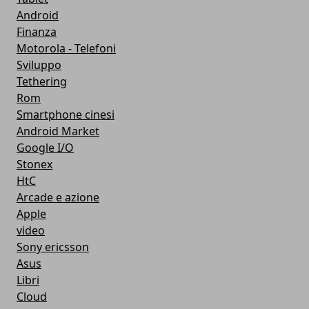
Android
Finanza
Motorola - Telefoni
Sviluppo
Tethering
Rom
Smartphone cinesi
Android Market
Google I/O
Stonex
HtC
Arcade e azione
Apple
video
Sony ericsson
Asus
Libri
Cloud