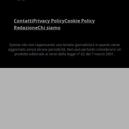
Contatti
Privacy Policy
Cookie Policy
Redazione
Chi siamo
Questo sito non rappresenta una testata giornalistica in quanto viene
aggiornato senza alcuna periodicità. Non può pertanto considerarsi un
prodotto editoriale ai sensi della legge n° 62 del 7 marzo 2001.