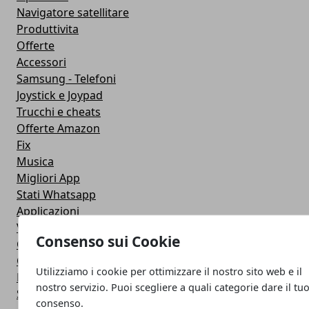
Navigatore satellitare
Produttivita
Offerte
Accessori
Samsung - Telefoni
Joystick e Joypad
Trucchi e cheats
Offerte Amazon
Fix
Musica
Migliori App
Stati Whatsapp
Applicazioni
Viaggi
Consenso sui Cookie
Galaxy Note 5
Google Play
Utilizziamo i cookie per ottimizzare il nostro sito web e il
Fotografia
nostro servizio. Puoi scegliere a quali categorie dare il tu
Stile di vita
consenso.