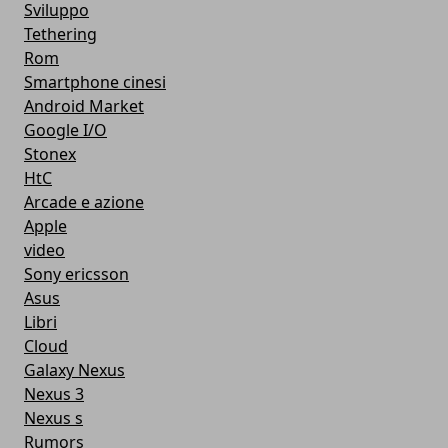
Sviluppo
Tethering
Rom
Smartphone cinesi
Android Market
Google I/O
Stonex
HtC
Arcade e azione
Apple
video
Sony ericsson
Asus
Libri
Cloud
Galaxy Nexus
Nexus 3
Nexus s
Rumors