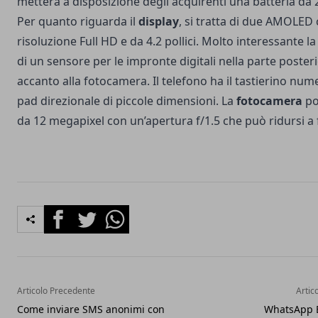
metterà a disposizione degli acquirenti una batteria da
Per quanto riguarda il
display
, si tratta di due AMOLED
risoluzione Full HD e da 4.2 pollici. Molto interessante l
di un sensore per le impronte digitali nella parte posteri
accanto alla fotocamera. Il telefono ha il tastierino num
pad direzionale di piccole dimensioni. La
fotocamera
po
da 12 megapixel con un’apertura f/1.5 che può ridursi a f
Facebook
Twitter
Whatsapp
Articolo Precedente
Artic
Come inviare SMS anonimi con
WhatsApp B