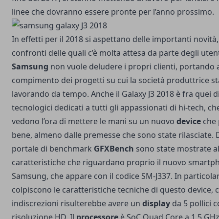
linee che dovranno essere pronte per l’anno prossimo.
In effetti per il 2018 si aspettano delle importanti novità,
confronti delle quali c’è molta attesa da parte degli uten
Samsung
non vuole deludere i propri clienti, portando 
compimento dei progetti su cui la società produttrice st
lavorando da tempo. Anche il Galaxy J3 2018 è fra quei di
tecnologici dedicati a tutti gli appassionati di hi-tech, c
vedono l’ora di mettere le mani su un nuovo
device
che 
bene, almeno dalle premesse che sono state rilasciate. 
portale di benchmark
GFXBench
sono state mostrate a
caratteristiche che riguardano proprio il nuovo smartp
Samsung, che appare con il codice SM-J337. In particola
colpiscono le caratteristiche tecniche di questo device, 
indiscrezioni risulterebbe avere un
display
da 5 pollici 
risoluzione HD. Il
processore
è SoC Quad Core a 1.5 GHz.