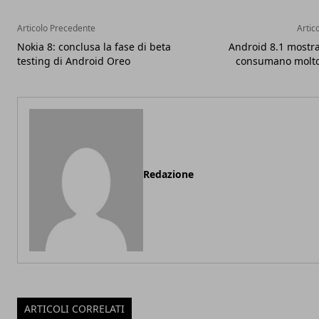
Articolo Precedente
Artic
Nokia 8: conclusa la fase di beta
Android 8.1 mostra
testing di Android Oreo
consumano molto 
Redazione
ARTICOLI CORRELATI