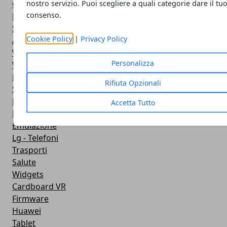
nostro servizio. Puoi scegliere a quali categorie dare il tu
Google Play
consenso.
Fotografia
Stile di vita
Cookie Policy
|
Privacy Policy
Antivirus
Widget Orologio
Personalizza
Widget Meteo
Ricezione WiFi
Rifiuta Opzionali
Sport
Meteo
Accetta Tutto
Rooting
Emulazione
Lg - Telefoni
Trasporti
Salute
Widgets
Cardboard VR
Firmware
Huawei
Tablet