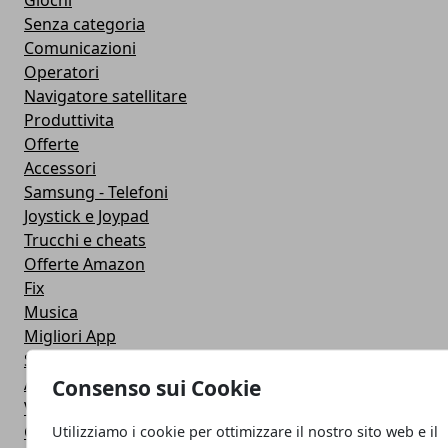
Giochi
Senza categoria
Comunicazioni
Operatori
Navigatore satellitare
Produttivita
Offerte
Accessori
Samsung - Telefoni
Joystick e Joypad
Trucchi e cheats
Offerte Amazon
Fix
Musica
Migliori App
Stati Whatsapp
Applicazioni
Consenso sui Cookie
Viaggi
Galaxy Note 5
Utilizziamo i cookie per ottimizzare il nostro sito web e il