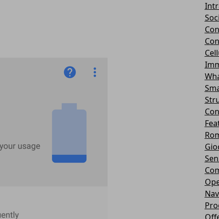
Int
Soc
Con
Con
Cel
Imm
Wha
Sma
Str
Con
Fea
Rom
Gio
Sen
Com
Ope
Nav
Pro
Off