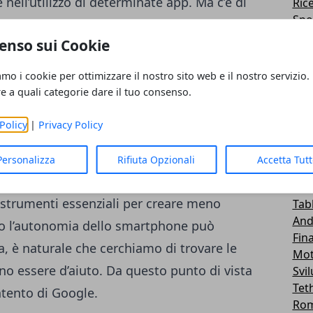
nell’utilizzo di determinate app. Ma c’è di
Ric
Spo
che a come dare delle precise istruzioni
Me
enso sui Cookie
ma. Infatti gli utenti, toccando questa
Roo
 suggerimenti per delle soluzioni che
Emu
amo i cookie per ottimizzare il nostro sito web e il nostro servizio.
Lg -
ne. Per esempio, se stiamo utilizzando
re a quali categorie dare il tuo consenso.
Tra
cevuto sarebbe quello di disattivare la
Sal
Policy
|
Privacy Policy
bbero considerare questa novità non adatta
Wid
Car
blema dell’
autonomia
della batteria su
Personalizza
Rifiuta Opzionali
Accetta Tut
Fir
parte del colosso di Mountain View
Hua
i strumenti essenziali per creare meno
Tab
And
sso l’autonomia dello smartphone può
Fin
a, è naturale che cerchiamo di trovare le
Mot
no essere d’aiuto. Da questo punto di vista
Svi
Tet
tento di Google.
Ro