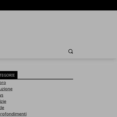
Cerca
TEGORIE
oro
ruzione
ws
izie
de
rofondimenti