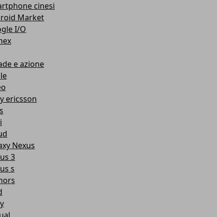
rtphone cinesi
roid Market
gle I/O
nex
ade e azione
le
eo
y ericsson
s
i
ud
axy Nexus
us 3
us s
mors
d
y
ual