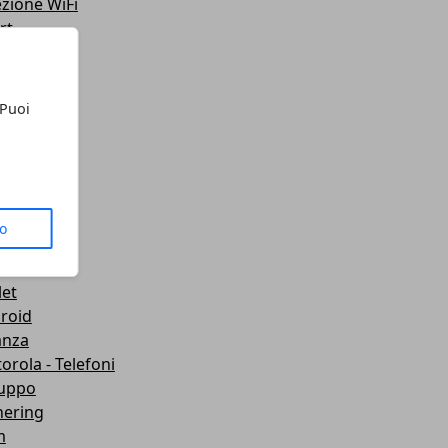
ezione WiFi
rt
teo
ting
lazione
 Puoi
 Telefoni
sporti
ute
gets
dboard VR
to
mware
wei
let
roid
anza
orola - Telefoni
luppo
hering
m