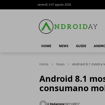
venerdì, il 07 agosto 2026
AndroidAy
HOME
NEWS
GUIDE
ANDRO
Home
News
Android 8.1 mostra 
Android 8.1 mos
consumano molt
di
Redazione
10/11/2017