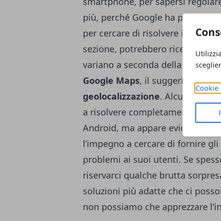
smartphone, per sapersi regolare 
più, perché Google ha pensato an
Cons
per cercare di risolvere il proble
sezione, potrebbero ricevere dei
Utilizzi
variano a seconda della situazio
sceglie
Google Maps
, il suggerimento ri
Cookie 
geolocalizzazione
. Alcuni potre
a risolvere completamente il pro
Android, ma appare evidente da 
l’impegno a cercare di fornire gl
problemi ai suoi utenti. Se spe
riservarci qualche brutta sorpres
soluzioni più adatte che ci posso
non possiamo che apprezzare l’in