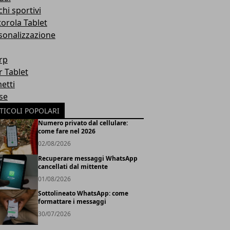
hi sportivi
orola Tablet
sonalizzazione
rp
r Tablet
etti
se
TICOLI POPOLARI
Numero privato dal cellulare:
come fare nel 2026
02/08/2026
Recuperare messaggi WhatsApp
cancellati dal mittente
01/08/2026
Sottolineato WhatsApp: come
formattare i messaggi
30/07/2026