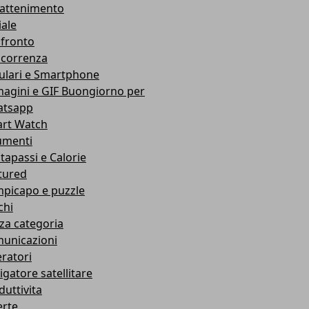
rattenimento
iale
fronto
correnza
lulari e Smartphone
agini e GIF Buongiorno per
tsapp
rt Watch
umenti
tapassi e Calorie
tured
picapo e puzzle
chi
za categoria
unicazioni
ratori
igatore satellitare
duttivita
erte