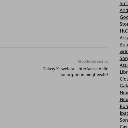
Sma
And
Goo
Sto
HtC
Arc
App
vid
Son
Articolo Successivo
Asu
Galaxy X: svelata l'interfaccia dello
Libr
smartphone pieghevole?
Clo
Gal
Nex
Nex
Ru
Ipa
Son
Cas