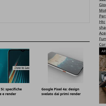
Gioc
Mot
Per
Htc
sha
Ace
Fum
Cor
AR
5i: specifiche
Google Pixel 4a: design
e e render
svelato dai primi render