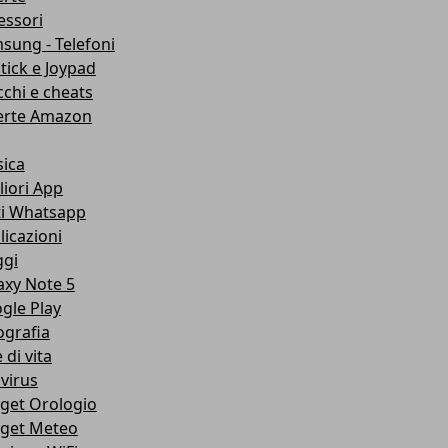
essori
sung - Telefoni
stick e Joypad
cchi e cheats
erte Amazon
ica
liori App
ti Whatsapp
licazioni
ggi
axy Note 5
gle Play
ografia
e di vita
ivirus
get Orologio
get Meteo