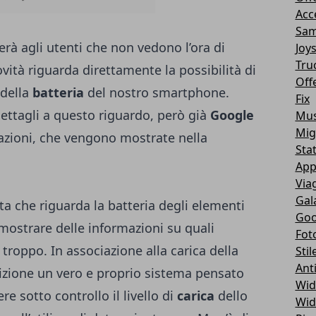
Acc
Sam
rà agli utenti che non vedono l’ora di
Joy
Tru
vità riguarda direttamente la possibilità di
Off
 della
batteria
del nostro smartphone.
Fix
ettagli a questo riguardo, però già
Google
Mus
Mig
mazioni, che vengono mostrate nella
Sta
App
Via
Gal
a che riguarda la batteria degli elementi
Goo
 mostrare delle informazioni su quali
Fot
oppo. In associazione alla carica della
Stil
Ant
izione un vero e proprio sistema pensato
Wid
e sotto controllo il livello di
carica
dello
Wid