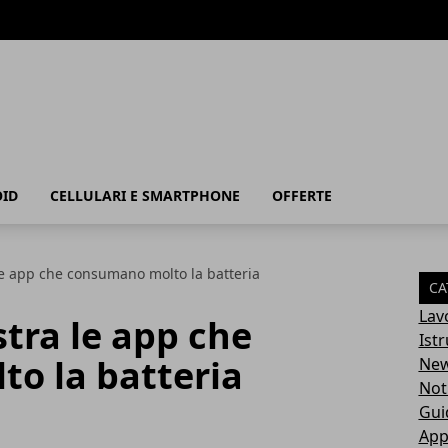
ID
CELLULARI E SMARTPHONE
OFFERTE
le app che consumano molto la batteria
CA
Lav
tra le app che
Ist
o la batteria
Ne
Not
Gui
App