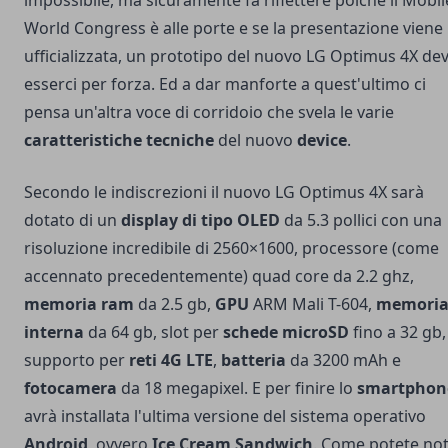
World Congress è alle porte e se la presentazione viene
ufficializzata, un prototipo del nuovo LG Optimus 4X de
esserci per forza. Ed a dar manforte a quest'ultimo ci
pensa un'altra voce di corridoio che svela le varie
caratteristiche tecniche
del nuovo
device
.
Secondo le indiscrezioni il nuovo LG Optimus 4X sarà
dotato di un
display di tipo OLED
da 5.3 pollici con una
risoluzione incredibile di 2560×1600, processore (come
accennato precedentemente) quad core da 2.2 ghz,
memoria ram
da 2.5 gb,
GPU
ARM Mali T-604,
memori
interna
da 64 gb, slot per
schede microSD
fino a 32 gb,
supporto per
reti 4G LTE
,
batteria
da 3200 mAh e
fotocamera
da 18 megapixel. E per finire lo
smartphon
avrà installata l'ultima versione del sistema operativo
Android
, ovvero
Ice Cream Sandwich
. Come potete no