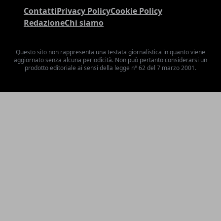
Contatti
Privacy Policy
Cookie Policy
Redazione
Chi siamo
Questo sito non rappresenta una testata giornalistica in quanto viene
aggiornato senza alcuna periodicità. Non può pertanto considerarsi un
prodotto editoriale ai sensi della legge n° 62 del 7 marzo 2001.