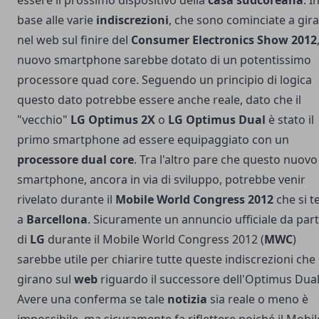
base alle varie
indiscrezioni
, che sono cominciate a gir
nel web sul finire del
Consumer Electronics Show 2012
nuovo smartphone sarebbe dotato di un potentissimo
processore quad core. Seguendo un principio di logica
questo dato potrebbe essere anche reale, dato che il
"vecchio"
LG Optimus 2X
o
LG Optimus Dual
è stato il
primo smartphone ad essere equipaggiato con un
processore dual core
. Tra l'altro pare che questo nuovo
smartphone, ancora in via di sviluppo, potrebbe venir
rivelato durante il
Mobile World Congress 2012
che si t
a
Barcellona
. Sicuramente un annuncio ufficiale da par
di
LG
durante il Mobile World Congress 2012 (
MWC
)
sarebbe utile per chiarire tutte queste indiscrezioni che
girano sul
web
riguardo il successore dell'Optimus Dual
Avere una conferma se tale
notizia
sia reale o meno è
impossibile, ma sicuramente fa riflettere poiché il Mobil