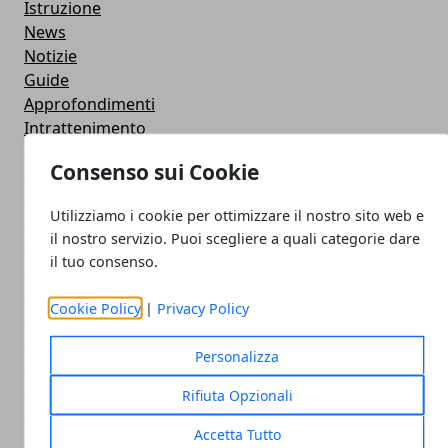
Istruzione
News
Notizie
Guide
Approfondimenti
Intrattenimento
Sociale
Consenso sui Cookie
Confronto
Concorrenza
Utilizziamo i cookie per ottimizzare il nostro sito web e
Cellulari e Smartphone
il nostro servizio. Puoi scegliere a quali categorie dare
Immagini e GIF Buongiorno per Whatsapp
il tuo consenso.
Smart Watch
Strumenti
Cookie Policy
|
Privacy Policy
Contapassi e Calorie
Featured
Personalizza
Rompicapo e puzzle
Giochi
Rifiuta Opzionali
Senza categoria
Accetta Tutto
Comunicazioni