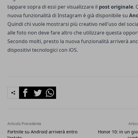
tappare sopra di essi per visualizzare il
post originale
. 
nuova funzionalità di Instagram è già disponibile su
And
Quindi chi vuole mostrarsi più creativo nell'uso del soci
alle foto non deve fare altro che utilizzare questa oppor
Secondo molti, presto la nuova funzionalità arriverà anc
dispositivi tecnologici con iOS.
Facebook
Twitter
Whatsapp
Articolo Precedente
Artic
Fortnite su Android arriverà entro
Honor 10: in un gior
l'estate
scor