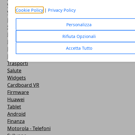
Widget Orologio
Cookie Policy
|
Privacy Policy
Widget Meteo
Ricezione WiFi
Personalizza
Sport
Meteo
Rifiuta Opzionali
Rooting
Accetta Tutto
Emulazione
Lg - Telefoni
Trasporti
Salute
Widgets
Cardboard VR
Firmware
Huawei
Tablet
Android
Finanza
Motorola - Telefoni