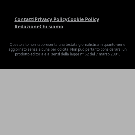
Contatti
Privacy Policy
Cookie Policy
Redazione
Chi siamo
Questo sito non rappresenta una testata giornalistica in quanto viene
aggiornato senza alcuna periodicità. Non può pertanto considerarsi un
prodotto editoriale ai sensi della legge n° 62 del 7 marzo 2001.