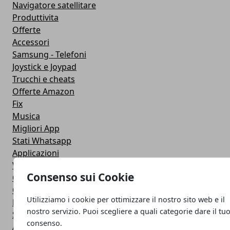
Navigatore satellitare
Produttivita
Offerte
Accessori
Samsung - Telefoni
Joystick e Joypad
Trucchi e cheats
Offerte Amazon
Fix
Musica
Migliori App
Stati Whatsapp
Applicazioni
Viaggi
Consenso sui Cookie
Galaxy Note 5
Google Play
Utilizziamo i cookie per ottimizzare il nostro sito web e il
Fotografia
nostro servizio. Puoi scegliere a quali categorie dare il tu
Stile di vita
consenso.
Antivirus