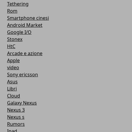
Tethering
Rom
Smartphone cinesi
Android Market
Google I/O
Stonex
HtC
Arcade e azione
Apple
video
Sony ericsson
Asus
Libri
Cloud
Galaxy Nexus
Nexus 3
Nexus s
Rumors
Ipad