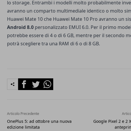
lo storage. Entrambi i modelli molto probabilmente inv
avranno un comparto multimediale identico o molto simi
Huawei Mate 10 che Huawei Mate 10 Pro avranno un si
Android 8.0
personalizzato EMUI 6.0. Per il primo mode
potrebbe essere di 4 o di 6 GB, mentre per il secondo mo
potrà scegliere tra una RAM di 6 o di 8 GB.
Facebook
Twitter
Whatsapp
Articolo Precedente
Artic
OnePlus 5: ad ottobre una nuova
Google Pixel 2 e 2 X
edizione limitata
anteprim