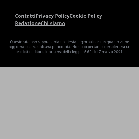
Contatti
Privacy Policy
Cookie Policy
Redazione
Chi siamo
Questo sito non rappresenta una testata giornalistica in quanto viene
aggiornato senza alcuna periodicità. Non può pertanto considerarsi un
prodotto editoriale ai sensi della legge n° 62 del 7 marzo 2001.