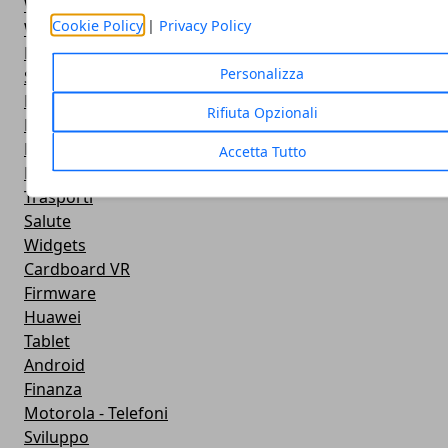
Widget Orologio
Cookie Policy
|
Privacy Policy
Widget Meteo
Ricezione WiFi
Personalizza
Sport
Meteo
Rifiuta Opzionali
Rooting
Emulazione
Accetta Tutto
Lg - Telefoni
Trasporti
Salute
Widgets
Cardboard VR
Firmware
Huawei
Tablet
Android
Finanza
Motorola - Telefoni
Sviluppo