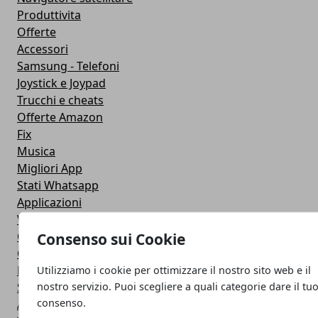
Produttivita
Offerte
Accessori
Samsung - Telefoni
Joystick e Joypad
Trucchi e cheats
Offerte Amazon
Fix
Musica
Migliori App
Stati Whatsapp
Applicazioni
Viaggi
Galaxy Note 5
Consenso sui Cookie
Google Play
Fotografia
Utilizziamo i cookie per ottimizzare il nostro sito web e il
nostro servizio. Puoi scegliere a quali categorie dare il tu
Stile di vita
consenso.
Antivirus