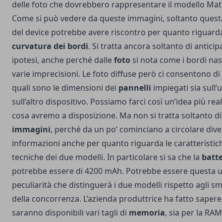
delle foto che dovrebbero rappresentare il modello Mat
Come si può vedere da queste immagini, soltanto quest
del device potrebbe avere riscontro per quanto riguarda
curvatura dei bordi
. Si tratta ancora soltanto di anticip
ipotesi, anche perché dalle
foto
si nota come i bordi n
varie imprecisioni. Le foto diffuse però ci consentono di
quali sono le dimensioni dei
pannelli
impiegati sia sull’
sull’altro dispositivo. Possiamo farci così un’idea più real
cosa avremo a disposizione. Ma non si tratta soltanto di
immagini
, perché da un po’ cominciano a circolare div
informazioni anche per quanto riguarda le caratteristic
tecniche dei due modelli. In particolare si sa che la
batte
potrebbe essere di 4200 mAh. Potrebbe essere questa 
peculiarità che distinguerà i due modelli rispetto agli 
della concorrenza. L’azienda produttrice ha fatto sapere
saranno disponibili vari tagli di
memoria
, sia per la RA