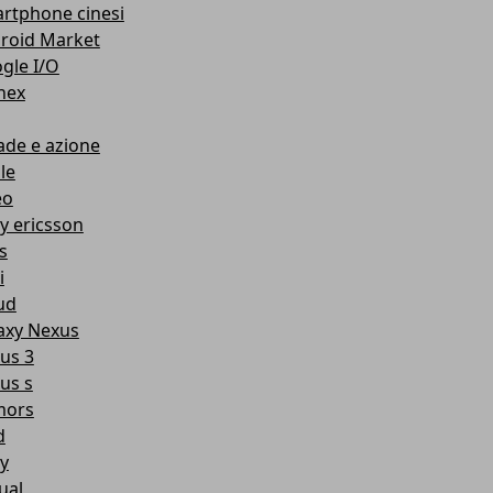
rtphone cinesi
roid Market
gle I/O
nex
ade e azione
le
eo
y ericsson
s
i
ud
axy Nexus
us 3
us s
mors
d
y
ual