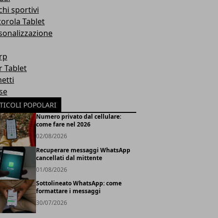
hi sportivi
orola Tablet
sonalizzazione
rp
r Tablet
etti
se
TICOLI POPOLARI
Numero privato dal cellulare:
come fare nel 2026
02/08/2026
Recuperare messaggi WhatsApp
cancellati dal mittente
01/08/2026
Sottolineato WhatsApp: come
formattare i messaggi
30/07/2026