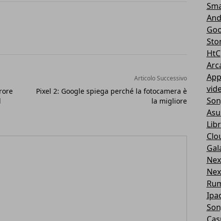
Sma
And
Goo
Sto
HtC
Arc
App
Articolo Successivo
vid
rore
Pixel 2: Google spiega perché la fotocamera è
Son
l
la migliore
Asu
Libr
Clo
Gal
Nex
Nex
Ru
Ipa
Son
Cas