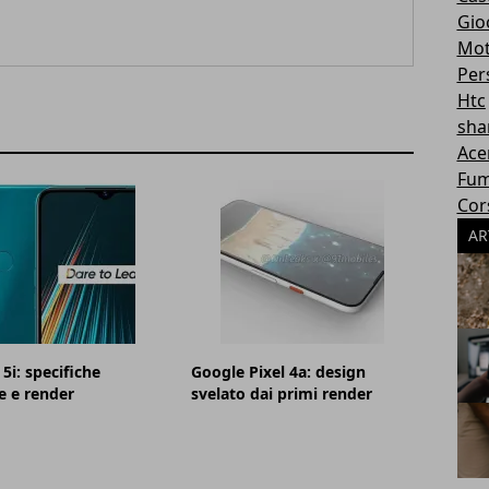
Gioc
Mot
Per
Htc
sha
Ace
Fum
Cor
AR
5i: specifiche
Google Pixel 4a: design
e e render
svelato dai primi render