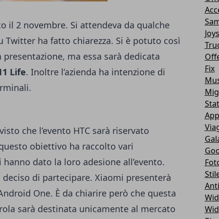
Acc
Sam
o il 2 novembre. Si attendeva da qualche
Joy
 Twitter ha fatto chiarezza. Si è potuto così
Tru
 presentazione, ma essa sarà dedicata
Off
Fix
1 Life
. Inoltre l’azienda ha intenzione di
Mus
rminali.
Mig
Sta
App
Via
 visto che l’evento HTC sarà riservato
Gal
 questo obiettivo ha raccolto vari
Goo
 hanno dato la loro adesione all’evento.
Fot
Stil
deciso di partecipare. Xiaomi presenterà
Ant
Android One. È da chiarire però che questa
Wid
ola sarà destinata unicamente al mercato
Wid