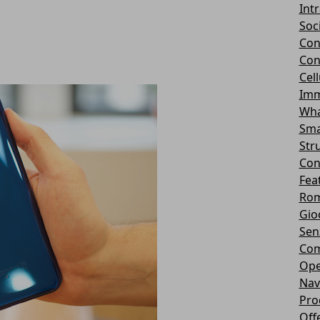
Int
Soc
Con
Con
Cel
Imm
Wha
Sma
Str
Con
Fea
Rom
Gio
Sen
Com
Ope
Nav
Pro
Off