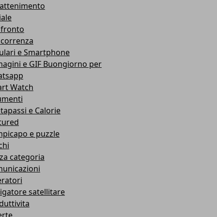
rattenimento
iale
fronto
correnza
lulari e Smartphone
agini e GIF Buongiorno per
tsapp
rt Watch
umenti
tapassi e Calorie
tured
picapo e puzzle
chi
za categoria
unicazioni
ratori
igatore satellitare
duttivita
erte