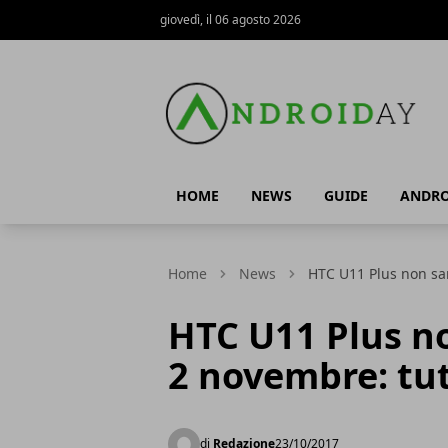
giovedì, il 06 agosto 2026
AndroidAy
HOME
NEWS
GUIDE
ANDRO
Home
News
HTC U11 Plus non sarà
HTC U11 Plus no
2 novembre: tutt
di
Redazione
23/10/2017