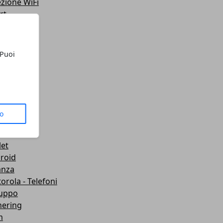
ezione WiFi
rt
teo
ting
lazione
 Puoi
 Telefoni
sporti
ute
gets
dboard VR
to
mware
wei
let
roid
anza
orola - Telefoni
luppo
hering
m