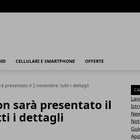
ID
CELLULARI E SMARTPHONE
OFFERTE
 presentato il 2 novembre: tutti i dettagli
CA
Lav
n sarà presentato il
Ist
i i dettagli
Ne
Not
Gui
App