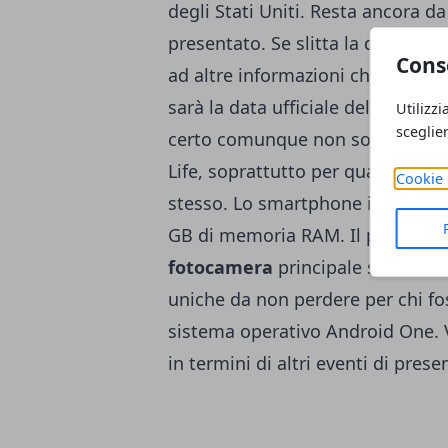
degli Stati Uniti. Resta ancora
presentato. Se slitta la data de
Cons
ad altre informazioni che suben
sarà la data ufficiale della prese
Utilizzi
sceglie
certo comunque non sono da sot
Life, soprattutto per quanto rigu
Cookie 
stesso. Lo smartphone in question
GB di memoria RAM. Il processor
fotocamera
principale sarà da 1
uniche da non perdere per chi fo
sistema operativo Android One. V
in termini di altri eventi di prese