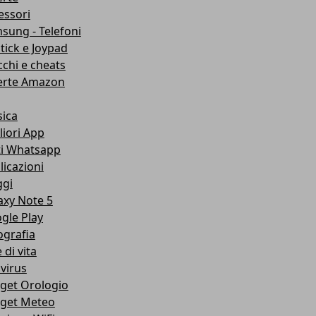
essori
sung - Telefoni
stick e Joypad
cchi e cheats
erte Amazon
ica
liori App
ti Whatsapp
licazioni
ggi
axy Note 5
gle Play
ografia
e di vita
ivirus
get Orologio
get Meteo