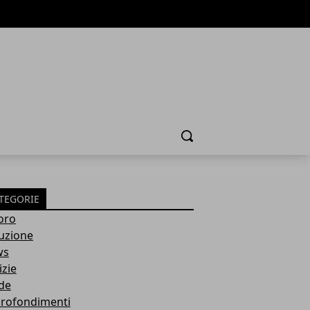
Cerca
TEGORIE
oro
ruzione
ws
izie
de
rofondimenti