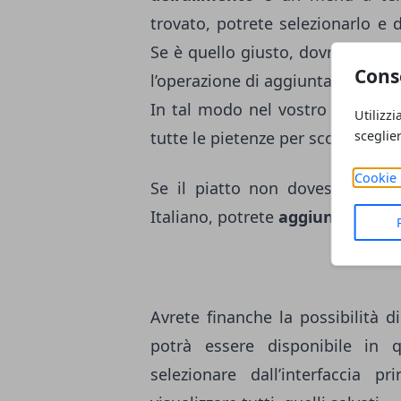
trovato, potrete selezionarlo e 
Se è quello giusto, dovrete aggi
Cons
l’operazione di aggiunta per qua
In tal modo nel vostro
menu
s
Utilizzi
sceglie
tutte le pietenze per scoprire il
t
Cookie 
Se il piatto non dovesse esser
Italiano, potrete
aggiungerlo
man
Avrete finanche la possibilità d
potrà essere disponibile in 
selezionare dall’interfaccia pri