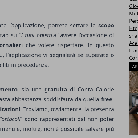
Gioc
Mot
Per
to l’applicazione, potrete settare lo
scopo
Htc
tap su “
I tuoi obiettivi
” avrete l’occasione di
sha
Ace
ornalieri
che volete rispettare. In questo
Fum
 l’applicazione vi segnalerà se superate o
Cor
iliti in precedenza.
AR
mento
, sia una
gratuita
di Conta Calorie
masta abbastanza soddisfatta da quella
free
,
itazioni
. Troviamo, ovviamente, la presenza
“
ostacoli
” sono rappresentati dal non poter
menu e, inoltre, non è possibile salvare più