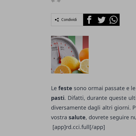
Facebook
Twitter
Whatsapp
Condividi
Le
feste
sono ormai passate e le
pasti
. Difatti, durante queste u
diversamente dagli altri giorni. P
vostra
salute
, dovrete seguire 
[app]rd.cci.full[/app]