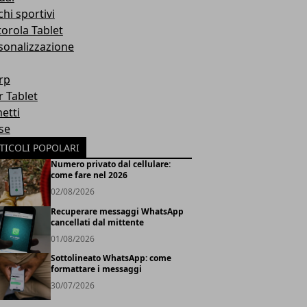
hi sportivi
orola Tablet
sonalizzazione
rp
r Tablet
etti
se
TICOLI POPOLARI
Numero privato dal cellulare:
come fare nel 2026
02/08/2026
Recuperare messaggi WhatsApp
cancellati dal mittente
01/08/2026
Sottolineato WhatsApp: come
formattare i messaggi
30/07/2026