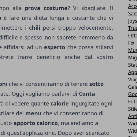
Acc
mpo alla
prova costume
? Vi sbagliate. Il
Sam
o
è fare una dieta lunga e costante che vi
Joy
rimettere i
chili
persi troppo velocemente.
Tru
Off
 difficile e spesso non saprete nemmeno da
Fix
 affidarsi ad un
esperto
che possa stilarvi
Mus
rete trarre beneficio anche dal vostro
Mig
Sta
App
Via
oni
che vi consentiranno di tenere
sotto
Gal
ate. Oggi vogliamo parlarvi di
Conta
Goo
Fot
rà di vedere quante
calorie
ingurgitate ogni
Stil
stilare dei
menu
che vi consentiranno di
Ant
giusto
apporto calorico
, ma andiamo a
Wid
Wid
 di quest’applicazione.
Dopo aver scaricato