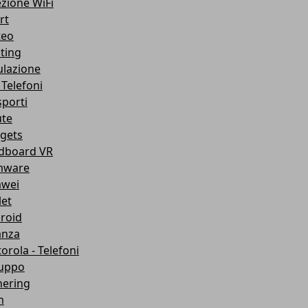
ezione WiFi
rt
teo
ting
lazione
 Telefoni
sporti
ute
gets
dboard VR
mware
wei
let
roid
anza
orola - Telefoni
luppo
hering
m