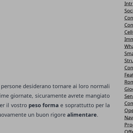
Int
Soc
Con
Con
Cel
Imm
Wha
Sma
Str
Con
Fea
Rom
 persone desiderano tornare ai loro normali
Gio
ltime giornate, sicuramente avrete mangiato
Sen
Com
er il vostro
peso forma
e soprattutto per la
Ope
nuovamente un buon rigore
alimentare
.
Nav
Pro
Off