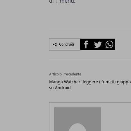
di 1 menu.
Facebook
Twitter
Whatsapp
Condividi
Articolo Precedente
Manga Watcher: leggere i fumetti giappo
su Android