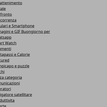
rattenimento
iale
fronto
correnza
lulari e Smartphone
agini e GIF Buongiorno per
tsapp
rt Watch
umenti
tapassi e Calorie
tured
picapo e puzzle
chi
za categoria
unicazioni
ratori
igatore satellitare
duttivita
erte