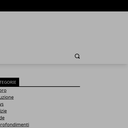
Cerca
TEGORIE
oro
ruzione
ws
izie
de
rofondimenti