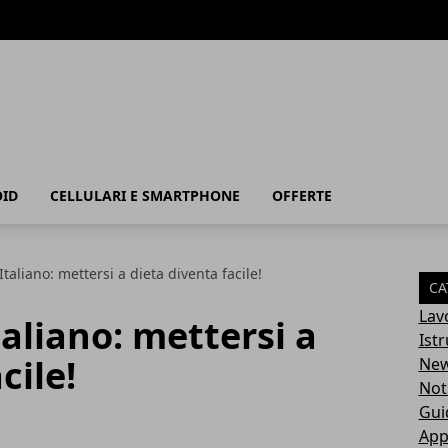
ID
CELLULARI E SMARTPHONE
OFFERTE
Italiano: mettersi a dieta diventa facile!
CA
Lav
taliano: mettersi a
Ist
cile!
Ne
Not
Gui
App