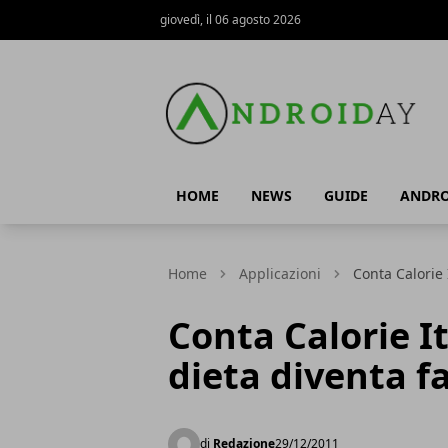
giovedì, il 06 agosto 2026
AndroidAy
HOME
NEWS
GUIDE
ANDRO
Home
Applicazioni
Conta Calorie 
Conta Calorie I
dieta diventa fa
di
Redazione
29/12/2011