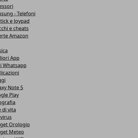
essori
sung - Telefoni
stick e Joypad
cchi e cheats
erte Amazon
ica
liori App
ti Whatsapp
licazioni
ggi
axy Note 5
gle Play
ografia
e di vita
ivirus
get Orologio
get Meteo