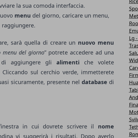
Ric
vviare la sua comoda interfaccia.
Spo
 nuovo
menu
del giorno, caricare un menu,
Me
Roo
 raggiungere.
Emu
Lg -
are, sarà quella di creare un
nuovo menu
Tra
 menu del giorno
” potrete accedere ad una
Sal
Wid
 di aggiungere gli
alimenti
che volete
Car
 Cliccando sul cerchio verde, immetterete
Fir
uasi sicuramente, presente nel
database
di
Hua
Tab
And
Fin
Mot
Svi
inestra in cui dovrete scrivere il
nome
Tet
Ro
na vi suggerirà i risultati. Dopo averlo