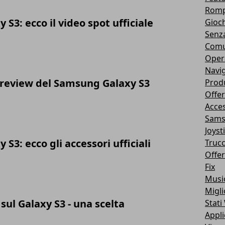
Romp
S3: ecco il video spot ufficiale
Gioch
Senz
Comu
Oper
Navig
preview del Samsung Galaxy S3
Produ
Offer
Acces
Samsu
Joyst
S3: ecco gli accessori ufficiali
Trucc
Offe
Fix
Musi
Migli
 sul Galaxy S3 - una scelta
Stat
Appli