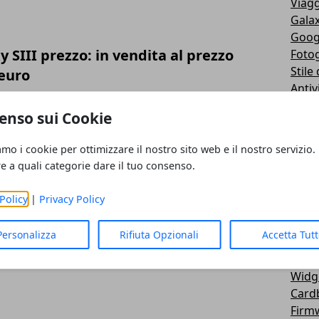
Viagg
Galax
Goog
SIII prezzo: in vendita al prezzo
Fotog
Stile 
 euro
Antiv
Widg
enso sui Cookie
Widg
Ricez
amo i cookie per ottimizzare il nostro sito web e il nostro servizio.
Spor
re a quali categorie dare il tuo consenso.
Mete
Root
Policy
|
Privacy Policy
Emul
Lg - 
Personalizza
Rifiuta Opzionali
Accetta Tut
Trasp
Salut
Widg
Card
Firm