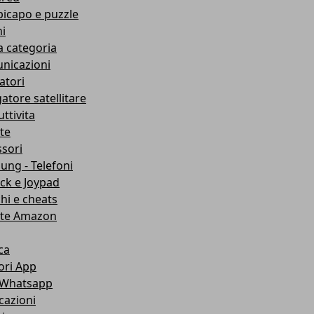
icapo e puzzle
i
a categoria
nicazioni
atori
atore satellitare
ttivita
te
sori
ng - Telefoni
ick e Joypad
hi e cheats
rte Amazon
ca
ori App
i Whatsapp
cazioni