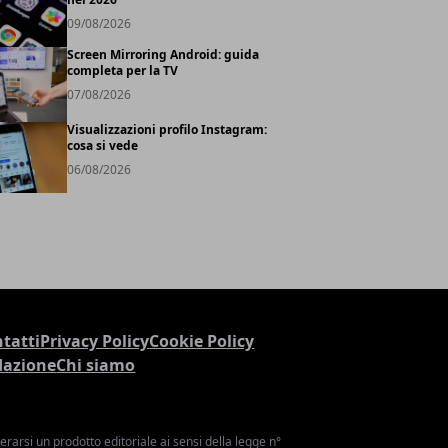
09/08/2026
Screen Mirroring Android: guida
completa per la TV
07/08/2026
Visualizzazioni profilo Instagram:
cosa si vede
06/08/2026
tatti
Privacy Policy
Cookie Policy
dazione
Chi siamo
arsi un prodotto editoriale ai sensi della legge n°