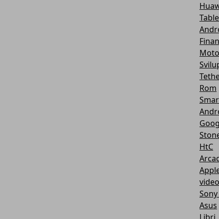
Huaw
Table
Andr
Fina
Motor
Svil
Teth
Rom
Smar
Andr
Goog
Ston
HtC
Arcad
Appl
vide
Sony
Asus
Libri