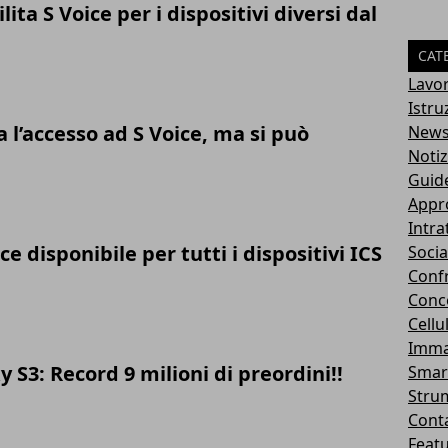
ta S Voice per i dispositivi diversi dal
CAT
Lavo
Istru
l’accesso ad S Voice, ma si può
New
Notiz
Guid
Appr
Intr
ce disponibile per tutti i dispositivi ICS
Socia
Conf
Conc
Cellu
Imma
S3: Record 9 milioni di preordini!!
Smar
Stru
Conta
Feat