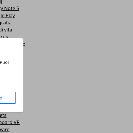
i
y Note 5
le Play
rafia
di vita
irus
et Orologio
et Meteo
ione WiFi
 Puoi
t
o
ing
azione
Telefoni
to
orti
e
ets
board VR
ware