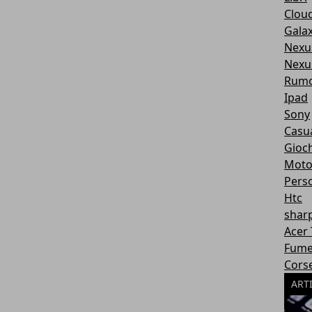
Clou
Gala
Nexu
Nexu
Rumo
Ipad
Sony
Casu
Gioch
Moto
Pers
Htc
shar
Acer 
Fume
Cors
ART