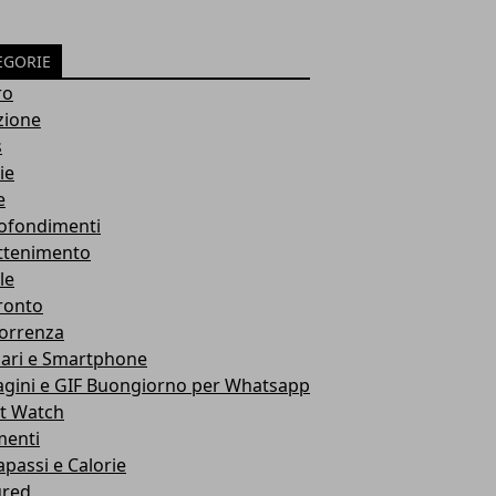
EGORIE
ro
zione
s
ie
e
ofondimenti
attenimento
le
ronto
orrenza
lari e Smartphone
gini e GIF Buongiorno per Whatsapp
t Watch
menti
passi e Calorie
ured