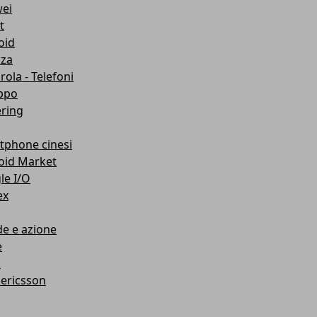
ei
t
oid
nza
ola - Telefoni
uppo
ering
tphone cinesi
oid Market
le I/O
ex
e e azione
e
o
 ericsson