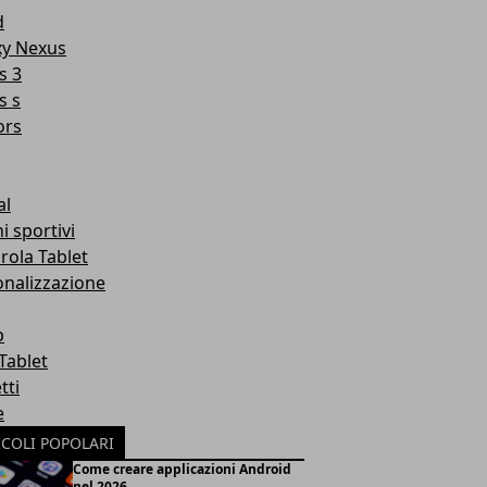
d
xy Nexus
s 3
s s
rs
al
i sportivi
rola Tablet
onalizzazione
p
Tablet
tti
e
ICOLI POPOLARI
Come creare applicazioni Android
nel 2026