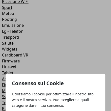
Ricezione WiFi
Sport
Meteo
Rooting
Emulazione
Lg - Telefoni
Trasporti
Salute
Widgets
Cardboard VR
Firmware
Huawei
Tablet
Android
Consenso sui Cookie
Finanza
Motorola - Telefoni
Utilizziamo i cookie per ottimizzare il nostro sito
Sviluppo
web e il nostro servizio. Puoi scegliere a quali
Tethering
categorie dare il tuo consenso.
Rom