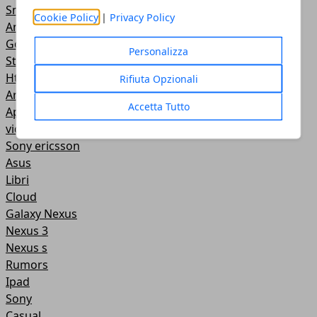
Smartphone cinesi
Cookie Policy
|
Privacy Policy
Android Market
Google I/O
Personalizza
Stonex
HtC
Rifiuta Opzionali
Arcade e azione
Accetta Tutto
Apple
video
Sony ericsson
Asus
Libri
Cloud
Galaxy Nexus
Nexus 3
Nexus s
Rumors
Ipad
Sony
Casual