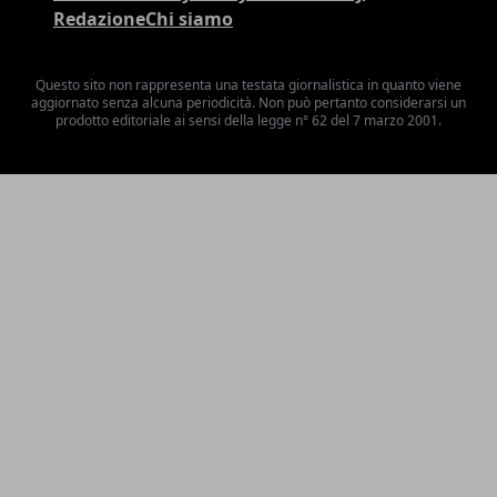
Redazione
Chi siamo
Questo sito non rappresenta una testata giornalistica in quanto viene
aggiornato senza alcuna periodicità. Non può pertanto considerarsi un
prodotto editoriale ai sensi della legge n° 62 del 7 marzo 2001.