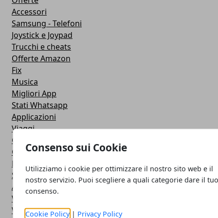
Offerte
Accessori
Samsung - Telefoni
Joystick e Joypad
Trucchi e cheats
Offerte Amazon
Fix
Musica
Migliori App
Stati Whatsapp
Applicazioni
Viaggi
Galaxy Note 5
Consenso sui Cookie
Google Play
Fotografia
Utilizziamo i cookie per ottimizzare il nostro sito web e il
Stile di vita
nostro servizio. Puoi scegliere a quali categorie dare il tu
Antivirus
consenso.
Widget Orologio
Widget Meteo
Cookie Policy
|
Privacy Policy