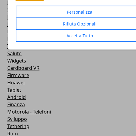
Ricezione WiFi
Sport
Personalizza
Meteo
Rifiuta Opzionali
Rooting
Emulazione
Accetta Tutto
Lg - Telefoni
Trasporti
Salute
Widgets
Cardboard VR
Firmware
Huawei
Tablet
Android
Finanza
Motorola - Telefoni
Sviluppo
Tethering
Rom