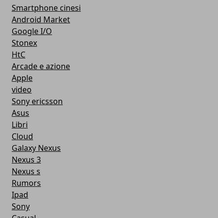
Smartphone cinesi
Android Market
Google I/O
Stonex
HtC
Arcade e azione
Apple
video
Sony ericsson
Asus
Libri
Cloud
Galaxy Nexus
Nexus 3
Nexus s
Rumors
Ipad
Sony