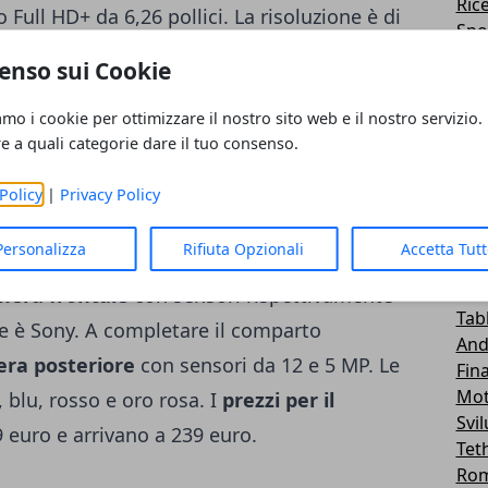
Ric
ull HD+ da 6,26 pollici. La risoluzione è di
Spo
i 19:9. Sulla parte superiore del display è
Me
enso sui Cookie
Roo
re abbiamo già datto, ma non bisogna
Emu
amo i cookie per ottimizzare il nostro sito web e il nostro servizio.
uesto dispositivo è in grado di
Lg -
re a quali categorie dare il tuo consenso.
resenza dell'
innovativo chip
. La RAM può
Tra
Sal
el modello. Lo storage è di 32 o di 64 GB e
Policy
|
Privacy Policy
Wid
cro SD. La batteria è da 4000 mAh e
Car
Personalizza
Rifiuta Opzionali
Accetta Tut
ica rapida
. Il comparto fotografico è
Fir
Hua
mera frontale
con sensori rispettivamente
Tab
le è Sony. A completare il comparto
And
ra posteriore
con sensori da 12 e 5 MP. Le
Fin
Mot
 blu, rosso e oro rosa. I
prezzi per il
Svi
 euro e arrivano a 239 euro.
Tet
Ro