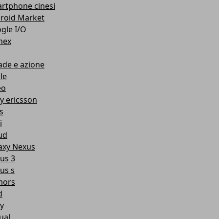
rtphone cinesi
roid Market
gle I/O
nex
ade e azione
le
eo
y ericsson
s
i
ud
axy Nexus
us 3
us s
mors
d
y
ual