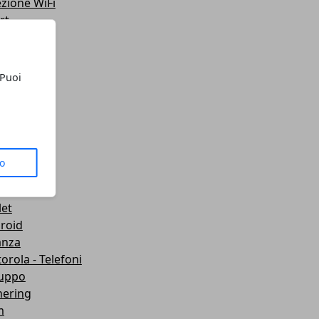
ezione WiFi
rt
teo
ting
lazione
 Puoi
 Telefoni
sporti
ute
gets
dboard VR
to
mware
wei
let
roid
anza
orola - Telefoni
luppo
hering
m