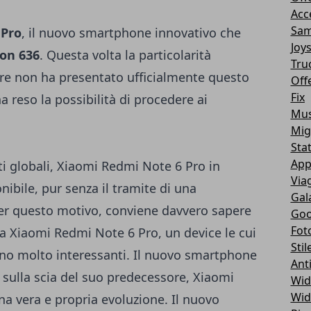
Acc
Sam
 Pro
, il nuovo smartphone innovativo che
Joy
on 636
. Questa volta la particolarità
Tru
tore non ha presentato ufficialmente questo
Off
Fix
a reso la possibilità di procedere ai
Mus
Mig
Sta
App
ti globali, Xiaomi Redmi Note 6 Pro in
Via
onibile, pur senza il tramite di una
Gal
per questo motivo, conviene davvero sapere
Goo
Fot
a Xiaomi Redmi Note 6 Pro, un device le cui
Stil
o molto interessanti. Il nuovo smartphone
Ant
i sulla scia del suo predecessore, Xiaomi
Wid
Wid
a vera e propria evoluzione. Il nuovo