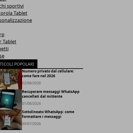
hi sportivi
orola Tablet
sonalizzazione
rp
r Tablet
etti
se
TICOLI POPOLARI
Numero privato dal cellulare:
come fare nel 2026
02/08/2026
Recuperare messaggi WhatsApp
cancellati dal mittente
01/08/2026
Sottolineato WhatsApp: come
formattare i messaggi
30/07/2026