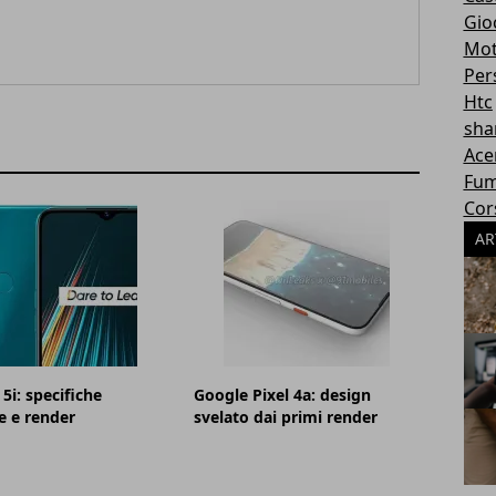
Gioc
Mot
Per
Htc
sha
Ace
Fum
Cor
AR
5i: specifiche
Google Pixel 4a: design
e e render
svelato dai primi render