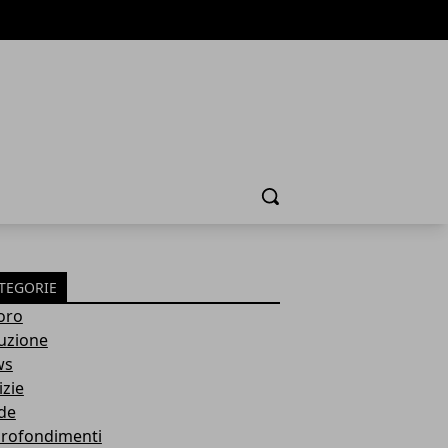
Cerca
TEGORIE
oro
ruzione
ws
izie
de
rofondimenti