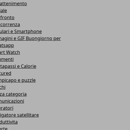
rattenimento
iale
fronto
correnza
lulari e Smartphone
agini e GIF Buongiorno per
tsapp
rt Watch
umenti
tapassi e Calorie
tured
picapo e puzzle
chi
za categoria
unicazioni
ratori
igatore satellitare
duttivita
erte