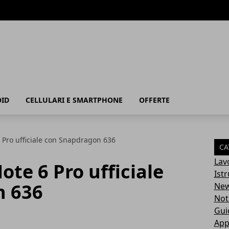
ID
CELLULARI E SMARTPHONE
OFFERTE
 Pro ufficiale con Snapdragon 636
CA
Lav
te 6 Pro ufficiale
Ist
n 636
Ne
Not
Gui
App