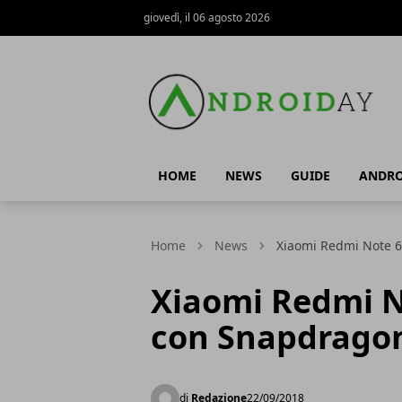
giovedì, il 06 agosto 2026
AndroidAy
HOME
NEWS
GUIDE
ANDRO
Home
News
Xiaomi Redmi Note 6
Xiaomi Redmi No
con Snapdrago
di
Redazione
22/09/2018