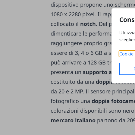
dispositivo propone uno schermo F
1080 x 2280 pixel. Il rapporto è d
Cons
collocato il
notch
. Del processo
Utilizzi
dimenticare le performance che q
sceglie
raggiungere proprio grazie alla p
essere di 3, 4 o 6 GB a seconda d
Cookie 
può arrivare a 128 GB tramite mi
presenta un
supporto alla ricar
costituito da una
doppia fotoca
da 20 e 2 MP. Il sensore principa
fotografico una
doppia fotocame
colorazioni disponibili sono nero,
mercato italiano
partono da 209