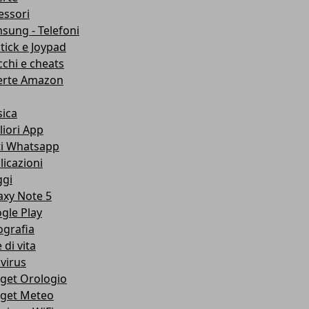
essori
sung - Telefoni
stick e Joypad
cchi e cheats
erte Amazon
ica
liori App
ti Whatsapp
licazioni
ggi
axy Note 5
gle Play
ografia
e di vita
ivirus
get Orologio
get Meteo