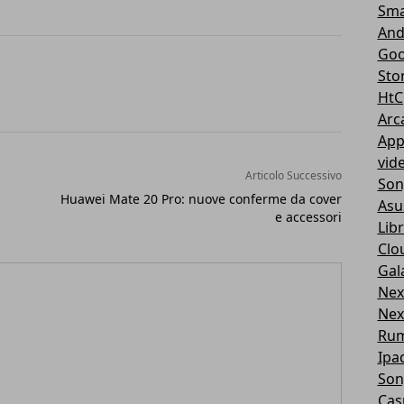
Sma
And
Goo
Sto
HtC
Arc
App
vid
Articolo Successivo
Son
Huawei Mate 20 Pro: nuove conferme da cover
Asu
e accessori
Libr
Clo
Gal
Nex
Nex
Ru
Ipa
Son
Cas