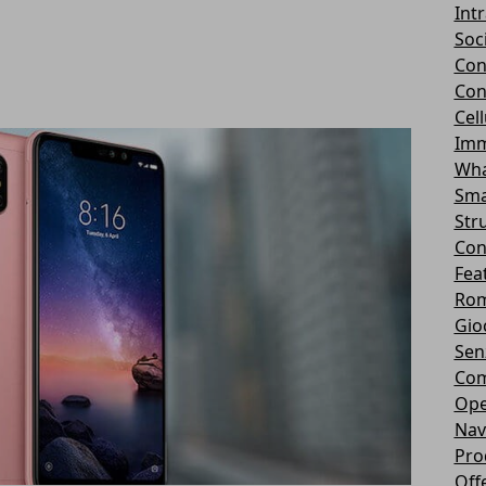
Int
Soc
Con
Con
Cel
Imm
Wha
Sma
Str
Con
Fea
Rom
Gio
Sen
Com
Ope
Nav
Pro
Off