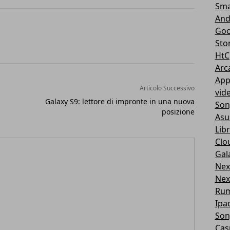
Sma
And
Goo
Sto
HtC
Arc
App
Articolo Successivo
vid
Galaxy S9: lettore di impronte in una nuova
Son
posizione
Asu
Libr
Clo
Gal
Nex
Nex
Ru
Ipa
Son
Cas