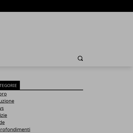
Cerca
TEGORIE
oro
ruzione
ws
izie
de
rofondimenti