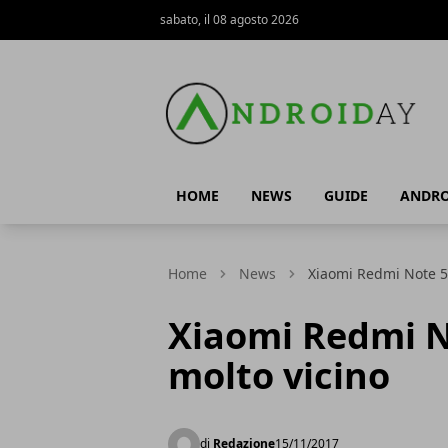
sabato, il 08 agosto 2026
AndroidAy
HOME
NEWS
GUIDE
ANDRO
Home
News
Xiaomi Redmi Note 5: 
Xiaomi Redmi No
molto vicino
di
Redazione
15/11/2017