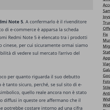
Acc
Sam
Joy
dmi Note 5
. A confermarlo è il rivenditore
Tru
Off
sito di e-commerce è apparsa la scheda
Fix
aomi Redmi Note 5 è elencato tra i prodotti
Mus
to cinese, per cui sicuramente ormai siamo
Mig
Sta
ilità di vedere sul mercato l’arrivo del
App
Via
Gal
Goo
co per quanto riguarda il suo debutto
Fot
 tanto sicuro, perché, se sul sito di e-
Stil
imbolico, quello reale ancora non è stato
Ant
Wid
no diffusi in queste ore affermano che il
Wid
e potrebbe costare intorno ad una cifra