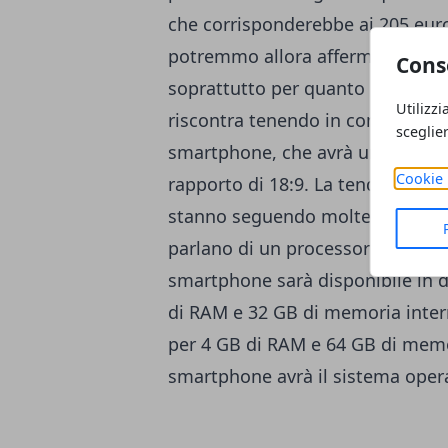
che corrisponderebbe ai 205 euro.
potremmo allora affermare che si
Cons
soprattutto per quanto riguarda i
Utilizzi
riscontra tenendo in considerazi
sceglie
smartphone, che avrà un
display
Cookie 
rapporto di 18:9. La tendenza per
stanno seguendo molte case produt
parlano di un processore
Snapdr
smartphone sarà disponibile in 
di RAM e 32 GB di memoria intern
per 4 GB di RAM e 64 GB di memor
smartphone avrà il sistema oper