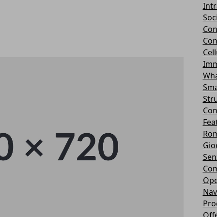
Int
Soc
Con
Con
Cel
Imm
Wha
Sma
Str
Con
Fea
Rom
Gio
Sen
Com
Ope
Nav
Pro
Off