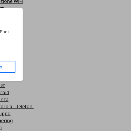
ezione WiFi
rt
teo
ting
lazione
 Puoi
 Telefoni
sporti
ute
gets
dboard VR
to
mware
wei
let
roid
anza
orola - Telefoni
luppo
hering
m