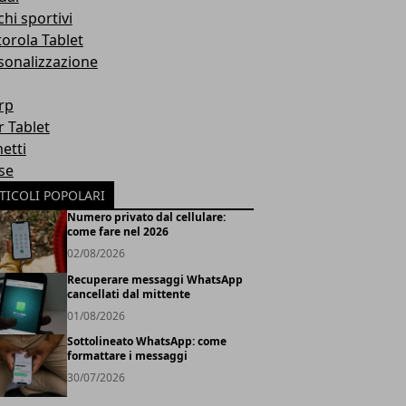
hi sportivi
orola Tablet
sonalizzazione
rp
r Tablet
etti
se
TICOLI POPOLARI
Numero privato dal cellulare:
come fare nel 2026
02/08/2026
Recuperare messaggi WhatsApp
cancellati dal mittente
01/08/2026
Sottolineato WhatsApp: come
formattare i messaggi
30/07/2026