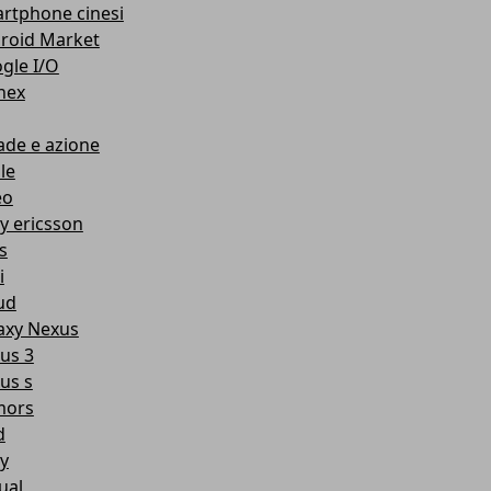
rtphone cinesi
roid Market
gle I/O
nex
ade e azione
le
eo
y ericsson
s
i
ud
axy Nexus
us 3
us s
mors
d
y
ual