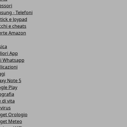
essori
sung - Telefoni
stick e Joypad
cchi e cheats
erte Amazon
ica
liori App
ti Whatsapp
licazioni
ggi
axy Note 5
gle Play
ografia
e di vita
ivirus
get Orologio
get Meteo