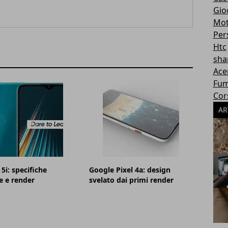
Gioc
Mot
Per
Htc
sha
Ace
Fum
Cor
AR
5i: specifiche
Google Pixel 4a: design
e e render
svelato dai primi render