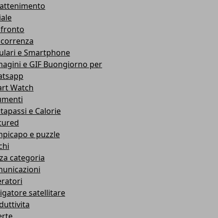
rattenimento
iale
fronto
correnza
lulari e Smartphone
agini e GIF Buongiorno per
tsapp
rt Watch
umenti
tapassi e Calorie
tured
picapo e puzzle
chi
za categoria
unicazioni
ratori
igatore satellitare
duttivita
erte