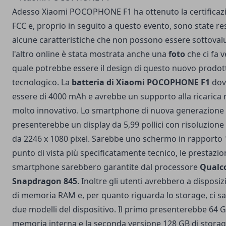
Adesso Xiaomi POCOPHONE F1 ha ottenuto la certificazi
FCC e, proprio in seguito a questo evento, sono state re
alcune caratteristiche che non possono essere sottovalu
l'altro online è stata mostrata anche una
foto
che ci fa 
quale potrebbe essere il design di questo nuovo prodot
tecnologico. La
batteria di Xiaomi POCOPHONE F1
dov
essere di 4000 mAh e avrebbe un supporto alla ricarica 
molto innovativo. Lo smartphone di nuova generazione
presenterebbe un display da 5,99 pollici con risoluzione
da 2246 x 1080 pixel. Sarebbe uno schermo in rapporto 1
punto di vista più specificatamente tecnico, le prestazion
smartphone sarebbero garantite dal processore
Qual
Snapdragon 845
. Inoltre gli utenti avrebbero a disposi
di memoria RAM e, per quanto riguarda lo storage, ci s
due modelli del dispositivo. Il primo presenterebbe 64 G
memoria interna e la seconda versione 128 GB di storag