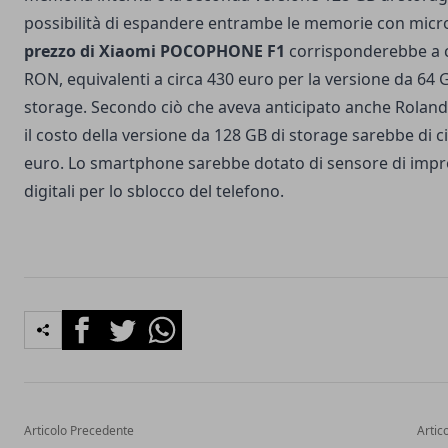
possibilità di espandere entrambe le memorie con micro 
prezzo di Xiaomi POCOPHONE F1
corrisponderebbe a c
RON, equivalenti a circa 430 euro per la versione da 64 
storage. Secondo ciò che aveva anticipato anche Rolan
il costo della versione da 128 GB di storage sarebbe di c
euro. Lo smartphone sarebbe dotato di sensore di imp
digitali per lo sblocco del telefono.
Facebook
Twitter
Whatsapp
Articolo Precedente
Artic