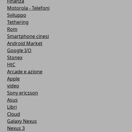
Finanza
Motorola - Telefoni
Sviluppo
Tethering
Rom
Smartphone cinesi
Android Market
Google I/O
Stonex
HtC
Arcade e azione
Apple
video
Sony ericsson
Asus
Libri
Cloud
Galaxy Nexus
Nexus 3