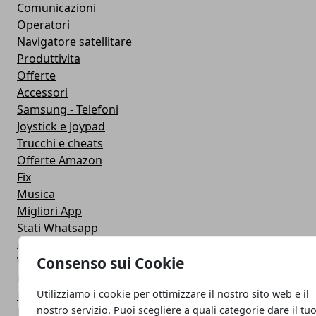
Comunicazioni
Operatori
Navigatore satellitare
Produttivita
Offerte
Accessori
Samsung - Telefoni
Joystick e Joypad
Trucchi e cheats
Offerte Amazon
Fix
Musica
Migliori App
Stati Whatsapp
Applicazioni
Consenso sui Cookie
Viaggi
Galaxy Note 5
Utilizziamo i cookie per ottimizzare il nostro sito web e il
Google Play
nostro servizio. Puoi scegliere a quali categorie dare il tu
Fotografia