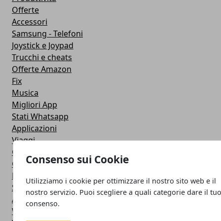
Offerte
Accessori
Samsung - Telefoni
Joystick e Joypad
Trucchi e cheats
Offerte Amazon
Fix
Musica
Migliori App
Stati Whatsapp
Applicazioni
Viaggi
Galaxy Note 5
Consenso sui Cookie
Google Play
Fotografia
Utilizziamo i cookie per ottimizzare il nostro sito web e il
Stile di vita
nostro servizio. Puoi scegliere a quali categorie dare il tu
Antivirus
consenso.
Widget Orologio