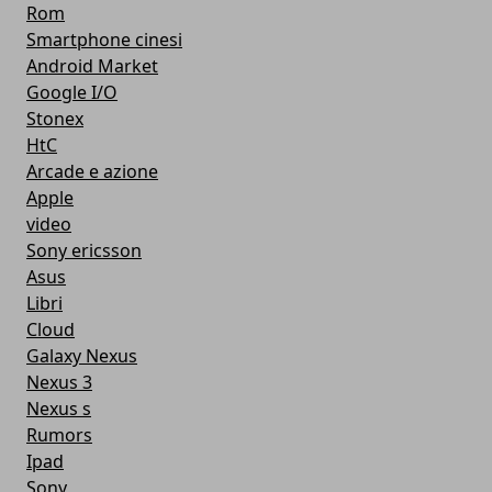
Rom
Smartphone cinesi
Android Market
Google I/O
Stonex
HtC
Arcade e azione
Apple
video
Sony ericsson
Asus
Libri
Cloud
Galaxy Nexus
Nexus 3
Nexus s
Rumors
Ipad
Sony