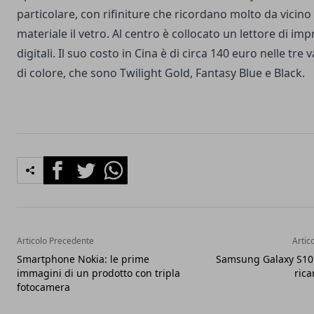
particolare, con rifiniture che ricordano molto da vicin
materiale il vetro. Al centro è collocato un lettore di im
digitali. Il suo costo in Cina è di circa 140 euro nelle tre 
di colore, che sono Twilight Gold, Fantasy Blue e Black.
Facebook
Twitter
Whatsapp
Articolo Precedente
Artic
Smartphone Nokia: le prime
Samsung Galaxy S10: 
immagini di un prodotto con tripla
rica
fotocamera