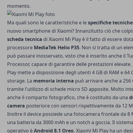
momento.
Ma quali sono le caratteristiche e le
specifiche tecniche
nuovo smartphone di Xiaomi? Innanzitutto ciò che colpi
scheda tecnica
di Xiaomi Mi Play è il fatto di essere dot
processore
MediaTek Helio P35
. Non si tratta di un el
può passare inosservato, visto che è inserito anche il T
Processor, capace di garantire delle prestazioni elevate.
Play mette a disposizione degli utenti 4 GB di RAM e 64 
storage. La
memoria interna
può arrivare anche a 256
tramite l'utilizzo di schede micro SD apposite. Molto in
anche il comparto fotografico, che è costituito da una
d
camera
posteriore con sensori rispettivamente da 12 M
Inoltre il device possiede una fotocamera frontale da 8
una batteria da 3000 mAh e un notch a goccia. Il sistem
operativo è
Android 8.1 Oreo
. Xiaomi Mi Play ha un des