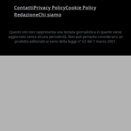
Contatti
Privacy Policy
Cookie Policy
Redazione
Chi siamo
Questo sito non rappresenta una testata giornalistica in quanto viene
aggiornato senza alcuna periodicità. Non può pertanto considerarsi un
prodotto editoriale ai sensi della legge n° 62 del 7 marzo 2001.