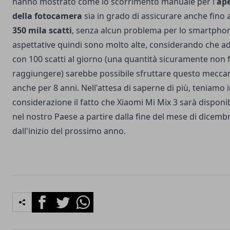
hanno mostrato come lo scorrimento manuale per l'
ap
della fotocamera
sia in grado di assicurare anche fino 
350 mila scatti
, senza alcun problema per lo smartphon
aspettative quindi sono molto alte, considerando che 
con 100 scatti al giorno (una quantità sicuramente non f
raggiungere) sarebbe possibile sfruttare questo mecc
anche per 8 anni. Nell'attesa di saperne di più, teniamo 
considerazione il fatto che Xiaomi Mi Mix 3 sarà disponi
nel nostro Paese a partire dalla fine del mese di dicemb
dall'inizio del prossimo anno.
Facebook
Twitter
Whatsapp