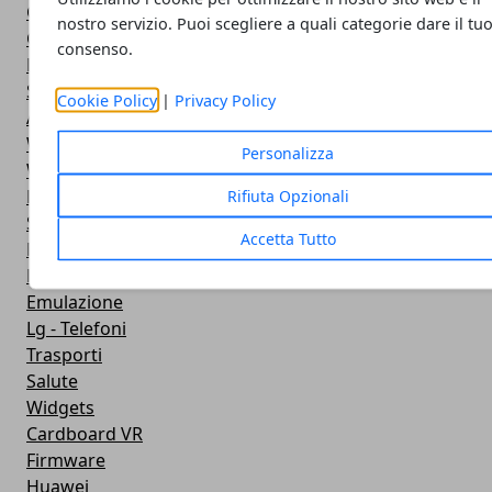
Galaxy Note 5
nostro servizio. Puoi scegliere a quali categorie dare il tu
Google Play
consenso.
Fotografia
Stile di vita
Cookie Policy
|
Privacy Policy
Antivirus
Widget Orologio
Personalizza
Widget Meteo
Ricezione WiFi
Rifiuta Opzionali
Sport
Accetta Tutto
Meteo
Rooting
Emulazione
Lg - Telefoni
Trasporti
Salute
Widgets
Cardboard VR
Firmware
Huawei