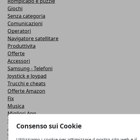
Rompicapo e puzzle
Giochi
Senza categoria
Comunicazioni
Operatori
Navigatore satellitare
Produttivita
Offerte
Accessori
Samsung - Telefoni
Joystick e Joypad
Trucchi e cheats
Offerte Amazon
Fix
Musica
Migliori App
Stati Whatsapp
Consenso sui Cookie
Applicazioni
Viaggi
Utilizziamo i cookie per ottimizzare il nostro sito web e il