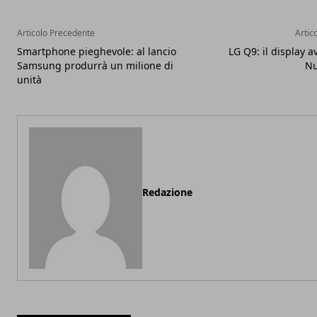
Articolo Precedente
Artic
Smartphone pieghevole: al lancio
LG Q9: il display a
Samsung produrrà un milione di
Nu
unità
Redazione