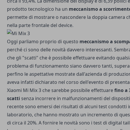
circa il 93,4%. La dimensione del display è di 6,39 pollici e 
prodotto tecnologico ha un
meccanismo a scorriment
permette di mostrare o nascondere la doppia camera ch
nella parte frontale del device.
Oggi parliamo proprio di questo
meccanismo a scomp
perché ci sono delle novità davvero interessanti. Sembra
che gli "scatti" che è possibile effettuare evitando qualsi
problema di funzionamento siano davvero tanti, super
perfino le aspettative mostrate dall'azienda di produzio
aveva infatti dichiarato nel corso dell'evento di presenta
Xiaomi Mi Mix 3 che sarebbe possibile effettuare
fino a
scatti
senza incorrere in malfunzionamenti del dispositi
recente sono emersi dei risultati di alcuni test condotti i
laboratorio, che hanno mostrato un incremento di ques
di circa il 20%. A fornire le novità sono i test di digital tai