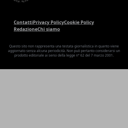
Contatti
Privacy Policy
Cookie Policy
Redazione
Chi siamo
Questo sito non rappresenta una testata giornalistica in quanto viene
aggiornato senza alcuna periodicità. Non può pertanto considerarsi un
prodotto editoriale ai sensi della legge n° 62 del 7 marzo 2001.