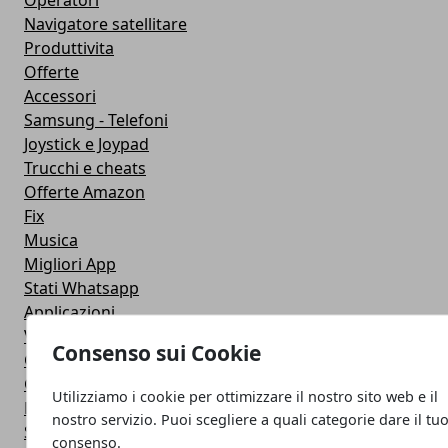
Operatori
Navigatore satellitare
Produttivita
Offerte
Accessori
Samsung - Telefoni
Joystick e Joypad
Trucchi e cheats
Offerte Amazon
Fix
Musica
Migliori App
Stati Whatsapp
Applicazioni
Viaggi
Consenso sui Cookie
Galaxy Note 5
Google Play
Utilizziamo i cookie per ottimizzare il nostro sito web e il
Fotografia
nostro servizio. Puoi scegliere a quali categorie dare il tu
Stile di vita
consenso.