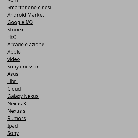
Rom
Smartphone cinesi
Android Market
Google I/O
Stonex
HtC
Arcade e azione
Apple
video
Sony ericsson
Asus
Libri
Cloud
Galaxy Nexus
Nexus 3
Nexus s
Rumors
Ipad
Sony