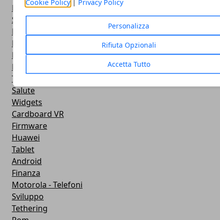
Cookie Policy
|
Privacy Policy
Ricezione WiFi
Sport
Personalizza
Meteo
Rooting
Rifiuta Opzionali
Emulazione
Accetta Tutto
Lg - Telefoni
Trasporti
Salute
Widgets
Cardboard VR
Firmware
Huawei
Tablet
Android
Finanza
Motorola - Telefoni
Sviluppo
Tethering