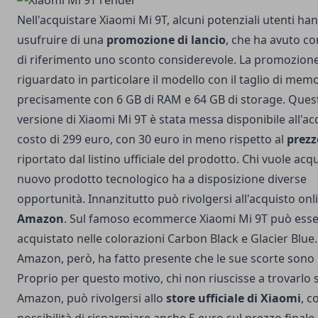
Nell'acquistare Xiaomi Mi 9T, alcuni potenziali utenti h
usufruire di una
promozione di lancio
, che ha avuto c
di riferimento uno sconto considerevole. La promozion
riguardato in particolare il modello con il taglio di mem
precisamente con 6 GB di RAM e 64 GB di storage. Ques
versione di Xiaomi Mi 9T è stata messa disponibile all'ac
costo di 299 euro, con 30 euro in meno rispetto al
prezz
riportato dal listino ufficiale del prodotto. Chi vuole acqu
nuovo prodotto tecnologico ha a disposizione diverse
opportunità. Innanzitutto può rivolgersi all'acquisto onl
Amazon
. Sul famoso ecommerce Xiaomi Mi 9T può ess
acquistato nelle colorazioni Carbon Black e Glacier Blue.
Amazon, però, ha fatto presente che le sue scorte sono l
Proprio per questo motivo, chi non riuscisse a trovarlo 
Amazon, può rivolgersi allo
store ufficiale di Xiaomi
, c