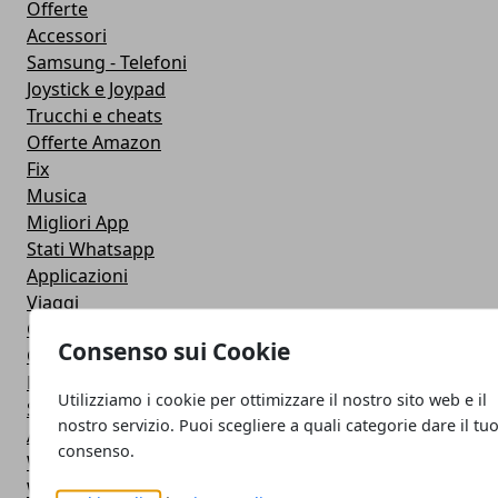
Offerte
Accessori
Samsung - Telefoni
Joystick e Joypad
Trucchi e cheats
Offerte Amazon
Fix
Musica
Migliori App
Stati Whatsapp
Applicazioni
Viaggi
Galaxy Note 5
Consenso sui Cookie
Google Play
Fotografia
Utilizziamo i cookie per ottimizzare il nostro sito web e il
Stile di vita
nostro servizio. Puoi scegliere a quali categorie dare il tu
Antivirus
consenso.
Widget Orologio
Widget Meteo