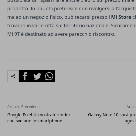
possibilità di risparmiare anche 5 euro sul prezzo finale
prodotto. In più, chi preferisce non rivolgersi all'acquist
ma ad un negozio fisico, può recarsi presso i
Mi Store
ch
trovano in varie città sul territorio nazionale. Sicurame
Mi 9T è destinato ad avere parecchio riscontro.
Facebook
Twitter
Whatsapp
Articolo Precedente
Artic
Google Pixel 4: mostrati render
Galaxy Note 10 sarà pre
che svelano lo smartphone
agost