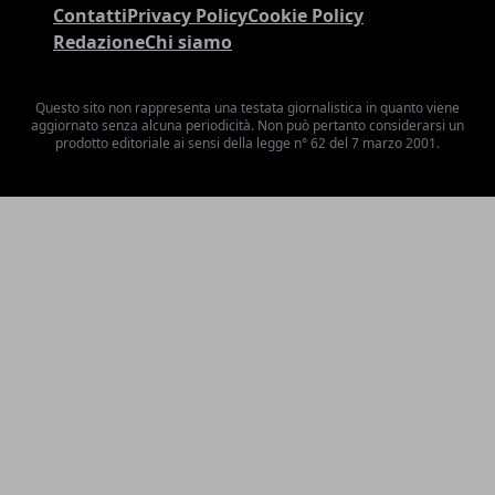
Contatti
Privacy Policy
Cookie Policy
Redazione
Chi siamo
Questo sito non rappresenta una testata giornalistica in quanto viene
aggiornato senza alcuna periodicità. Non può pertanto considerarsi un
prodotto editoriale ai sensi della legge n° 62 del 7 marzo 2001.