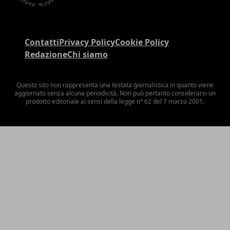
Contatti
Privacy Policy
Cookie Policy
Redazione
Chi siamo
Questo sito non rappresenta una testata giornalistica in quanto viene
aggiornato senza alcuna periodicità. Non può pertanto considerarsi un
prodotto editoriale ai sensi della legge n° 62 del 7 marzo 2001.