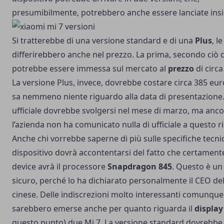
presumibilmente, potrebbero anche essere lanciate ins
Si tratterebbe di una versione standard e di una
Plus
, l
differirebbero anche nel prezzo. La prima, secondo ciò c
potrebbe essere immessa sul mercato al
prezzo
di circa
La versione Plus, invece, dovrebbe costare circa 385 eur
sa nemmeno niente riguardo alla data di presentazione. 
ufficiale dovrebbe svolgersi nel mese di marzo, ma anc
l’azienda non ha comunicato nulla di ufficiale a questo r
Anche chi vorrebbe saperne di più sulle specifiche tecni
dispositivo dovrà accontentarsi del fatto che certament
device avrà il processore
Snapdragon 845
. Questo è un
sicuro, perché lo ha dichiarato personalmente il CEO del
cinese. Delle indiscrezioni molto interessanti comunque
sarebbero emerse anche per quanto riguarda il
display
questo punto) due Mi 7. La versione standard dovrebbe