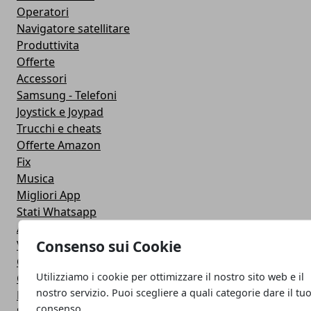
Operatori
Navigatore satellitare
Produttivita
Offerte
Accessori
Samsung - Telefoni
Joystick e Joypad
Trucchi e cheats
Offerte Amazon
Fix
Musica
Migliori App
Stati Whatsapp
Applicazioni
Consenso sui Cookie
Viaggi
Galaxy Note 5
Utilizziamo i cookie per ottimizzare il nostro sito web e il
Google Play
nostro servizio. Puoi scegliere a quali categorie dare il tu
Fotografia
consenso.