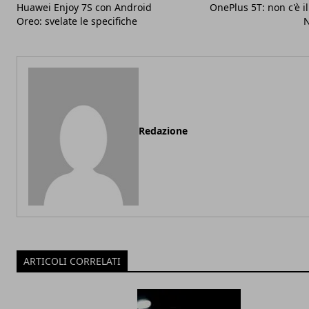
Huawei Enjoy 7S con Android
OnePlus 5T: non c'è i
Oreo: svelate le specifiche
N
Redazione
ARTICOLI CORRELATI