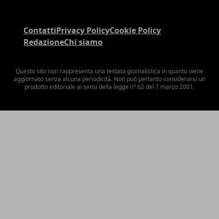
Contatti
Privacy Policy
Cookie Policy
Redazione
Chi siamo
Questo sito non rappresenta una testata giornalistica in quanto viene
aggiornato senza alcuna periodicità. Non può pertanto considerarsi un
prodotto editoriale ai sensi della legge n° 62 del 7 marzo 2001.