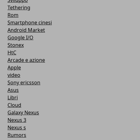
Sviluppo
Tethering
Rom
Smartphone cinesi
Android Market
Google I/O
Stonex
HtC
Arcade e azione
Apple
video
Sony ericsson
Asus
Libri
Cloud
Galaxy Nexus
Nexus 3
Nexus s
Rumors