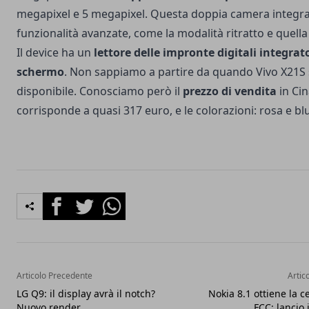
megapixel e 5 megapixel. Questa doppia camera integra
funzionalità avanzate, come la modalità ritratto e quella
Il device ha un
lettore delle impronte digitali integrat
schermo
. Non sappiamo a partire da quando Vivo X21S
disponibile. Conosciamo però il
prezzo di vendita
in Cin
corrisponde a quasi 317 euro, e le colorazioni: rosa e bl
Facebook
Twitter
Whatsapp
Articolo Precedente
Artic
LG Q9: il display avrà il notch?
Nokia 8.1 ottiene la ce
Nuovo render
FCC: lancio