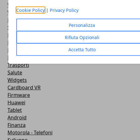
Widget Orologio
Cookie Policy
|
Privacy Policy
Widget Meteo
Ricezione WiFi
Personalizza
Sport
Meteo
Rifiuta Opzionali
Rooting
Accetta Tutto
Emulazione
Lg - Telefoni
Trasporti
Salute
Widgets
Cardboard VR
Firmware
Huawei
Tablet
Android
Finanza
Motorola - Telefoni