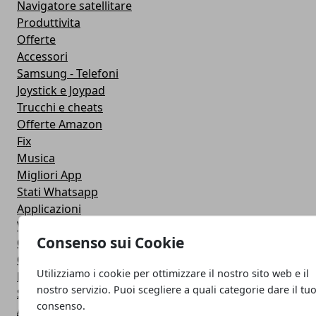
Navigatore satellitare
Produttivita
Offerte
Accessori
Samsung - Telefoni
Joystick e Joypad
Trucchi e cheats
Offerte Amazon
Fix
Musica
Migliori App
Stati Whatsapp
Applicazioni
Viaggi
Consenso sui Cookie
Galaxy Note 5
Google Play
Utilizziamo i cookie per ottimizzare il nostro sito web e il
Fotografia
nostro servizio. Puoi scegliere a quali categorie dare il tu
Stile di vita
consenso.
Antivirus