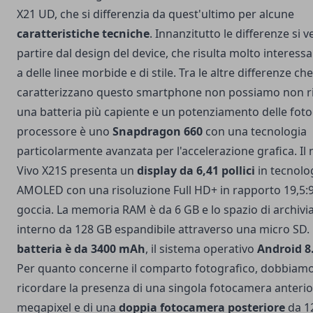
X21 UD, che si differenzia da quest'ultimo per alcune
caratteristiche tecniche
. Innanzitutto le differenze si 
partire dal design del device, che risulta molto interess
a delle linee morbide e di stile. Tra le altre differenze che
caratterizzano questo smartphone non possiamo non r
una batteria più capiente e un potenziamento delle foto
processore è uno
Snapdragon 660
con una tecnologia
particolarmente avanzata per l'accelerazione grafica. Il
Vivo X21S presenta un
display da 6,41 pollici
in tecnolo
AMOLED con una risoluzione Full HD+ in rapporto 19,5:9
goccia. La memoria RAM è da 6 GB e lo spazio di archivi
interno da 128 GB espandibile attraverso una micro SD.
batteria è da 3400 mAh
, il sistema operativo
Android 8
Per quanto concerne il comparto fotografico, dobbiam
ricordare la presenza di una singola fotocamera anterio
megapixel e di una
doppia fotocamera posteriore
da 1