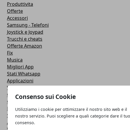
Produttivita
Offerte
Accessori
Samsung - Telefoni
Joystick e Joypad
Trucchi e cheats
Offerte Amazon
Fix
Musica
Migliori App
Stati Whatsapp
Applicazioni
Viaggi
Galaxy Note 5
Consenso sui Cookie
Google Play
Fotografia
Utilizziamo i cookie per ottimizzare il nostro sito web e il
Stile di vita
nostro servizio. Puoi scegliere a quali categorie dare il tu
Antivirus
consenso.
Widget Orologio