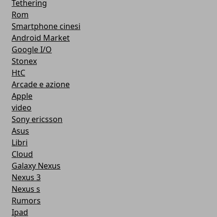
Tethering
Rom
Smartphone cinesi
Android Market
Google I/O
Stonex
HtC
Arcade e azione
Apple
video
Sony ericsson
Asus
Libri
Cloud
Galaxy Nexus
Nexus 3
Nexus s
Rumors
Ipad