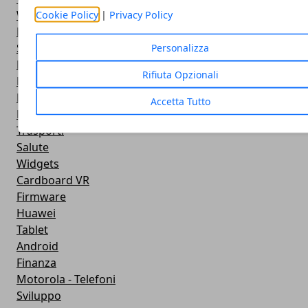
Widget Meteo
Cookie Policy
|
Privacy Policy
Ricezione WiFi
Sport
Personalizza
Meteo
Rifiuta Opzionali
Rooting
Emulazione
Accetta Tutto
Lg - Telefoni
Trasporti
Salute
Widgets
Cardboard VR
Firmware
Huawei
Tablet
Android
Finanza
Motorola - Telefoni
Sviluppo