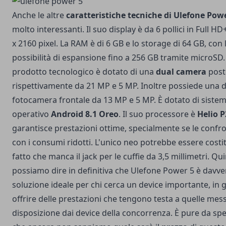
Anche le altre
caratteristiche tecniche di Ulefone Pow
molto interessanti. Il suo display è da 6 pollici in Full H
x 2160 pixel. La RAM è di 6 GB e lo storage di 64 GB, con 
possibilità di espansione fino a 256 GB tramite microSD.
prodotto tecnologico è dotato di una
dual camera
post
rispettivamente da 21 MP e 5 MP. Inoltre possiede una 
fotocamera frontale da 13 MP e 5 MP. È dotato di siste
operativo
Android 8.1 Oreo
. Il suo processore è
Helio P
garantisce prestazioni ottime, specialmente se le conf
con i consumi ridotti. L'unico neo potrebbe essere costit
fatto che manca il jack per le cuffie da 3,5 millimetri. Qu
possiamo dire in definitiva che Ulefone Power 5 è davve
soluzione ideale per chi cerca un device importante, in 
offrire delle prestazioni che tengono testa a quelle mes
disposizione dai device della concorrenza. È pure da spe