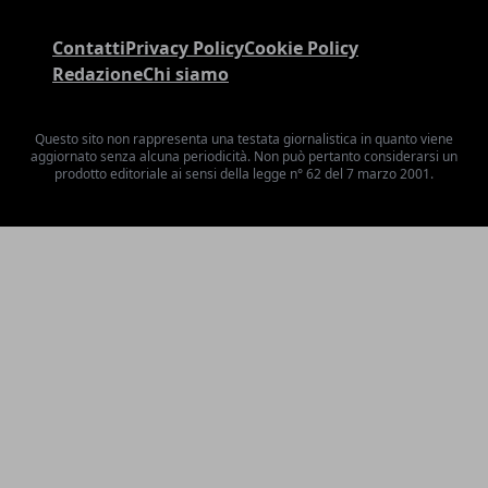
Contatti
Privacy Policy
Cookie Policy
Redazione
Chi siamo
Questo sito non rappresenta una testata giornalistica in quanto viene
aggiornato senza alcuna periodicità. Non può pertanto considerarsi un
prodotto editoriale ai sensi della legge n° 62 del 7 marzo 2001.