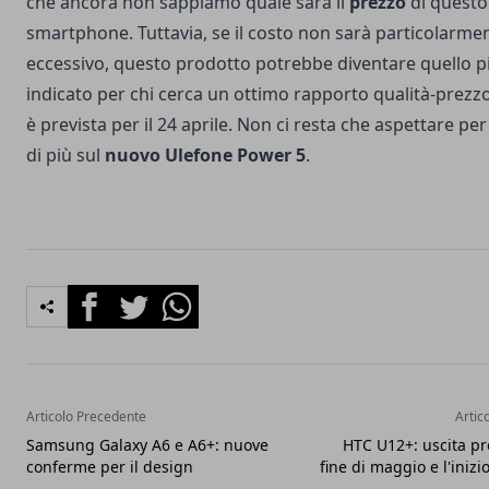
che ancora non sappiamo quale sarà il
prezzo
di questo
smartphone. Tuttavia, se il costo non sarà particolarme
eccessivo, questo prodotto potrebbe diventare quello p
indicato per chi cerca un ottimo rapporto qualità-prezzo
è prevista per il 24 aprile. Non ci resta che aspettare pe
di più sul
nuovo Ulefone Power 5
.
Facebook
Twitter
Whatsapp
Articolo Precedente
Artic
Samsung Galaxy A6 e A6+: nuove
HTC U12+: uscita pre
conferme per il design
fine di maggio e l'inizi