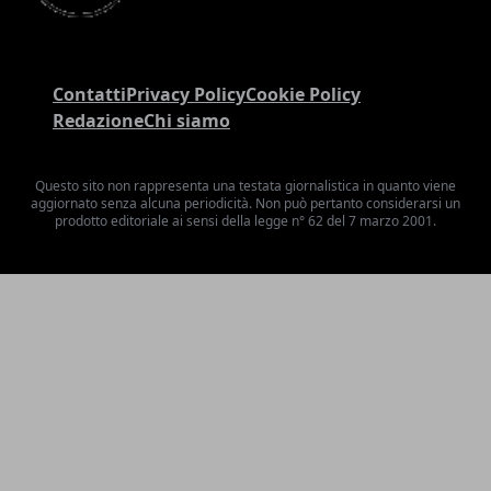
Contatti
Privacy Policy
Cookie Policy
Redazione
Chi siamo
Questo sito non rappresenta una testata giornalistica in quanto viene
aggiornato senza alcuna periodicità. Non può pertanto considerarsi un
prodotto editoriale ai sensi della legge n° 62 del 7 marzo 2001.