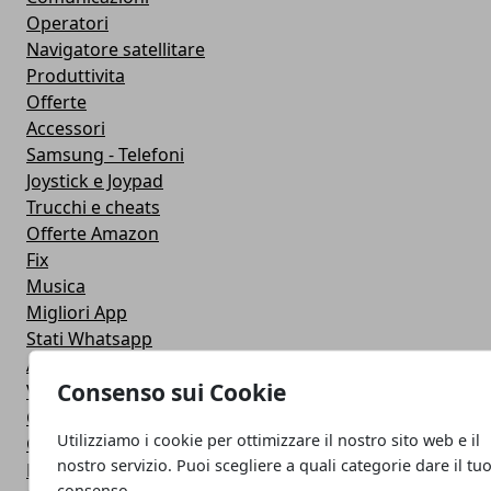
Operatori
Navigatore satellitare
Produttivita
Offerte
Accessori
Samsung - Telefoni
Joystick e Joypad
Trucchi e cheats
Offerte Amazon
Fix
Musica
Migliori App
Stati Whatsapp
Applicazioni
Consenso sui Cookie
Viaggi
Galaxy Note 5
Utilizziamo i cookie per ottimizzare il nostro sito web e il
Google Play
nostro servizio. Puoi scegliere a quali categorie dare il tu
Fotografia
consenso.