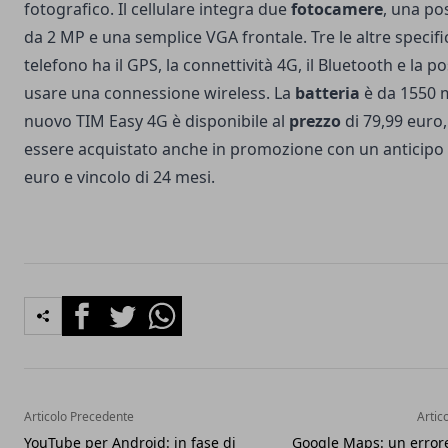
fotografico. Il cellulare integra due
fotocamere
, una po
da 2 MP e una semplice VGA frontale. Tre le altre specific
telefono ha il GPS, la connettività 4G, il Bluetooth e la pos
usare una connessione wireless. La
batteria
è da 1550 m
nuovo TIM Easy 4G è disponibile al
prezzo
di 79,99 euro
essere acquistato anche in promozione con un anticipo
euro e vincolo di 24 mesi.
Facebook
Twitter
Whatsapp
Articolo Precedente
Artic
YouTube per Android: in fase di
Google Maps: un erro