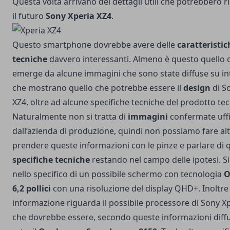
Questa volta arrivano dei dettagli utili che potrebbero 
il futuro
Sony Xperia XZ4
.
Questo smartphone dovrebbe avere delle
caratteristic
tecniche
davvero interessanti. Almeno è questo quello 
emerge da alcune immagini che sono state diffuse su in
che mostrano quello che potrebbe essere il
design
di S
XZ4, oltre ad alcune specifiche tecniche del prodotto te
Naturalmente non si tratta di
immagini
confermate uff
dall’azienda di produzione, quindi non possiamo fare al
prendere queste informazioni con le pinze e parlare di 
specifiche tecniche
restando nel campo delle ipotesi. Si
nello specifico di un possibile schermo con tecnologia
O
6,2 pollici
con una risoluzione del display QHD+. Inoltre 
informazione riguarda il possibile processore di Sony Xp
che dovrebbe essere, secondo queste informazioni diffu