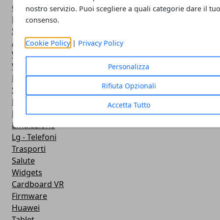
Google Play
nostro servizio. Puoi scegliere a quali categorie dare il tu
Fotografia
consenso.
Stile di vita
Antivirus
Cookie Policy
|
Privacy Policy
Widget Orologio
Widget Meteo
Personalizza
Ricezione WiFi
Rifiuta Opzionali
Sport
Meteo
Accetta Tutto
Rooting
Emulazione
Lg - Telefoni
Trasporti
Salute
Widgets
Cardboard VR
Firmware
Huawei
Tablet