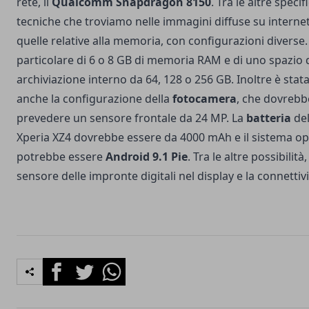
rete, il
Qualcomm Snapdragon 8150
. Tra le altre specif
tecniche che troviamo nelle immagini diffuse su internet
quelle relative alla memoria, con configurazioni diverse. 
particolare di 6 o 8 GB di memoria RAM e di uno spazio 
archiviazione interno da 64, 128 o 256 GB. Inoltre è stata
anche la configurazione della
fotocamera
, che dovrebb
prevedere un sensore frontale da 24 MP. La
batteria
del
Xperia XZ4 dovrebbe essere da 4000 mAh e il sistema op
potrebbe essere
Android 9.1 Pie
. Tra le altre possibilit
sensore delle impronte digitali nel display e la connettiv
Facebook
Twitter
Whatsapp