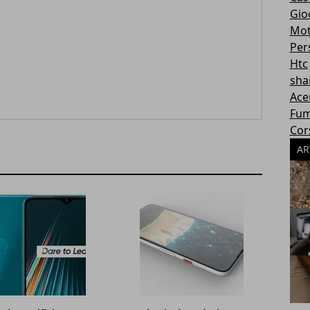
Gioc
Mot
Per
Htc
sha
Ace
Fum
Cor
AR