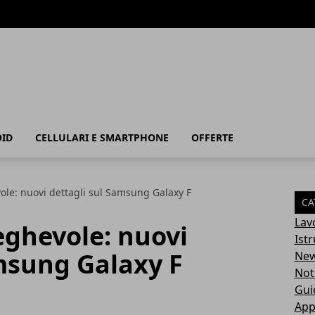
ID
CELLULARI E SMARTPHONE
OFFERTE
le: nuovi dettagli sul Samsung Galaxy F
CA
Lav
ghevole: nuovi
Ist
msung Galaxy F
Ne
Not
Gui
App