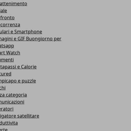
rattenimento
iale
fronto
correnza
lulari e Smartphone
agini e GIF Buongiorno per
tsapp
rt Watch
umenti
tapassi e Calorie
tured
picapo e puzzle
chi
za categoria
unicazioni
ratori
igatore satellitare
duttivita
erte