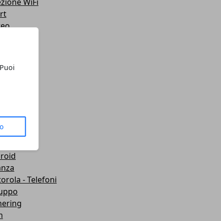
ezione WiFi
rt
teo
ting
lazione
 Telefoni
 Puoi
sporti
ute
gets
dboard VR
mware
to
wei
let
roid
anza
orola - Telefoni
luppo
hering
m