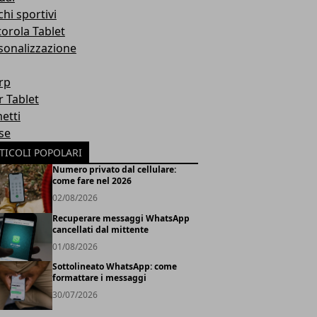
hi sportivi
orola Tablet
sonalizzazione
rp
r Tablet
etti
se
TICOLI POPOLARI
Numero privato dal cellulare:
come fare nel 2026
02/08/2026
Recuperare messaggi WhatsApp
cancellati dal mittente
01/08/2026
Sottolineato WhatsApp: come
formattare i messaggi
30/07/2026