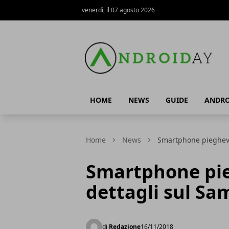
venerdì, il 07 agosto 2026
AndroidAy
HOME
NEWS
GUIDE
ANDRO
Home
News
Smartphone pieghevo
Smartphone pie
dettagli sul Sa
di
Redazione
16/11/2018