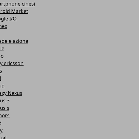
rtphone cinesi
roid Market
gle I/O
nex
ade e azione
le
eo
y ericsson
s
i
ud
axy Nexus
us 3
us s
mors
d
y
ual