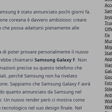
Acc
Sam
amsung è stato annunciato pochi giorni fa.
Joy
zione coreana è davvero ambizioso: creare
Tru
e
che possa adattarsi pienamente alle
Off
Fix
Mus
Mig
ora di poter provare personalmente il nuovo
Sta
App
rebbe chiamarsi
Samsung Galaxy F
. Non
Via
azioni precise su questo telefono che
Gal
iali, perché Samsung non ha rivelato
Goo
Fot
phone. Sappiamo che Samsung Galaxy F avrà
Stil
do quanto annunciato da Samsung nel
Ant
e
. Un nuovo render però ci mostra come
Wid
Wid
tecnologico nel suo design finale. Nel