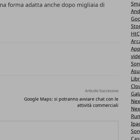
Sma
na forma adatta anche dopo migliaia di
And
Goo
Sto
HtC
Arc
App
vid
Son
Asu
Libr
Clo
Articolo Successivo
Gal
Google Maps: si potranno avviare chat con le
Nex
attività commerciali
Nex
Ru
Ipa
Son
Cas