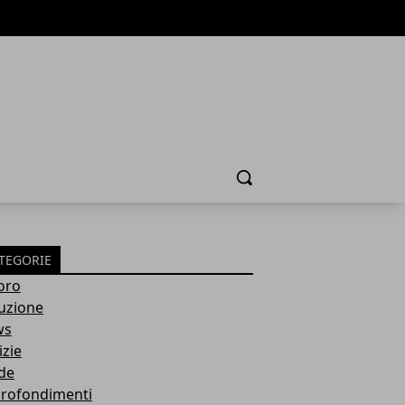
Cerca
TEGORIE
oro
ruzione
ws
izie
de
rofondimenti