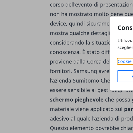
corso dell’evento di presentazio
non ha mostrato molto bene quell
device, quindi sicuramente tutto 
Cons
mostra qualche dettaglio in più
Utilizzi
considerando la situazione attual
sceglie
conoscenza. È stato diffuso anch
proviene dalla Corea del Sud e che
Cookie 
fornitori. Samsung avrebbe stret
l’azienda Sumitomo Chemical per
essere sensibile ai gesti degli ut
schermo pieghevole
che possa g
materiale viene applicato sul
pan
adesivo al quale l’azienda di pr
Questo elemento dovrebbe chia