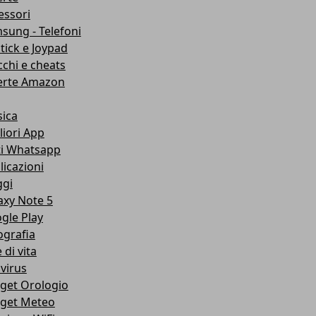
essori
sung - Telefoni
stick e Joypad
cchi e cheats
erte Amazon
ica
liori App
ti Whatsapp
licazioni
ggi
axy Note 5
gle Play
ografia
e di vita
ivirus
get Orologio
get Meteo