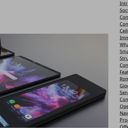
Int
Soc
Con
Con
Cel
Imm
Wha
Sma
Str
Con
Fea
Rom
Gio
Sen
Com
Ope
Nav
Pro
Off