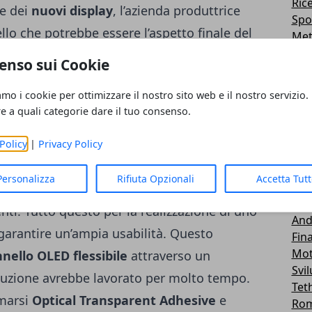
Ric
ne dei
nuovi display
, l’azienda produttrice
Spo
o che potrebbe essere l’aspetto finale del
Me
Roo
è ancora in fase di lavorazione. Il
render
ci
enso sui Cookie
Emu
 su come potrebbe essere lo smartphone,
Lg -
amo i cookie per ottimizzare il nostro sito web e il nostro servizio.
e e le informazioni di cui siamo a
Tra
re a quali categorie dare il tuo consenso.
Sal
e un report molto interessante che
Wid
 è relativo ad alcune analisi realizzate dai
Policy
|
Privacy Policy
Car
to una collaborazione interessante con
Fir
Personalizza
Rifiuta Opzionali
Accetta Tut
Hua
 la creazione di una
poliammide
che possa
Tab
enti. Tutto questo per la realizzazione di uno
And
arantire un’ampia usabilità. Questo
Fin
Mot
nello OLED flessibile
attraverso un
Svi
oduzione avrebbe lavorato per molto tempo.
Tet
marsi
Optical Transparent Adhesive
e
Ro