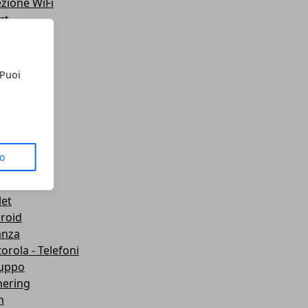
ezione WiFi
rt
teo
ting
lazione
 Puoi
 Telefoni
sporti
ute
gets
dboard VR
to
mware
wei
let
roid
anza
orola - Telefoni
luppo
hering
m