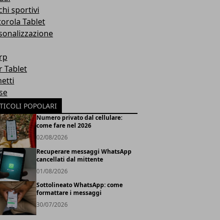
hi sportivi
orola Tablet
sonalizzazione
rp
r Tablet
etti
se
TICOLI POPOLARI
Numero privato dal cellulare:
come fare nel 2026
02/08/2026
Recuperare messaggi WhatsApp
cancellati dal mittente
01/08/2026
Sottolineato WhatsApp: come
formattare i messaggi
30/07/2026