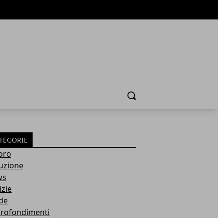
Cerca
TEGORIE
oro
ruzione
ws
izie
de
rofondimenti