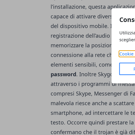
l’installazione, questa applicaz
capace di attivare diverse operazio
Cons
del dispositivo mobile. In partico
Utilizzi
registrazione dell’audio quando ci 
sceglie
memorizzare la posizione in cui si
Cookie 
connessione alla rete che permet
elementi sensibili, come quelli re
password
. Inoltre Skygofree è c
attraverso i programmi di messag
compresi Skype, Messenger di F
malevola riesce anche a scattare
smartphone, ad intercettare le te
testo. Occorre quindi prestare la
confermano che il trojan è già d