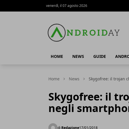
venerdì, il 07 agosto 2026
AndroidAy
HOME
NEWS
GUIDE
ANDRO
Home
News
Skygofree: il trojan
Skygofree: il tr
negli smartpho
di
Redazione
17/01/2018