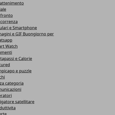
rattenimento
iale
fronto
correnza
lulari e Smartphone
agini e GIF Buongiorno per
tsapp
rt Watch
umenti
tapassi e Calorie
tured
picapo e puzzle
chi
za categoria
unicazioni
ratori
igatore satellitare
duttivita
erte