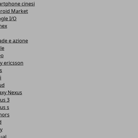
rtphone cinesi
roid Market
gle I/O
nex
ade e azione
le
eo
y ericsson
s
i
ud
axy Nexus
us 3
us s
mors
d
y
ual