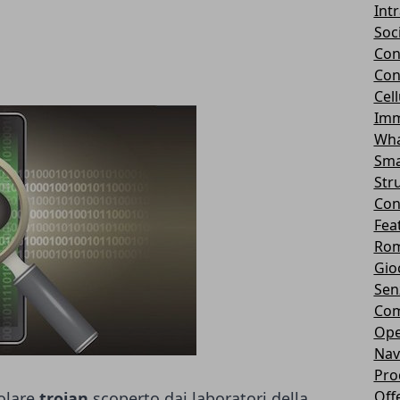
Int
Soc
Con
Con
Cel
Imm
Wha
Sma
Str
Con
Fea
Rom
Gio
Sen
Com
Ope
Nav
Pro
Off
colare
trojan
scoperto dai laboratori della