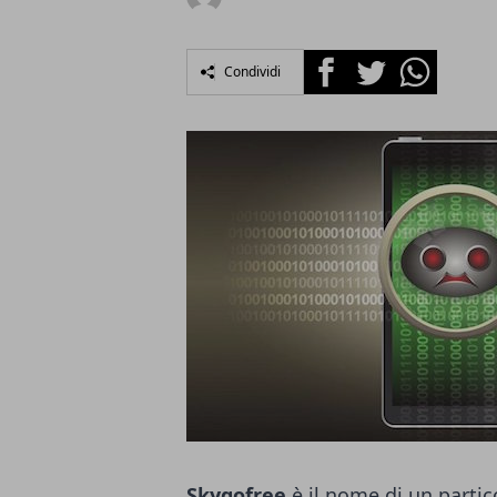
Facebook
Twitter
Whatsapp
Condividi
Skygofree
è il nome di un parti