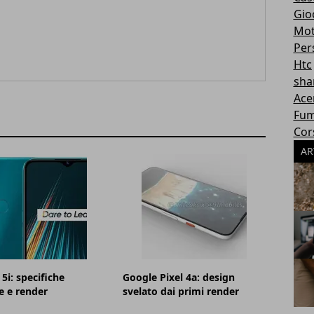
Gioc
Mot
Per
Htc
sha
Ace
Fum
Cor
AR
5i: specifiche
Google Pixel 4a: design
e e render
svelato dai primi render