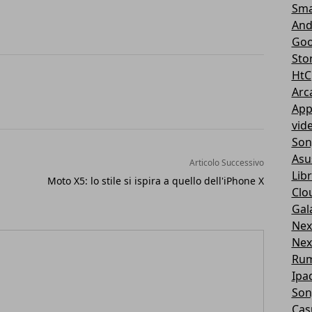
Sma
And
Goo
Sto
HtC
Arc
App
vid
Son
Asu
Articolo Successivo
Libr
Moto X5: lo stile si ispira a quello dell'iPhone X
Clo
Gal
Nex
Nex
Ru
Ipa
Son
Cas