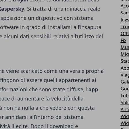
Acc
Kaspersky
. Si tratta di una minaccia reale
Sam
disposizione un dispositivo con sistema
Joy
Tru
oftware in grado di installarsi all’insaputa
Off
alcuni dati sensibili relativi all’utilizzo del
Fix
Mus
Mig
Sta
App
ione viene scaricato come una vera e propria
Via
 fingono di essere quelli appartenenti ai
Gal
Goo
nformazioni che sono state diffuse, l’
app
Fot
pace di aumentare la velocità della
Stil
tà non ha nulla a che vedere con questa
Ant
Wid
er annidarsi all’interno del sistema
Wid
ività illecite. Dopo il download e