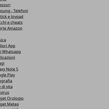
essori
sung - Telefoni
stick e Joypad
cchi e cheats
erte Amazon
ica
liori App
ti Whatsapp
licazioni
ggi
axy Note 5
gle Play
ografia
e di vita
ivirus
get Orologio
get Meteo