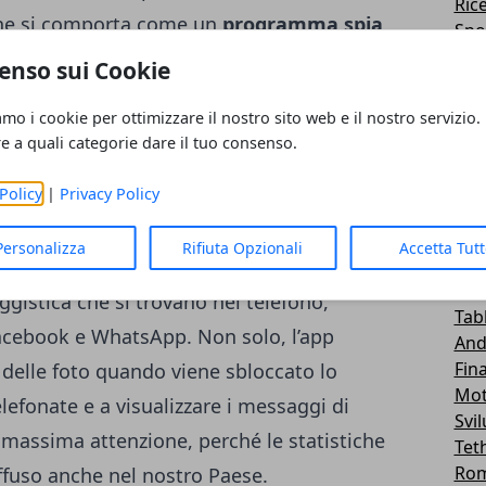
Ric
ione si comporta come un
programma spia
,
Spo
Me
ni a discapito dell’utilizzo che l’utente fa
enso sui Cookie
Roo
lare Skygofree è capace di abilitare la
Emu
amo i cookie per ottimizzare il nostro sito web e il nostro servizio.
si trova in alcuni specifici posti, di
Lg -
re a quali categorie dare il tuo consenso.
Tra
 trova il device, di abilitare una
Sal
Policy
|
Privacy Policy
te ai malintenzionati di raccogliere
Wid
lativi alla
cronologia
di internet o le
Car
Personalizza
Rifiuta Opzionali
Accetta Tut
Fir
apace anche di leggere le
chat
effettuate
Hua
gistica che si trovano nel telefono,
Tab
acebook e WhatsApp. Non solo, l’app
And
Fin
 delle foto quando viene sbloccato lo
Mot
lefonate e a visualizzare i messaggi di
Svi
 massima attenzione, perché le statistiche
Tet
Ro
iffuso anche nel nostro Paese.