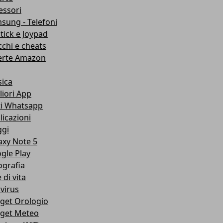
essori
sung - Telefoni
stick e Joypad
cchi e cheats
erte Amazon
ica
liori App
ti Whatsapp
licazioni
ggi
axy Note 5
gle Play
ografia
e di vita
ivirus
get Orologio
get Meteo