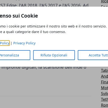
Ric
e l'S7 Edge, l'A8 2018, l'A5 2017 e l'A5 2016. Ad
Spo
Me
rtwatch Gear S3 e Gear Sport. Le banche
enso sui Cookie
Roo
ia sono: BNL, Hello Bank, Unicredit, Intesa
Emu
amo i cookie per ottimizzare il nostro sito web e il nostro servizio.
lanum. I circuiti di credito disponibili
Lg -
re a quali categorie dare il tuo consenso.
Tra
stro. L'obiettivo è quello di realizzare un
Sal
Policy
|
Privacy Policy
agare utilizzando semplicemente lo
Wid
tutto molto più semplice all'insegna della
Car
Personalizza
Rifiuta Opzionali
Accetta Tut
Fir
e rispettata grazie all'identificazione
Hua
e impronte digitali, la scansione dell'iride o
Tab
.
And
Fin
Mot
Svi
Tet
Ro