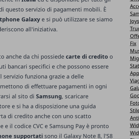
Acc
di questo servizio di pagamenti mobili. È
Sam
tphone Galaxy
e si può utilizzare se siamo
Joy
Tru
eriscono all'iniziativa.
Off
Fix
Mus
to anche da chi possiede
carte di credito
o
Mig
Sta
uti bancari specifici e che possono essere
App
Il servizio funziona grazie a delle
Via
rmettono di effettuare pagamenti in ogni
Gal
Goo
rsi al sito di
Samsung
, scaricare
Fot
Store e si ha a disposizione una guida
Stil
ta di credito anche con uno scatto
Ant
Wid
ome e il codice CVC e Samsung Pay è pronto
Wid
one supportati
sono il Galaxy Note 8, l'S8