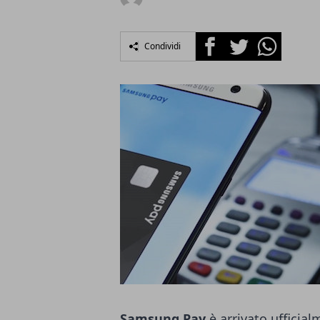
Facebook
Twitter
Whatsapp
Condividi
Samsung Pay
è arrivato ufficia