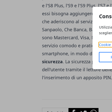
e l'S8 Plus, l'S9 e l'S9 Plus, l'S7 
essi bisogna aggiungere gli sma
Cons
che aderiscono al servizio in Ital
Utilizzi
Sanpaolo, Che Banca, Banca Medio
sceglie
sono Mastercard, Visa, Nexi e Mae
Cookie 
servizio comodo e pratico per p
smartphone, in modo da rendere 
sicurezza
. La sicurezza può venir
dell'utente tramite il lettore dell
l'inserimento di un apposito PIN
Facebook
Twitter
Whatsapp