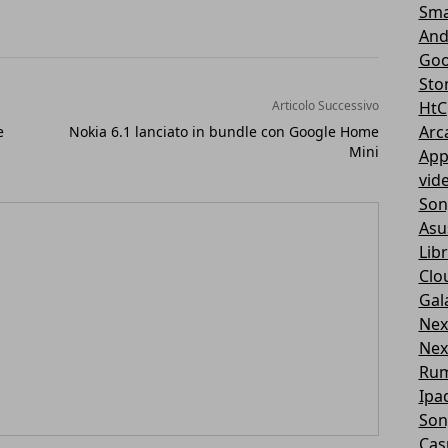
Sma
And
Goo
Sto
Articolo Successivo
HtC
Arc
e
Nokia 6.1 lanciato in bundle con Google Home
Mini
App
vid
Son
Asu
Libr
Clo
Gal
Nex
Nex
Ru
Ipa
Son
Cas