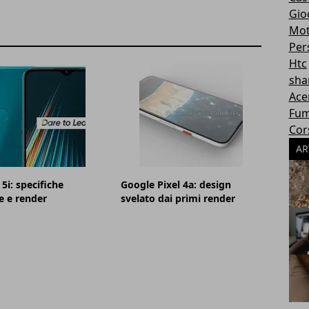
Gioc
Mot
Per
Htc
sha
Ace
Fum
Cor
AR
5i: specifiche
Google Pixel 4a: design
e e render
svelato dai primi render