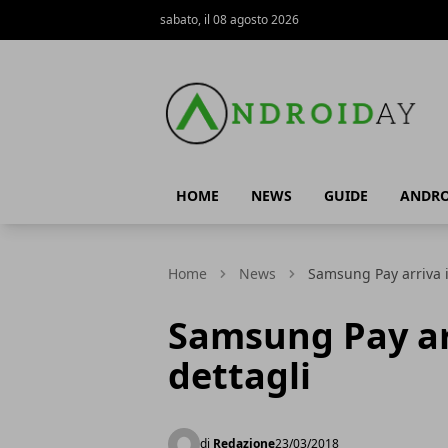
sabato, il 08 agosto 2026
AndroidAy
HOME
NEWS
GUIDE
ANDRO
Home
News
Samsung Pay arriva in 
Samsung Pay arri
dettagli
di
Redazione
23/03/2018