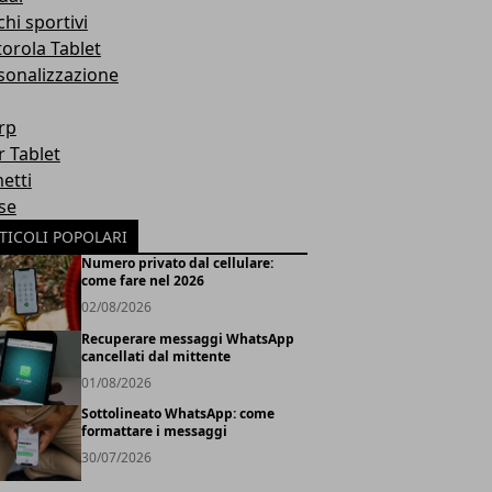
hi sportivi
orola Tablet
sonalizzazione
rp
r Tablet
etti
se
TICOLI POPOLARI
Numero privato dal cellulare:
come fare nel 2026
02/08/2026
Recuperare messaggi WhatsApp
cancellati dal mittente
01/08/2026
Sottolineato WhatsApp: come
formattare i messaggi
30/07/2026