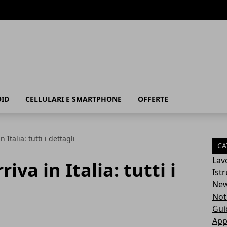
ID
CELLULARI E SMARTPHONE
OFFERTE
Italia: tutti i dettagli
CA
Lav
va in Italia: tutti i
Ist
Ne
Not
Gui
App