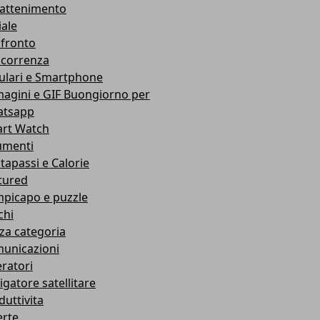
rattenimento
iale
fronto
correnza
lulari e Smartphone
agini e GIF Buongiorno per
tsapp
rt Watch
umenti
tapassi e Calorie
tured
picapo e puzzle
chi
za categoria
unicazioni
ratori
igatore satellitare
duttivita
erte