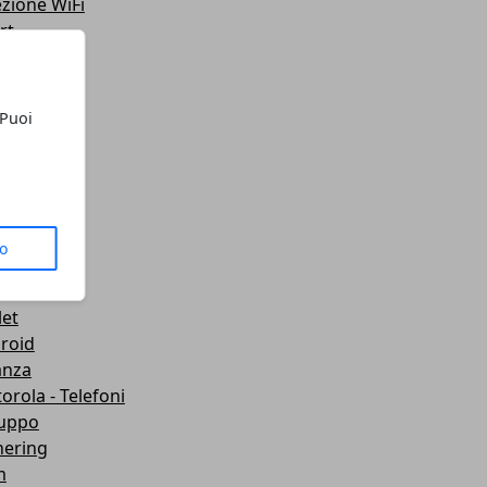
ezione WiFi
rt
teo
ting
lazione
 Puoi
 Telefoni
sporti
ute
gets
dboard VR
to
mware
wei
let
roid
anza
orola - Telefoni
luppo
hering
m