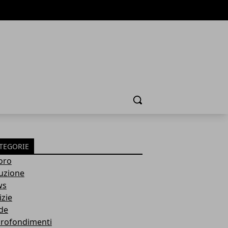
Cerca
TEGORIE
oro
ruzione
ws
izie
de
rofondimenti