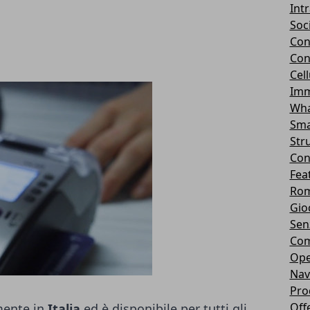
Int
Soc
Con
Con
Cel
Imm
Wha
Sma
Str
Con
Fea
Rom
Gio
Sen
Com
Ope
Nav
Pro
Off
lmente in
Italia
ed è disponibile per tutti gli