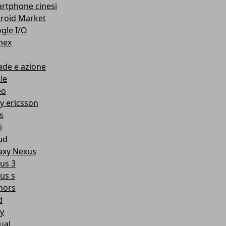
rtphone cinesi
roid Market
gle I/O
nex
ade e azione
le
eo
y ericsson
s
i
ud
axy Nexus
us 3
us s
mors
d
y
ual