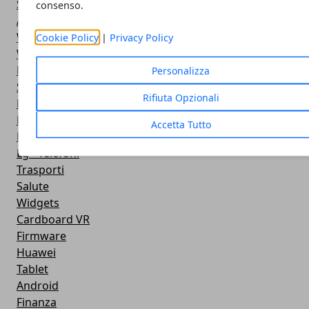
Stile di vita
consenso.
Antivirus
Widget Orologio
Cookie Policy
|
Privacy Policy
Widget Meteo
Ricezione WiFi
Personalizza
Sport
Rifiuta Opzionali
Meteo
Rooting
Accetta Tutto
Emulazione
Lg - Telefoni
Trasporti
Salute
Widgets
Cardboard VR
Firmware
Huawei
Tablet
Android
Finanza