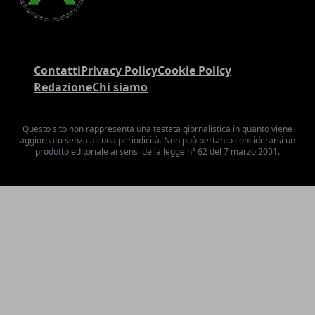
Contatti
Privacy Policy
Cookie Policy
Redazione
Chi siamo
Questo sito non rappresenta una testata giornalistica in quanto viene
aggiornato senza alcuna periodicità. Non può pertanto considerarsi un
prodotto editoriale ai sensi della legge n° 62 del 7 marzo 2001.