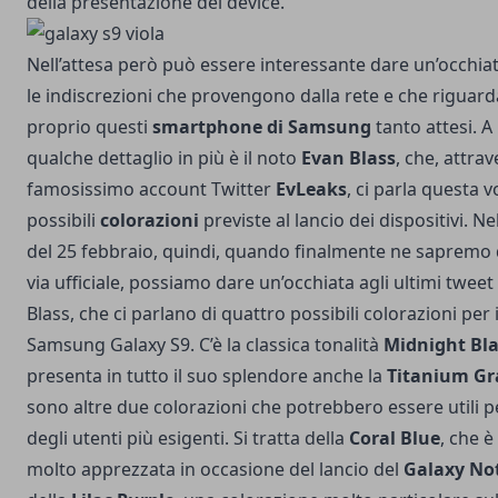
della presentazione dei device.
Nell’attesa però può essere interessante dare un’occhiat
le indiscrezioni che provengono dalla rete e che riguar
proprio questi
smartphone di Samsung
tanto attesi. A 
qualche dettaglio in più è il noto
Evan Blass
, che, attrav
famosissimo account Twitter
EvLeaks
, ci parla questa v
possibili
colorazioni
previste al lancio dei dispositivi.
Nel
del 25 febbraio
, quindi, quando finalmente ne sapremo d
via ufficiale, possiamo dare un’occhiata agli ultimi tweet
Blass, che ci parlano di quattro possibili colorazioni per i
Samsung Galaxy S9. C’è la classica tonalità
Midnight Bl
presenta in tutto il suo splendore anche la
Titanium Gr
sono altre due colorazioni che potrebbero essere utili pe
degli utenti più esigenti. Si tratta della
Coral Blue
, che è
molto apprezzata in occasione del lancio del
Galaxy No