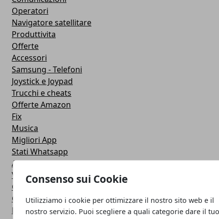
Operatori
Navigatore satellitare
Produttivita
Offerte
Accessori
Samsung - Telefoni
Joystick e Joypad
Trucchi e cheats
Offerte Amazon
Fix
Musica
Migliori App
Stati Whatsapp
Applicazioni
Viaggi
Consenso sui Cookie
Galaxy Note 5
Google Play
Utilizziamo i cookie per ottimizzare il nostro sito web e il
Fotografia
nostro servizio. Puoi scegliere a quali categorie dare il tu