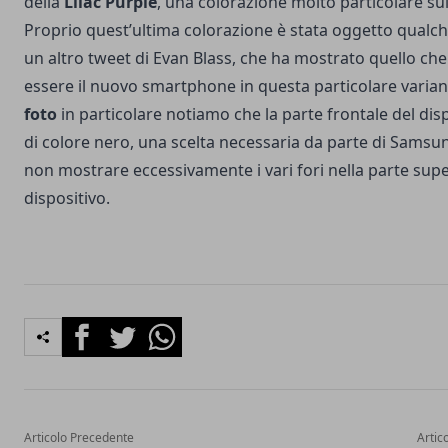
della
Lilac Purple
, una colorazione molto particolare sul
Proprio quest’ultima colorazione è stata oggetto qualch
un altro tweet di Evan Blass, che ha mostrato quello ch
essere il nuovo smartphone in questa particolare varian
foto
in particolare notiamo che la parte frontale del disp
di colore nero, una scelta necessaria da parte di Samsu
non mostrare eccessivamente i vari fori nella parte supe
dispositivo.
Facebook
Twitter
Whatsapp
Articolo Precedente
Artic