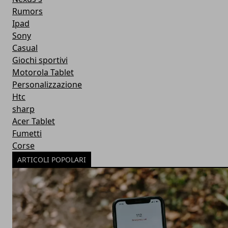
Rumors
Ipad
Sony
Casual
Giochi sportivi
Motorola Tablet
Personalizzazione
Htc
sharp
Acer Tablet
Fumetti
Corse
ARTICOLI POPOLARI