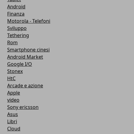
Android
Finanza
Motorola - Telefoni
Sviluppo
Tethering
Rom
Smartphone cinesi
Android Market
Google I/O
Stonex
HtC
Arcade e azione
Apple
video
Sony ericsson
Asus
Libri
Cloud