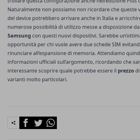
trovare questa configurazione anche nell’edizione Plus d
Naturalmente non possiamo non ricordare che queste v
del device potrebbero arrivare anche in Italia e arricchir
numerose possibilità di utilizzo messe a disposizione da
Samsung
con questi nuovi dispositivi. Sarebbe un’ottim
opportunità per chi vuole avere due schede SIM evitand
rinunciare all’espansione di memoria. Attendiamo quindi
informazioni ufficiali sull’argomento, ricordando che sa
interessante scoprire quale potrebbe essere il
prezzo
di
varianti molto particolari.
Facebook
Twitter
Whatsapp