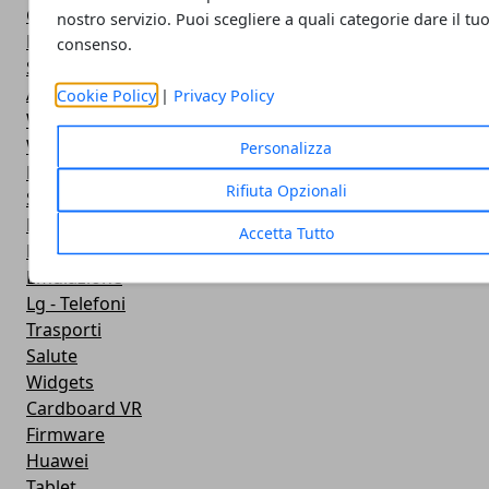
Google Play
nostro servizio. Puoi scegliere a quali categorie dare il tu
Fotografia
consenso.
Stile di vita
Antivirus
Cookie Policy
|
Privacy Policy
Widget Orologio
Widget Meteo
Personalizza
Ricezione WiFi
Rifiuta Opzionali
Sport
Meteo
Accetta Tutto
Rooting
Emulazione
Lg - Telefoni
Trasporti
Salute
Widgets
Cardboard VR
Firmware
Huawei
Tablet