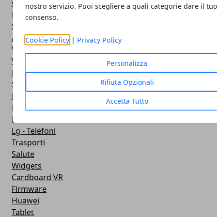
Google Play
nostro servizio. Puoi scegliere a quali categorie dare il tu
Fotografia
consenso.
Stile di vita
Antivirus
Cookie Policy
|
Privacy Policy
Widget Orologio
Widget Meteo
Personalizza
Ricezione WiFi
Rifiuta Opzionali
Sport
Meteo
Accetta Tutto
Rooting
Emulazione
Lg - Telefoni
Trasporti
Salute
Widgets
Cardboard VR
Firmware
Huawei
Tablet