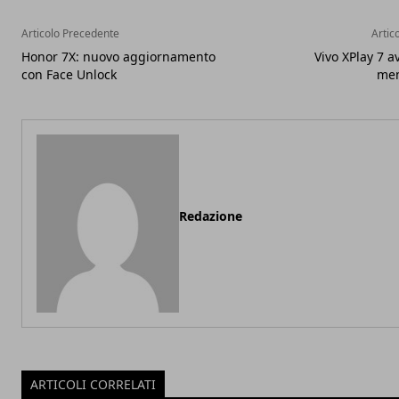
Articolo Precedente
Artic
Honor 7X: nuovo aggiornamento
Vivo XPlay 7 a
con Face Unlock
me
Redazione
ARTICOLI CORRELATI