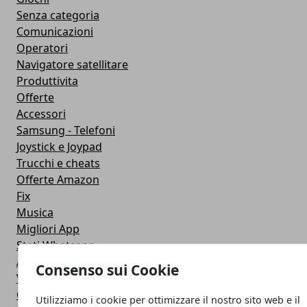
Senza categoria
Comunicazioni
Operatori
Navigatore satellitare
Produttivita
Offerte
Accessori
Samsung - Telefoni
Joystick e Joypad
Trucchi e cheats
Offerte Amazon
Fix
Musica
Migliori App
Stati Whatsapp
Applicazioni
Consenso sui Cookie
Viaggi
Galaxy Note 5
Utilizziamo i cookie per ottimizzare il nostro sito web e il