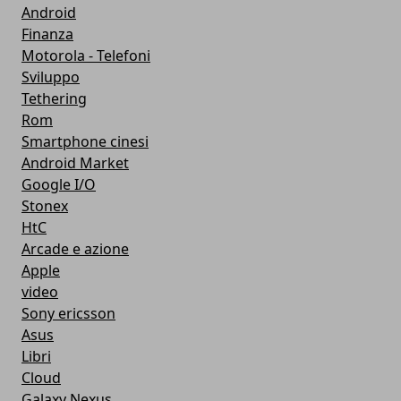
Android
Finanza
Motorola - Telefoni
Sviluppo
Tethering
Rom
Smartphone cinesi
Android Market
Google I/O
Stonex
HtC
Arcade e azione
Apple
video
Sony ericsson
Asus
Libri
Cloud
Galaxy Nexus