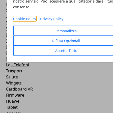
nostro servizio. Puoi scegliere a quali categorie dare il tu
Fotografia
consenso.
Stile di vita
Antivirus
Cookie Policy
|
Privacy Policy
Widget Orologio
Widget Meteo
Personalizza
Ricezione WiFi
Sport
Rifiuta Opzionali
Meteo
Accetta Tutto
Rooting
Emulazione
Lg - Telefoni
Trasporti
Salute
Widgets
Cardboard VR
Firmware
Huawei
Tablet