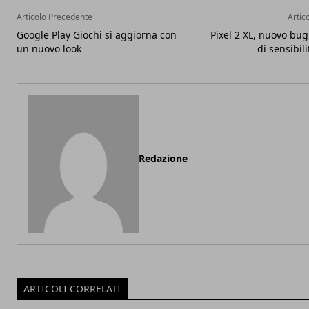
Articolo Precedente
Artic
Google Play Giochi si aggiorna con
Pixel 2 XL, nuovo bu
un nuovo look
di sensibil
Redazione
ARTICOLI CORRELATI