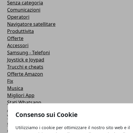
Senza categoria
Comunicazioni
Operatori
Navigatore satellitare
Produttivita
Offerte
Accessori
Samsung - Telefoni
Joystick e Joypad
Trucchi e cheats
Offerte Amazon
Fix
Musica
Migliori App
Stati Whatsapp
Applicazioni
Consenso sui Cookie
Viaggi
Galaxy Note 5
Utilizziamo i cookie per ottimizzare il nostro sito web e il
Google Play