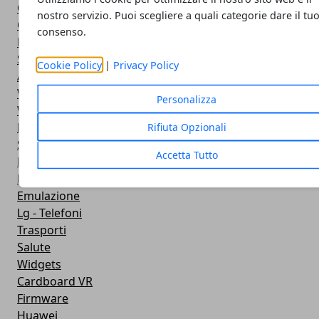
Galaxy Note 5
nostro servizio. Puoi scegliere a quali categorie dare il tu
Google Play
consenso.
Fotografia
Stile di vita
Cookie Policy
|
Privacy Policy
Antivirus
Widget Orologio
Personalizza
Widget Meteo
Ricezione WiFi
Rifiuta Opzionali
Sport
Accetta Tutto
Meteo
Rooting
Emulazione
Lg - Telefoni
Trasporti
Salute
Widgets
Cardboard VR
Firmware
Huawei