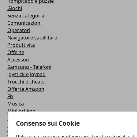
Rompicapo e puzzle
Giochi
Senza categoria
Comunicazioni
Operatori
Navigatore satellitare
Produttivita
Offerte
Accessori
Samsung - Telefoni
Joystick e Joypad
Trucchi e cheats
Offerte Amazon
Fix
Musica
Migliori App
Stati Whatsapp
Consenso sui Cookie
Applicazioni
Viaggi
Utilizziamo i cookie per ottimizzare il nostro sito web e il