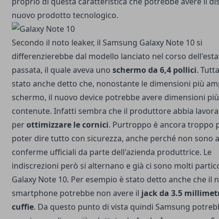
proprio di questa caratteristica che potrebbe avere il di
nuovo prodotto tecnologico.
Secondo il noto leaker, il Samsung Galaxy Note 10 si
differenzierebbe dal modello lanciato nel corso dell'est
passata, il quale aveva uno
schermo da 6,4 pollici
. Tutt
stato anche detto che, nonostante le dimensioni più am
schermo, il nuovo device potrebbe avere dimensioni più
contenute. Infatti sembra che il produttore abbia lavor
per
ottimizzare le cornici
. Purtroppo è ancora troppo 
poter dire tutto con sicurezza, anche perché non sono a
conferme ufficiali da parte dell'azienda produttrice. Le
indiscrezioni però si alternano e già ci sono molti partico
Galaxy Note 10. Per esempio è stato detto anche che il 
smartphone potrebbe non avere il
jack da 3.5 millimetr
cuffie
. Da questo punto di vista quindi Samsung potre