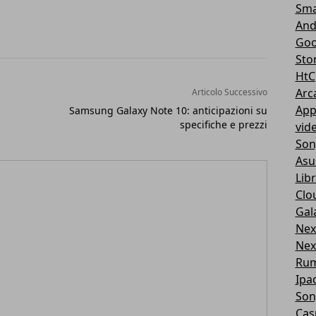
Sma
And
Goo
Sto
HtC
Arc
Articolo Successivo
App
Samsung Galaxy Note 10: anticipazioni su
specifiche e prezzi
vid
Son
Asu
Libr
Clo
Gal
Nex
Nex
Ru
Ipa
Son
Cas