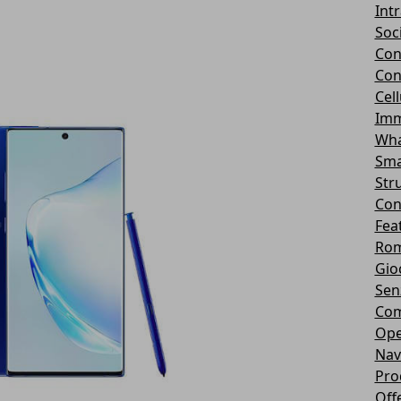
Int
Soc
Con
Con
Cel
Imm
Wha
Sma
Str
Con
Fea
Rom
Gio
Sen
Com
Ope
Nav
Pro
Off