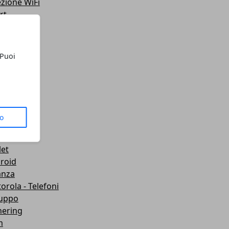
ezione WiFi
rt
teo
ting
lazione
 Puoi
 Telefoni
sporti
ute
gets
dboard VR
to
mware
wei
let
roid
anza
orola - Telefoni
luppo
hering
m