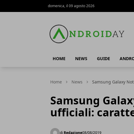
domenica, il 09 agosto 2026
AndroidAy
HOME
NEWS
GUIDE
ANDRO
Home
News
Samsung Galaxy Note 1
Samsung Galaxy
ufficiali: caratt
di
Redazione
08/08/2019