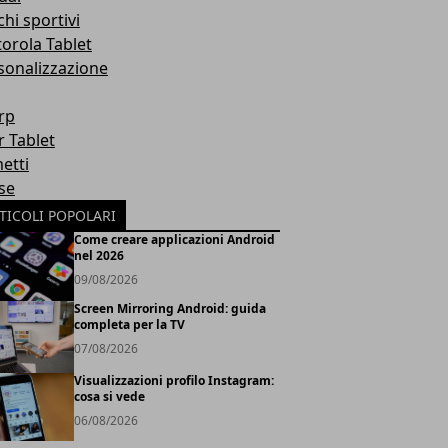
hi sportivi
orola Tablet
sonalizzazione
rp
r Tablet
etti
se
TICOLI POPOLARI
Come creare applicazioni Android
nel 2026
09/08/2026
Screen Mirroring Android: guida
completa per la TV
07/08/2026
Visualizzazioni profilo Instagram:
cosa si vede
06/08/2026