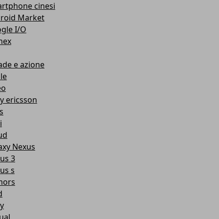
rtphone cinesi
roid Market
gle I/O
nex
ade e azione
le
eo
y ericsson
s
i
ud
axy Nexus
us 3
us s
mors
d
y
ual