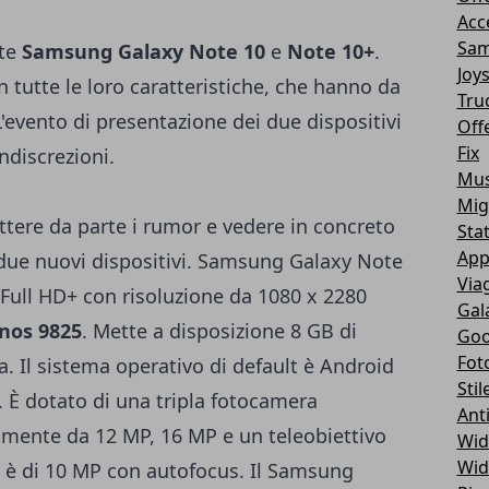
Acc
Sam
nte
Samsung Galaxy Note 10
e
Note 10+
.
Joy
in tutte le loro caratteristiche, che hanno da
Tru
'evento di presentazione dei due dispositivi
Off
Fix
discrezioni.
Mus
Mig
ere da parte i rumor e vedere in concreto
Sta
App
due nuovi dispositivi. Samsung Galaxy Note
Via
 Full HD+ con risoluzione da 1080 x 2280
Gal
nos 9825
. Mette a disposizione 8 GB di
Goo
Fot
 Il sistema operativo di default è Android
Stil
. È dotato di una tripla fotocamera
Ant
vamente da 12 MP, 16 MP e un teleobiettivo
Wid
Wid
e è di 10 MP con autofocus. Il Samsung