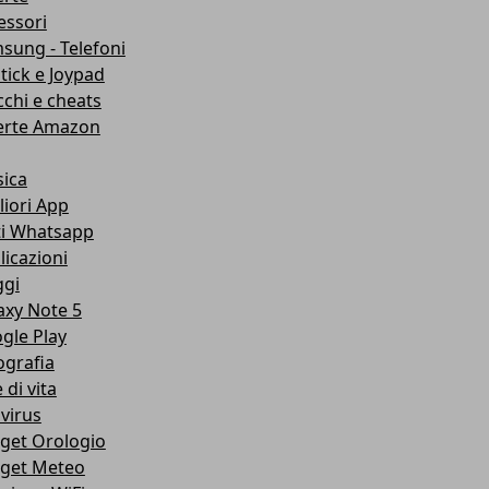
essori
sung - Telefoni
stick e Joypad
cchi e cheats
erte Amazon
ica
liori App
ti Whatsapp
licazioni
ggi
axy Note 5
gle Play
ografia
e di vita
ivirus
get Orologio
get Meteo