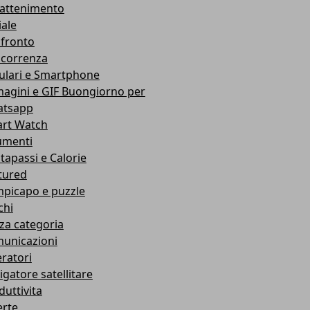
rattenimento
iale
fronto
correnza
lulari e Smartphone
agini e GIF Buongiorno per
tsapp
rt Watch
umenti
tapassi e Calorie
tured
picapo e puzzle
chi
za categoria
unicazioni
ratori
igatore satellitare
duttivita
erte