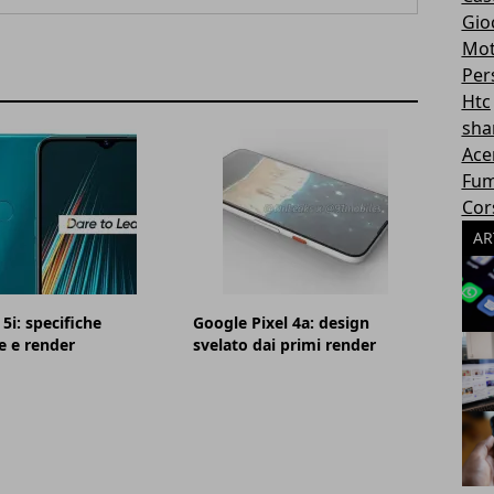
Gioc
Mot
Per
Htc
sha
Ace
Fum
Cor
AR
5i: specifiche
Google Pixel 4a: design
e e render
svelato dai primi render