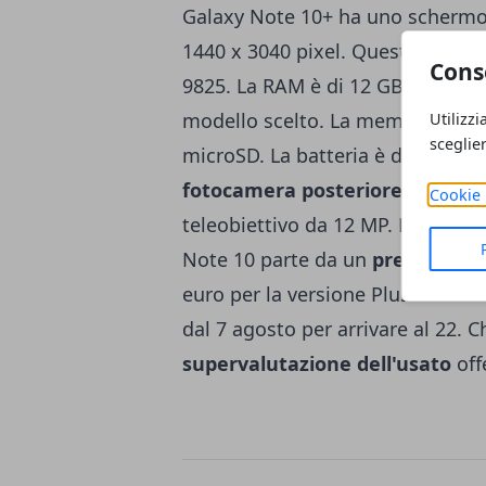
Galaxy Note 10+ ha uno schermo 
1440 x 3040 pixel. Questo dispos
Cons
9825. La RAM è di 12 GB e lo sto
modello scelto. La memoria inter
Utilizzi
sceglie
microSD. La batteria è da 4.300 
fotocamera posteriore
con sens
Cookie 
teleobiettivo da 12 MP. La fotoca
Note 10 parte da un
prezzo
di 97
euro per la versione Plus nella 
dal 7 agosto per arrivare al 22. C
supervalutazione dell'usato
off