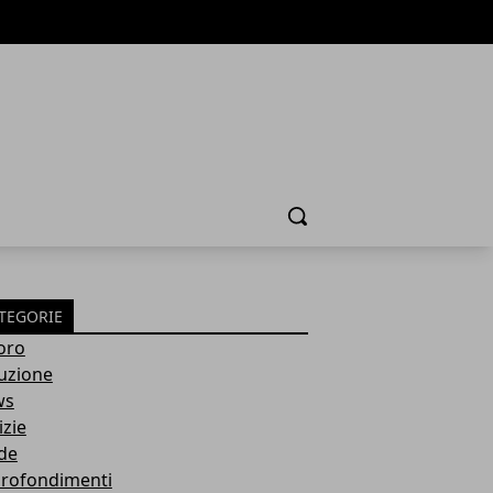
Cerca
TEGORIE
oro
ruzione
ws
izie
de
rofondimenti