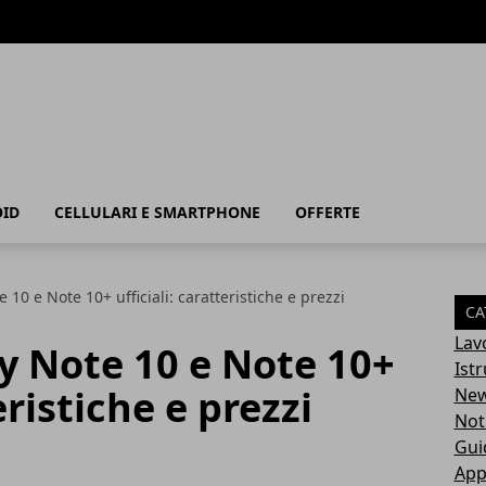
ID
CELLULARI E SMARTPHONE
OFFERTE
0 e Note 10+ ufficiali: caratteristiche e prezzi
CA
Lav
 Note 10 e Note 10+
Ist
eristiche e prezzi
Ne
Not
Gui
App