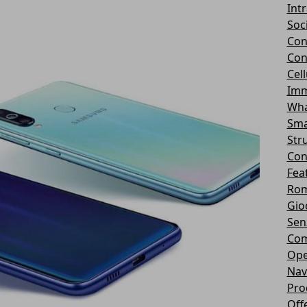
Int
Soc
Con
Con
Cel
Imm
Wha
Sma
Str
Con
Fea
Rom
Gio
Sen
Com
Ope
Nav
Pro
Off