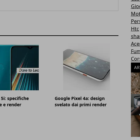
Gioc
Mot
Per
Htc
sha
Ace
Fum
Cor
AR
5i: specifiche
Google Pixel 4a: design
e e render
svelato dai primi render