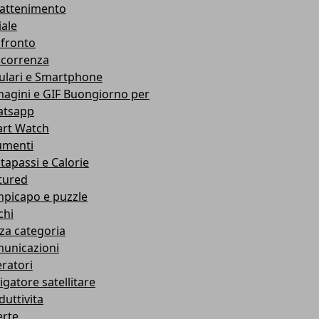
rattenimento
iale
fronto
correnza
lulari e Smartphone
agini e GIF Buongiorno per
tsapp
rt Watch
umenti
tapassi e Calorie
tured
picapo e puzzle
chi
za categoria
unicazioni
ratori
igatore satellitare
duttivita
erte