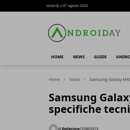
venerdì, il 07 agosto 2026
AndroidAy
HOME
NEWS
GUIDE
ANDRO
Home
News
Samsung Galaxy M40 u
Samsung Galaxy 
specifiche tecn
di
Redazione
12/06/2019