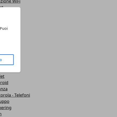
ezione WiFi
rt
teo
ting
lazione
 Puoi
 Telefoni
sporti
ute
gets
dboard VR
to
mware
wei
let
roid
anza
orola - Telefoni
luppo
hering
m