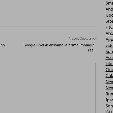
Sma
And
Goo
Sto
HtC
Arc
Articolo Successivo
App
gno
Google Pixel 4: arrivano le prime immagini
vid
reali
Son
Asu
Libr
Clo
Gal
Nex
Nex
Ru
Ipa
Son
Cas