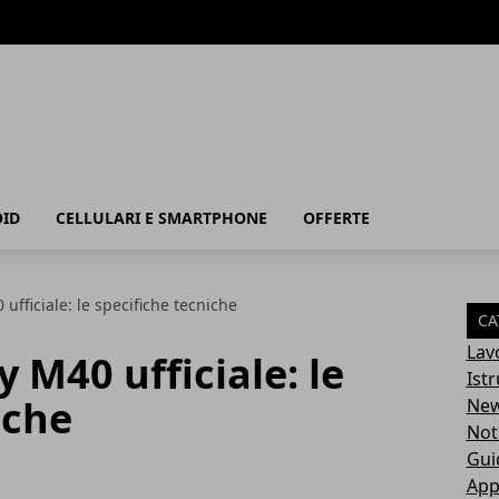
ID
CELLULARI E SMARTPHONE
OFFERTE
fficiale: le specifiche tecniche
CA
Lav
M40 ufficiale: le
Ist
iche
Ne
Not
Gui
App