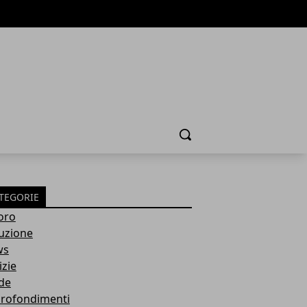
Cerca
TEGORIE
oro
ruzione
ws
izie
de
rofondimenti