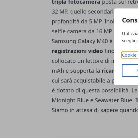
tripla fotocamera
posta sul retr
32 MP, quello secondario da 8 M
Cons
profondità da 5 MP. Inoltre tutto
selfie camera da 16 MP posiziona
Utilizzi
Samsung Galaxy M40 è stato prog
sceglie
registrazioni video
fino ad una r
Cookie 
collocato un lettore di impronte d
mAh e supporta la
ricarica rapi
cui sarà acquistabile a partire 
è dotato di questa possibilità. L
Midnight Blue e Seawater Blue. I
Siamo in attesa di sapere quando 