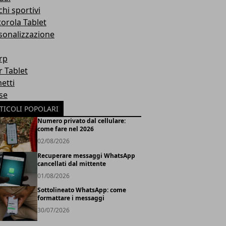
hi sportivi
orola Tablet
sonalizzazione
rp
r Tablet
etti
se
TICOLI POPOLARI
Numero privato dal cellulare:
come fare nel 2026
02/08/2026
Recuperare messaggi WhatsApp
cancellati dal mittente
01/08/2026
Sottolineato WhatsApp: come
formattare i messaggi
30/07/2026