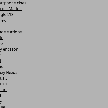
rtphone cinesi
roid Market
gle I/O
nex
ade e azione
le
eo
y ericsson
s
i
ud
axy Nexus
us 3
us s
mors
d
y
ual