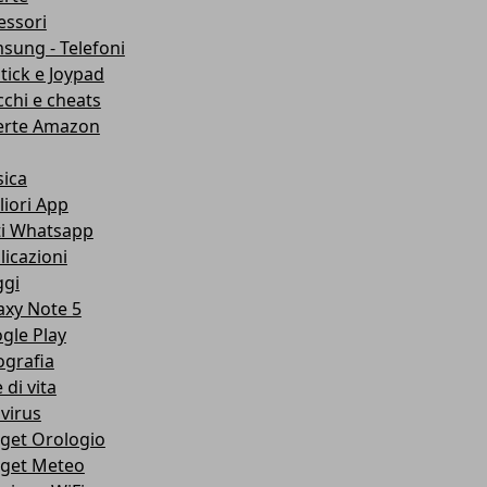
essori
sung - Telefoni
stick e Joypad
cchi e cheats
erte Amazon
ica
liori App
ti Whatsapp
licazioni
ggi
axy Note 5
gle Play
ografia
e di vita
ivirus
get Orologio
get Meteo