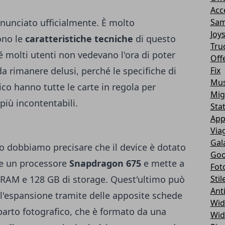
Acc
nunciato ufficialmente. È molto
Sam
Joy
ono le
caratteristiche tecniche
di questo
Tru
molti utenti non vedevano l'ora di poter
Off
da rimanere delusi, perché le specifiche di
Fix
Mus
o hanno tutte le carte in regola per
Mig
più incontentabili.
Sta
App
Via
Gal
o dobbiamo precisare che il device è dotato
Goo
de un processore
Snapdragon 675
e mette a
Fot
i RAM e 128 GB di storage. Quest'ultimo può
Stil
Ant
 l'espansione tramite delle apposite schede
Wid
arto fotografico, che è formato da una
Wid