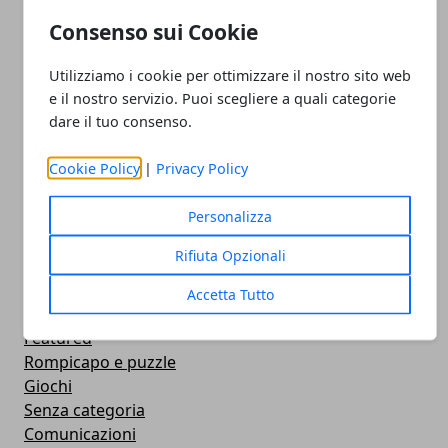
Istruzione
News
Consenso sui Cookie
Notizie
Guide
Utilizziamo i cookie per ottimizzare il nostro sito web
Approfondimenti
e il nostro servizio. Puoi scegliere a quali categorie
Intrattenimento
dare il tuo consenso.
Sociale
Cookie Policy
|
Privacy Policy
Confronto
Concorrenza
Personalizza
Cellulari e Smartphone
Immagini e GIF Buongiorno per Whatsapp
Rifiuta Opzionali
Smart Watch
Strumenti
Accetta Tutto
Contapassi e Calorie
Featured
Rompicapo e puzzle
Giochi
Senza categoria
Comunicazioni