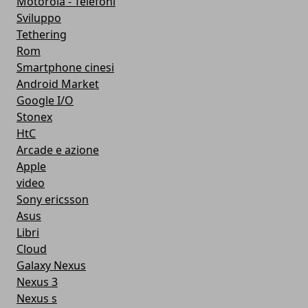
Motorola - Telefoni
Sviluppo
Tethering
Rom
Smartphone cinesi
Android Market
Google I/O
Stonex
HtC
Arcade e azione
Apple
video
Sony ericsson
Asus
Libri
Cloud
Galaxy Nexus
Nexus 3
Nexus s