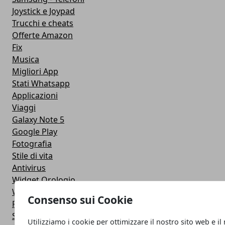
Joystick e Joypad
Trucchi e cheats
Offerte Amazon
Fix
Musica
Migliori App
Stati Whatsapp
Applicazioni
Viaggi
Galaxy Note 5
Google Play
Fotografia
Stile di vita
Antivirus
Widget Orologio
Widget Meteo
Consenso sui Cookie
Ricezione WiFi
Sport
Utilizziamo i cookie per ottimizzare il nostro sito web e il