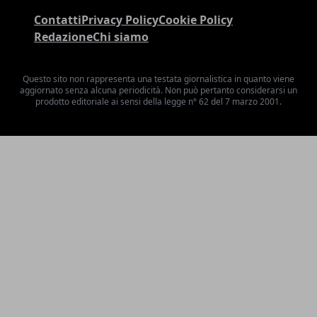
Contatti
Privacy Policy
Cookie Policy
Redazione
Chi siamo
Questo sito non rappresenta una testata giornalistica in quanto viene
aggiornato senza alcuna periodicità. Non può pertanto considerarsi un
prodotto editoriale ai sensi della legge n° 62 del 7 marzo 2001.