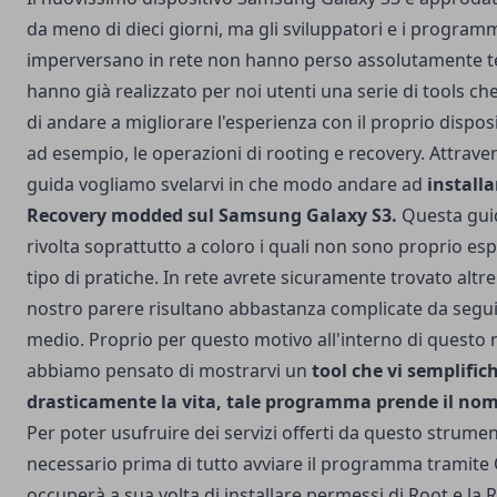
da meno di dieci giorni, ma gli sviluppatori e i program
imperversano in rete non hanno perso assolutamente t
hanno già realizzato per noi utenti una serie di tools c
di andare a migliorare l'esperienza con il proprio disposi
ad esempio, le operazioni di rooting e recovery. Attrav
guida vogliamo svelarvi in che modo andare ad
installa
Recovery modded sul Samsung Galaxy S3.
Questa guid
rivolta soprattutto a coloro i quali non sono proprio esp
tipo di pratiche. In rete avrete sicuramente trovato altr
nostro parere risultano abbastanza complicate da segui
medio. Proprio per questo motivo all'interno di questo
abbiamo pensato di mostrarvi un
tool che vi semplific
drasticamente la vita, tale programma prende il nome
Per poter usufruire dei servizi offerti da questo strume
necessario prima di tutto avviare il programma tramite O
occuperà a sua volta di installare permessi di Root e la 