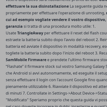
effettuare la sua disinstallazione
La seguente guida n
propriamente per effettuare l'operazione di unrooting,
cui ad esempio vogliate vendere il vostro dispositivo,
garanzia
si tratta di una procedura molto utile: 1.
Usate
TriangleAway
per effettuare il reset del flash co
estraete la batteria subito dopo l'avvio del reboot 2. Rein
batteria ed avviate il dispositivo in modalità recovery, e
togliete la batteria subito dopo l'inizio del reboot 3. Rec
SamMobile
Firmware
e prendete l'ultimo firmware stock
“Flashate” il firmware stock sul vostro Samsung Galaxy SI
che Android si avvi autonomamente, ed eseguite il setup
senza effettuare il login con l'account Google fino qua
pienamente utilizzabile 6. Riavviate il dispositivo ed at
di minuti 7. Controllate in Settings->About Device->Stat
"Modificato" Speriamo proprio che questa guida vi possa
nel caso doveste incorrere in dubbi, incertezze e quant'a