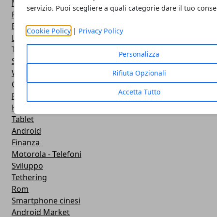
Meteo
servizio. Puoi scegliere a quali categorie dare il tuo cons
Rooting
Emulazione
Cookie Policy
|
Privacy Policy
Lg - Telefoni
Trasporti
Personalizza
Salute
Widgets
Rifiuta Opzionali
Cardboard VR
Accetta Tutto
Firmware
Huawei
Tablet
Android
Finanza
Motorola - Telefoni
Sviluppo
Tethering
Rom
Smartphone cinesi
Android Market