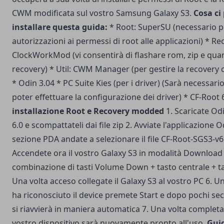
CWM modificata sul vostro Samsung Galaxy S3.
Cosa ci
installare questa guida:
* Root: SuperSU (necessario pe
autorizzazioni ai permessi di root alle applicazioni) * Re
ClockWorkMod (vi consentirà di flashare rom, zip e quan
recovery) * Util: CWM Manager (per gestire la recovery
*
Odin 3.04
* PC Suite Kies (per i driver) (Sarà necessario
poter effettuare la configurazione dei driver) *
CF-Root 
installazione Root e Recovery modded
1. Scaricate Od
6.0 e scompattateli dai file zip 2. Avviate l'applicazione O
sezione PDA andate a selezionare il file CF-Root-SGS3-v6.
Accendete ora il vostro Galaxy S3 in modalità Downloa
combinazione di tasti Volume Down + tasto centrale + t
Una volta acceso collegate il Galaxy S3 al vostro PC 6. U
ha riconosciuto il device premete Start e dopo pochi seco
si riavvierà in maniera automatica 7. Una volta completato
vostro dispositivo sarà nuovamente pronto all'uso.
Gui