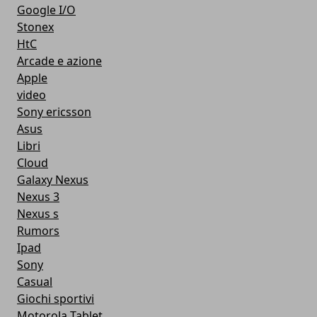
Google I/O
Stonex
HtC
Arcade e azione
Apple
video
Sony ericsson
Asus
Libri
Cloud
Galaxy Nexus
Nexus 3
Nexus s
Rumors
Ipad
Sony
Casual
Giochi sportivi
Motorola Tablet