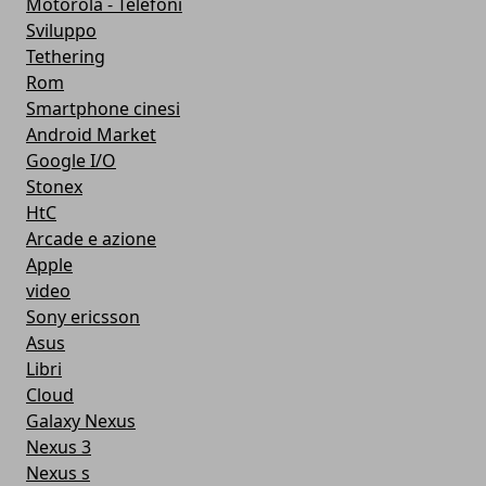
Motorola - Telefoni
Sviluppo
Tethering
Rom
Smartphone cinesi
Android Market
Google I/O
Stonex
HtC
Arcade e azione
Apple
video
Sony ericsson
Asus
Libri
Cloud
Galaxy Nexus
Nexus 3
Nexus s