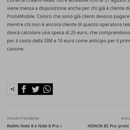
L'offerta Creami Relax 100 è attivabile fino al 31 agosto 
viene messa a disposizione anche per chi già è cliente di
PosteMobile. Coloro che sono già clienti devono pagare
mentre chi non è ancora cliente di questo operatore tel
dovrà calcolare una spesa di 25 euro, che comprendono
per il costo della SIM e 10 euro come anticipo per il pri
canone.
Facebook
Twitter
Whatsapp
Articolo Precedente
Artic
Redmi Note 8 e Note 8 Pro: i
HONOR 8S Pro: primi d