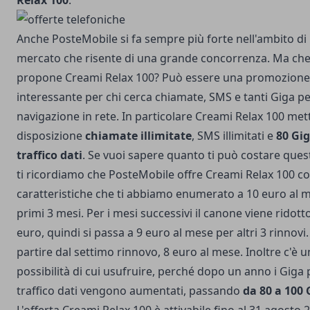
Relax 100
.
Anche PosteMobile si fa sempre più forte nell'ambito di
mercato che risente di una grande concorrenza. Ma che
propone Creami Relax 100? Può essere una promozione
interessante per chi cerca chiamate, SMS e tanti Giga pe
navigazione in rete. In particolare Creami Relax 100 met
disposizione
chiamate illimitate
, SMS illimitati e
80 Gig
traffico dati
. Se vuoi sapere quanto ti può costare quest
ti ricordiamo che PosteMobile offre Creami Relax 100 con
caratteristiche che ti abbiamo enumerato a 10 euro al m
primi 3 mesi. Per i mesi successivi il canone viene ridott
euro, quindi si passa a 9 euro al mese per altri 3 rinnovi.
partire dal settimo rinnovo, 8 euro al mese. Inoltre c'è u
possibilità di cui usufruire, perché dopo un anno i Giga p
traffico dati vengono aumentati, passando
da 80 a 100 