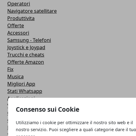
Operatori
Navigatore satellitare
Produttivita
Offerte
Accessori
Samsung - Telefoni
Joystick e Joypad
Trucchi e cheats
Offerte Amazon
Fix
Musica
Migliori App
Stati Whatsapp
Applicazioni
Viaggi
Consenso sui Cookie
Galaxy Note 5
Google Play
Utilizziamo i cookie per ottimizzare il nostro sito web e il
Fotografia
nostro servizio. Puoi scegliere a quali categorie dare il tu
Stile di vita