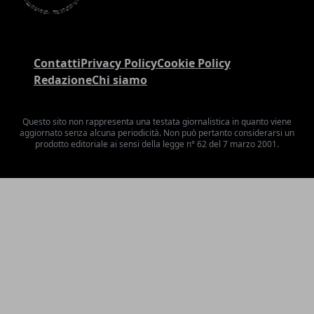
Contatti
Privacy Policy
Cookie Policy
Redazione
Chi siamo
Questo sito non rappresenta una testata giornalistica in quanto viene
aggiornato senza alcuna periodicità. Non può pertanto considerarsi un
prodotto editoriale ai sensi della legge n° 62 del 7 marzo 2001.