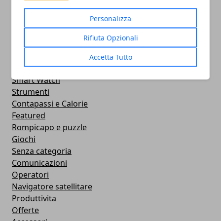
Intrattenimento
Personalizza
Sociale
Confronto
Rifiuta Opzionali
Concorrenza
Cellulari e Smartphone
Accetta Tutto
Immagini e GIF Buongiorno per Whatsapp
Smart Watch
Strumenti
Contapassi e Calorie
Featured
Rompicapo e puzzle
Giochi
Senza categoria
Comunicazioni
Operatori
Navigatore satellitare
Produttivita
Offerte