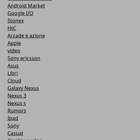
Android Market
Google I/O
Stonex
HtC
Arcade e azione
Apple
video
Sony ericsson
Asus
Libri
Cloud
Galaxy Nexus
Nexus 3
Nexus s
Rumors
Ipad
Sony
Casual