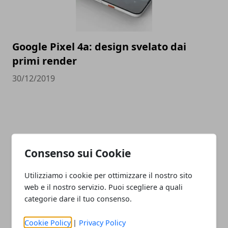
Google Pixel 4a: design svelato dai
primi render
30/12/2019
CATEGORIE
Consenso sui Cookie
Lavoro
Utilizziamo i cookie per ottimizzare il nostro sito
Istruzione
web e il nostro servizio. Puoi scegliere a quali
News
categorie dare il tuo consenso.
Notizie
Guide
Cookie Policy
|
Privacy Policy
Approfondimenti