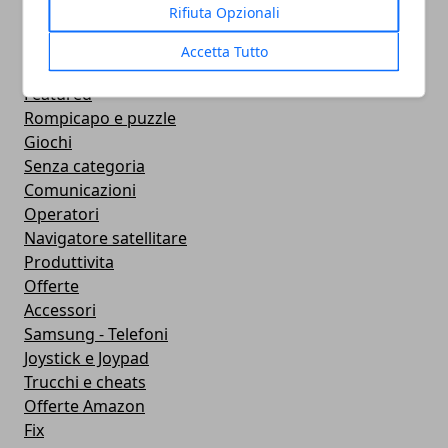
Rifiuta Opzionali
Smart Watch
Strumenti
Accetta Tutto
Contapassi e Calorie
Featured
Rompicapo e puzzle
Giochi
Senza categoria
Comunicazioni
Operatori
Navigatore satellitare
Produttivita
Offerte
Accessori
Samsung - Telefoni
Joystick e Joypad
Trucchi e cheats
Offerte Amazon
Fix