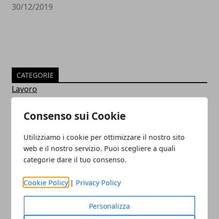
30/12/2019
CATEGORIE
Lavoro
Istruzione
News
Consenso sui Cookie
Notizie
Guide
Utilizziamo i cookie per ottimizzare il nostro sito
Approfondimenti
web e il nostro servizio. Puoi scegliere a quali
Intrattenimento
categorie dare il tuo consenso.
Sociale
Confronto
Cookie Policy
|
Privacy Policy
Concorrenza
Cellulari e Smartphone
Personalizza
Immagini e GIF Buongiorno per Whatsapp