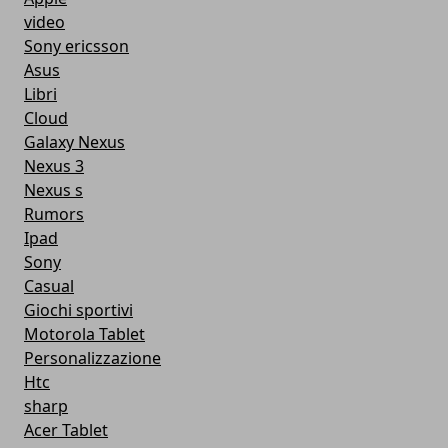
video
Sony ericsson
Asus
Libri
Cloud
Galaxy Nexus
Nexus 3
Nexus s
Rumors
Ipad
Sony
Casual
Giochi sportivi
Motorola Tablet
Personalizzazione
Htc
sharp
Acer Tablet