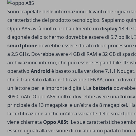
Sono trapelate delle informazioni rilevanti che riguarda
caratteristiche del prodotto tecnologico. Sappiamo quin
Oppo A85 avrà molto probabilmente un
display
18:9 e l
diagonale dello schermo dovrebbe essere di 5.7 pollici. I
smartphone
dovrebbe essere dotato di un processore 
a 2.5 GHz. Dovrebbe avere 4 GB di RAM e 32 GB di spazio
archiviazione interno, che può essere espandibile. Il si
operativo
Android
è basato sulla versione 7.1.1 Nougat.
che è trapelato dalla certificazione TENAA, non ci dovre
un lettore per le impronte digitali. La
batteria
dovrebbe 
3090 mAh. Oppo A85 inoltre dovrebbe avere una
fotoc
principale da 13 megapixel e un’altra da 8 megapixel. H
la certificazione anche un’altra variante dello smartpho
viene chiamata
Oppo A85t
. Le sue caratteristiche semb
essere uguali alla versione di cui abbiamo parlato fino 