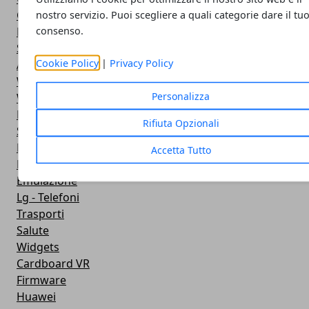
Google Play
nostro servizio. Puoi scegliere a quali categorie dare il tu
consenso.
Fotografia
Stile di vita
Cookie Policy
|
Privacy Policy
Antivirus
Widget Orologio
Personalizza
Widget Meteo
Ricezione WiFi
Rifiuta Opzionali
Sport
Meteo
Accetta Tutto
Rooting
Emulazione
Lg - Telefoni
Trasporti
Salute
Widgets
Cardboard VR
Firmware
Huawei