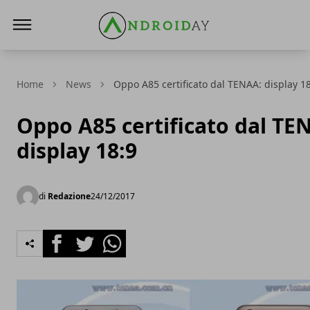
AndroidAy
Home
News
Oppo A85 certificato dal TENAA: display 1
Oppo A85 certificato dal TE
display 18:9
di
Redazione
24/12/2017
Facebook
Twitter
Whatsapp