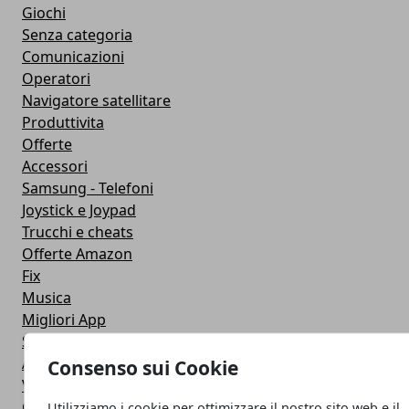
Giochi
Senza categoria
Comunicazioni
Operatori
Navigatore satellitare
Produttivita
Offerte
Accessori
Samsung - Telefoni
Joystick e Joypad
Trucchi e cheats
Offerte Amazon
Fix
Musica
Migliori App
Stati Whatsapp
Applicazioni
Consenso sui Cookie
Viaggi
Galaxy Note 5
Utilizziamo i cookie per ottimizzare il nostro sito web e il