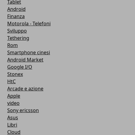
Tablet
Android
Finanza
Motorola - Telefoni
Sviluppo
Tethering
Rom
Smartphone cinesi
Android Market
Google I/O
Stonex
HtC
Arcade e azione
Apple
video
Sony ericsson
Asus
Libri
Cloud