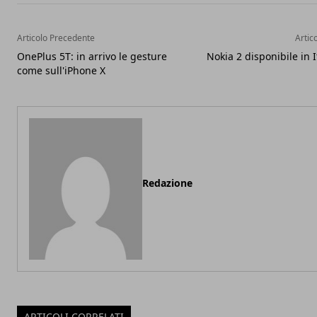
Articolo Precedente
Artic
OnePlus 5T: in arrivo le gesture
Nokia 2 disponibile in I
come sull'iPhone X
Redazione
ARTICOLI CORRELATI