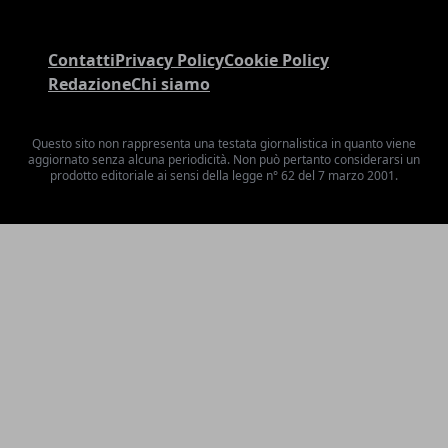
Contatti
Privacy Policy
Cookie Policy
Redazione
Chi siamo
Questo sito non rappresenta una testata giornalistica in quanto viene
aggiornato senza alcuna periodicità. Non può pertanto considerarsi un
prodotto editoriale ai sensi della legge n° 62 del 7 marzo 2001.