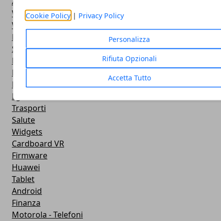
Antivirus
Widget Orologio
Cookie Policy
|
Privacy Policy
Widget Meteo
Ricezione WiFi
Personalizza
Sport
Rifiuta Opzionali
Meteo
Rooting
Accetta Tutto
Emulazione
Lg - Telefoni
Trasporti
Salute
Widgets
Cardboard VR
Firmware
Huawei
Tablet
Android
Finanza
Motorola - Telefoni