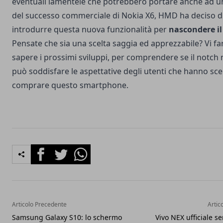
eventuali lamentele che potrebbero portare anche ad u
del successo commerciale di Nokia X6, HMD ha deciso d
introdurre questa nuova funzionalità per
nascondere il
Pensate che sia una scelta saggia ed apprezzabile? Vi f
sapere i prossimi sviluppi, per comprendere se il notch
può soddisfare le aspettative degli utenti che hanno scel
comprare questo smartphone.
Facebook
Twitter
Whatsapp
Articolo Precedente
Artic
Samsung Galaxy S10: lo schermo
Vivo NEX ufficiale s