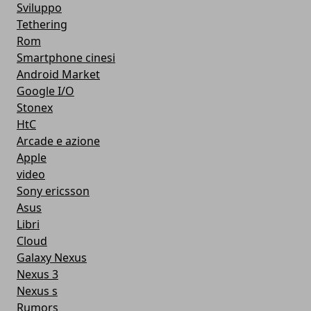
Sviluppo
Tethering
Rom
Smartphone cinesi
Android Market
Google I/O
Stonex
HtC
Arcade e azione
Apple
video
Sony ericsson
Asus
Libri
Cloud
Galaxy Nexus
Nexus 3
Nexus s
Rumors