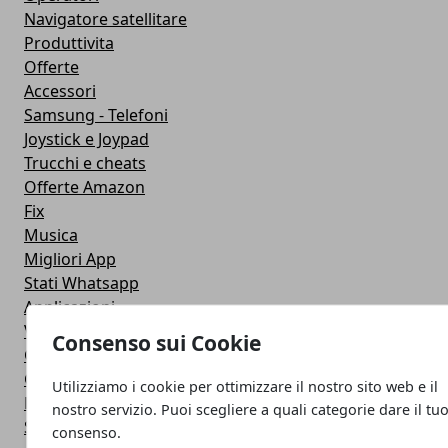
Navigatore satellitare
Produttivita
Offerte
Accessori
Samsung - Telefoni
Joystick e Joypad
Trucchi e cheats
Offerte Amazon
Fix
Musica
Migliori App
Stati Whatsapp
Applicazioni
Viaggi
Consenso sui Cookie
Galaxy Note 5
Google Play
Utilizziamo i cookie per ottimizzare il nostro sito web e il
Fotografia
nostro servizio. Puoi scegliere a quali categorie dare il tu
Stile di vita
consenso.