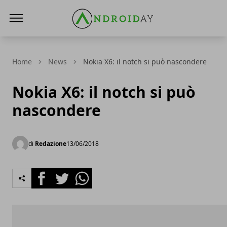
AndroidAy
Home
News
Nokia X6: il notch si può nascondere
Nokia X6: il notch si può
nascondere
di
Redazione
13/06/2018
Facebook
Twitter
Whatsapp