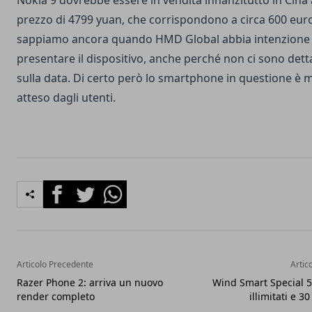
Nokia 9 dovrebbe essere in vendita innanzitutto in Cina
prezzo di 4799 yuan, che corrispondono a circa 600 eur
sappiamo ancora quando HMD Global abbia intenzione 
presentare il dispositivo, anche perché non ci sono detta
sulla data. Di certo però lo smartphone in questione è 
atteso dagli utenti.
Facebook
Twitter
Whatsapp
Articolo Precedente
Artic
Razer Phone 2: arriva un nuovo
Wind Smart Special 5
render completo
illimitati e 3