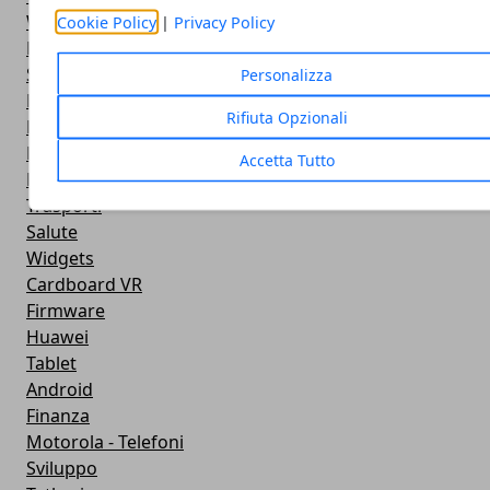
Widget Meteo
Cookie Policy
|
Privacy Policy
Ricezione WiFi
Sport
Personalizza
Meteo
Rifiuta Opzionali
Rooting
Emulazione
Accetta Tutto
Lg - Telefoni
Trasporti
Salute
Widgets
Cardboard VR
Firmware
Huawei
Tablet
Android
Finanza
Motorola - Telefoni
Sviluppo