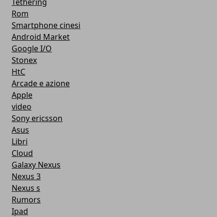
Tethering
Rom
Smartphone cinesi
Android Market
Google I/O
Stonex
HtC
Arcade e azione
Apple
video
Sony ericsson
Asus
Libri
Cloud
Galaxy Nexus
Nexus 3
Nexus s
Rumors
Ipad