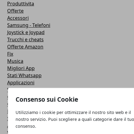
Produttivita
Offerte
Accessori
Samsung - Telefoni
Joystick e Joypad
Trucchi e cheats
Offerte Amazon
Fix
Musica
Migliori App
Stati Whatsapp
Applicazioni
Viaggi
Galaxy Note 5
Consenso sui Cookie
Google Play
Fotografia
Utilizziamo i cookie per ottimizzare il nostro sito web e il
Stile di vita
nostro servizio. Puoi scegliere a quali categorie dare il tu
Antivirus
consenso.
Widget Orologio