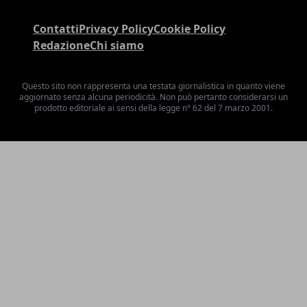
Contatti
Privacy Policy
Cookie Policy
Redazione
Chi siamo
Questo sito non rappresenta una testata giornalistica in quanto viene
aggiornato senza alcuna periodicità. Non può pertanto considerarsi un
prodotto editoriale ai sensi della legge n° 62 del 7 marzo 2001.