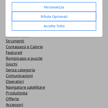
Intrattenimento
Sociale
Personalizza
Confronto
Rifiuta Opzionali
Concorrenza
Cellulari e Smartphone
Accetta Tutto
Immagini e GIF Buongiorno per Whatsapp
Smart Watch
Strumenti
Contapassi e Calorie
Featured
Rompicapo e puzzle
Giochi
Senza categoria
Comunicazioni
Operatori
Navigatore satellitare
Produttivita
Offerte
Accessori