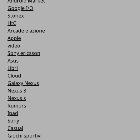
Android Market
Google I/O
Stonex
HtC
Arcade e azione
Apple
video
Sony ericsson
Asus
Libri
Cloud
Galaxy Nexus
Nexus 3
Nexus s
Rumors
Ipad
Sony
Casual
Giochi sportivi