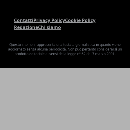
Contatti
Privacy Policy
Cookie Policy
Redazione
Chi siamo
Questo sito non rappresenta una testata giornalistica in quanto viene
aggiornato senza alcuna periodicità. Non può pertanto considerarsi un
prodotto editoriale ai sensi della legge n° 62 del 7 marzo 2001.