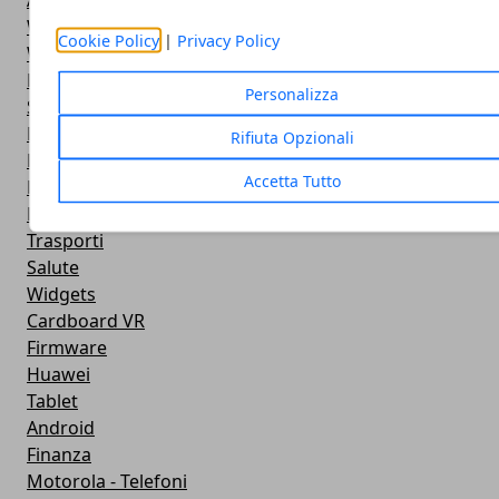
Antivirus
Widget Orologio
Cookie Policy
|
Privacy Policy
Widget Meteo
Ricezione WiFi
Personalizza
Sport
Meteo
Rifiuta Opzionali
Rooting
Accetta Tutto
Emulazione
Lg - Telefoni
Trasporti
Salute
Widgets
Cardboard VR
Firmware
Huawei
Tablet
Android
Finanza
Motorola - Telefoni