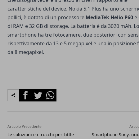
che bisogna vedere il prezzo anche in rapporto alle
caratteristiche del device. Nokia 5.1 Plus ha uno scherm
pollici, è dotato di un processore
MediaTek Helio P60
e 
di RAM e 32 GB di storage. La batteria è da 3020 mAh. L
smartphone ha tre fotocamere, due posteriori con sens
rispettivamente da 13 e 5 megapixel e una in posizione 
da 8 megapixel.
Facebook
Twitter
Whatsapp
Articolo Precedente
Artic
Le soluzioni e i trucchi per Little
Smartphone Sony: nuo