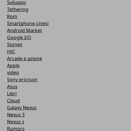
Sviluppo
Tethering
Rom
Smartphone cinesi
Android Market
Google I/O
Stonex
HtC
Arcade e azione
Apple
video
Sony ericsson
Asus
Libri
Cloud
Galaxy Nexus
Nexus 3
Nexus s
Rumors