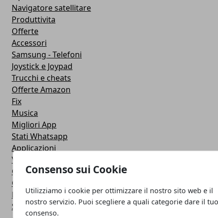
Navigatore satellitare
Produttivita
Offerte
Accessori
Samsung - Telefoni
Joystick e Joypad
Trucchi e cheats
Offerte Amazon
Fix
Musica
Migliori App
Stati Whatsapp
Applicazioni
Viaggi
Consenso sui Cookie
Galaxy Note 5
Google Play
Utilizziamo i cookie per ottimizzare il nostro sito web e il
Fotografia
nostro servizio. Puoi scegliere a quali categorie dare il tu
Stile di vita
consenso.