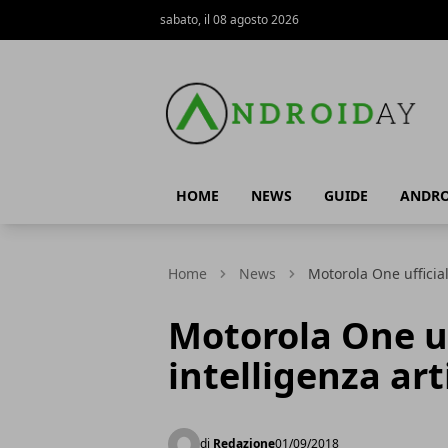
sabato, il 08 agosto 2026
AndroidAy
HOME
NEWS
GUIDE
ANDRO
Home
News
Motorola One ufficial
Motorola One uf
intelligenza art
di
Redazione
01/09/2018