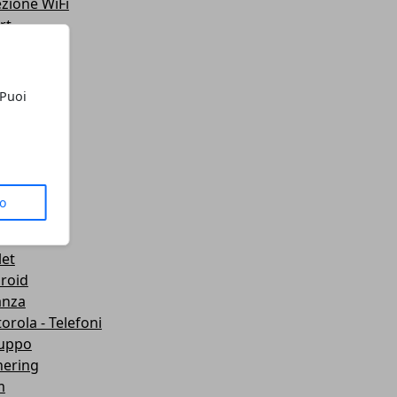
ezione WiFi
rt
teo
ting
lazione
 Puoi
 Telefoni
sporti
ute
gets
dboard VR
to
mware
wei
let
roid
anza
orola - Telefoni
luppo
hering
m