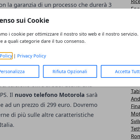
Ric
con la garanzia di un processo che durerà 3
Spo
arto fotografico
, troviamo una doppia
Me
enso sui Cookie
Roo
apixel e una fotocamera frontale da 8
Emu
amo i cookie per ottimizzare il nostro sito web e il nostro servizio.
itivo consente di ottenere fino ad un
Lg -
re a quali categorie dare il tuo consenso.
un sistema di
ricarica rapida
attraverso la
Tra
Sal
boPower. Sarà possibile ottenere 6 ore di
Policy
|
Privacy Policy
Wid
rica effettuata. Lo schermo di Motorola One
Car
Personalizza
Rifiuta Opzionali
Accetta Tut
HD+ in formato 19:9. Il processore integrato
Fir
Hua
 telefono offre ai suoi utenti una
Tab
PS. Il
nuovo telefono Motorola
sarà
And
te ad un prezzo di 299 euro. Dovremo
Fin
Mot
ne di più sulle altre caratteristiche
Svi
talia.
Tet
Ro