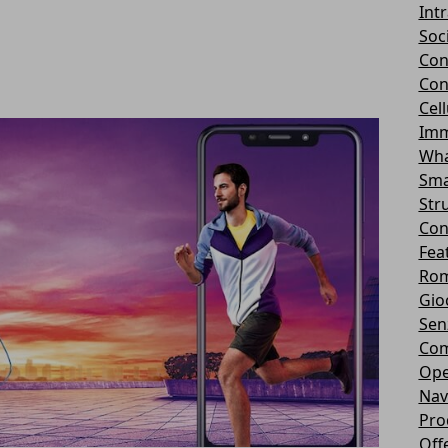
Int
Soc
Con
Con
Cel
Imm
Wha
Sma
Str
Con
Fea
Rom
Gio
Sen
Com
Ope
Nav
Pro
Off