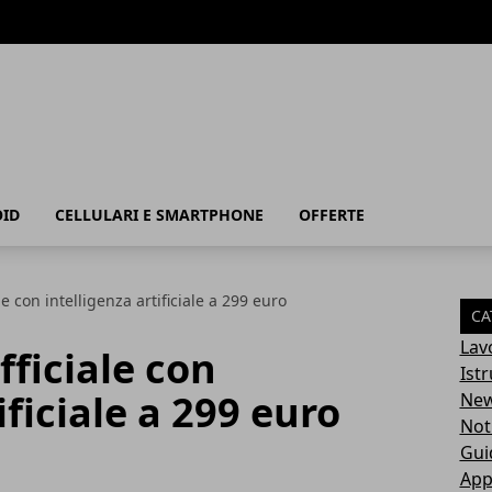
ID
CELLULARI E SMARTPHONE
OFFERTE
e con intelligenza artificiale a 299 euro
CA
Lav
ficiale con
Ist
ificiale a 299 euro
Ne
Not
Gui
App