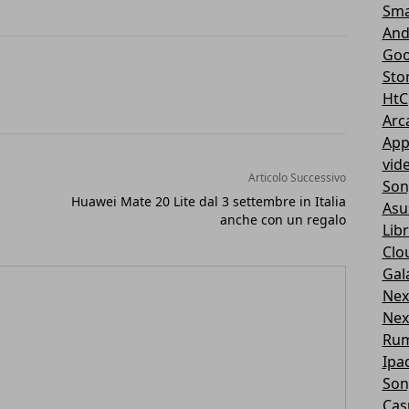
Sma
And
Goo
Sto
HtC
Arc
App
vid
Articolo Successivo
Son
Huawei Mate 20 Lite dal 3 settembre in Italia
Asu
anche con un regalo
Libr
Clo
Gal
Nex
Nex
Ru
Ipa
Son
Cas