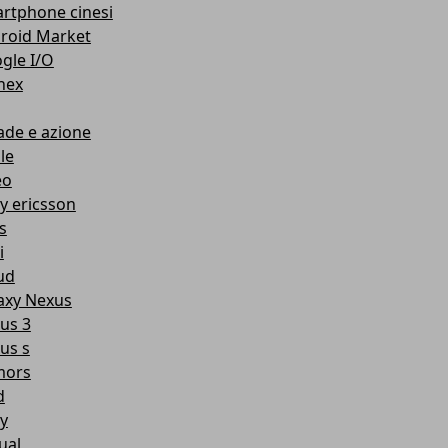
rtphone cinesi
roid Market
gle I/O
nex
ade e azione
le
eo
y ericsson
s
i
ud
axy Nexus
us 3
us s
mors
d
y
ual