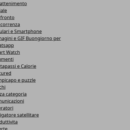
rattenimento
iale
fronto
correnza
lulari e Smartphone
agini e GIF Buongiorno per
tsapp
rt Watch
umenti
tapassi e Calorie
tured
picapo e puzzle
chi
za categoria
unicazioni
ratori
igatore satellitare
duttivita
erte