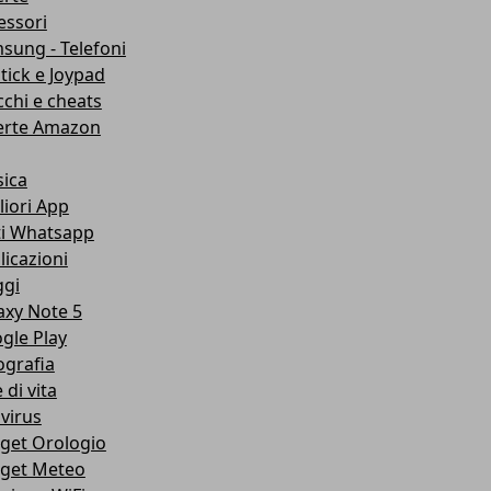
essori
sung - Telefoni
stick e Joypad
cchi e cheats
erte Amazon
ica
liori App
ti Whatsapp
licazioni
ggi
axy Note 5
gle Play
ografia
e di vita
ivirus
get Orologio
get Meteo