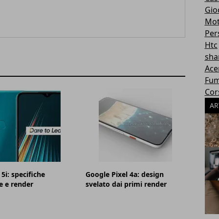
Gioc
Mot
Per
Htc
sha
Ace
Fum
Cor
AR
5i: specifiche
Google Pixel 4a: design
e e render
svelato dai primi render