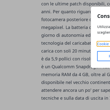
con le ultime patch disponibili, 
anni. Per quanto riguarda il
comp
Cons
fotocamera posteriore da 13 meg
Utilizzi
megapixel. La batteria del dispos
sceglie
giorno di autonomia ed integra 
tecnologia del caricabatterie Tur
Cookie 
carica con soli 20 minuti di rica
è da 5,9 pollici con risoluzione 
è un Qualcomm Snapdragon 625. Il
memoria RAM da 4 GB, oltre al G
disponibile nel vecchio continen
attendere ancora un po' per saper
tecniche e sulla data di uscita in I