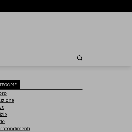
Cerca
TEGORIE
oro
ruzione
ws
izie
de
rofondimenti