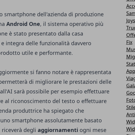
Acc
Sam
vo smartphone dell'azienda di produzione
Joy
mma
Android One
, il sistema operativo più
Tru
ne è stato presentato dalla casa
Off
Fix
e integra delle funzionalità davvero
Mus
prodotto utile e performante.
Mig
Sta
App
aggiormente si fanno notare è rappresentata
Via
permetterà di migliorare le prestazioni delle
Gal
ll'AI sarà possibile per esempio effettuare
Goo
Fot
re al riconoscimento del testo o effettuare
Stil
ienda produttrice ha spiegato che
Ant
are uno smartphone assolutamente basato
Wid
Wid
no riceverà degli
aggiornamenti
ogni mese