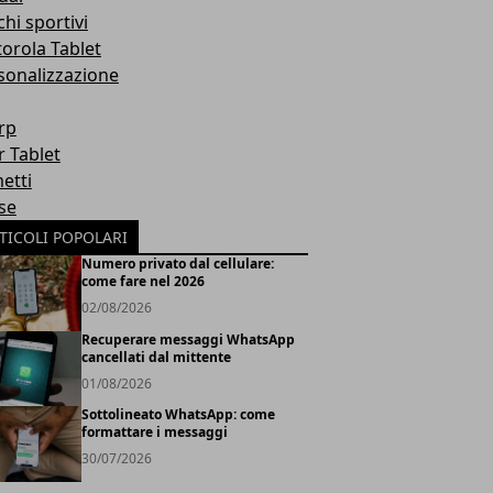
hi sportivi
orola Tablet
sonalizzazione
rp
r Tablet
etti
se
TICOLI POPOLARI
Numero privato dal cellulare:
come fare nel 2026
02/08/2026
Recuperare messaggi WhatsApp
cancellati dal mittente
01/08/2026
Sottolineato WhatsApp: come
formattare i messaggi
30/07/2026